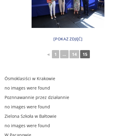
[POKAZ ZDJĘĆ]
◄
1
...
14
15
Ósmoklasiści w Krakowie
no images were found
Poznnawannie przez działannie
no images were found
Zielona Szkoła w Bałtowie
no images were found
W Pacanowie