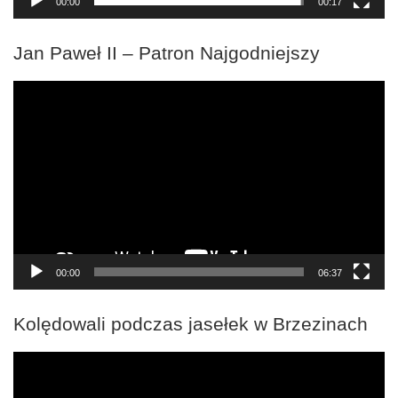
00:00
00:17
Jan Paweł II – Patron Najgodniejszy
Odtwarzacz
video
00:00
06:37
Kolędowali podczas jasełek w Brzezinach
Odtwarzacz
video