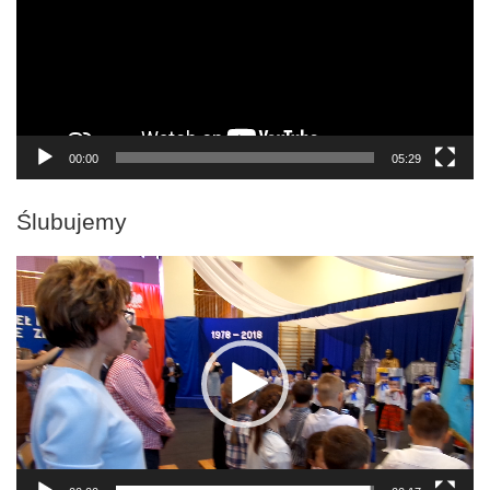
00:00
05:29
Ślubujemy
Odtwarzacz
video