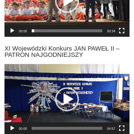
00:00
00:34
XI Wojewódzki Konkurs JAN PAWEŁ II –
PATRON NAJGODNIEJSZY
Odtwarzacz
video
00:00
04:57