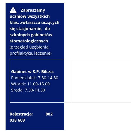
W
Zapraszamy
uczniów wszystkich
klas, zwłaszcza uczących
się stacjonarnie, do
szkolnych gabinetów
stomatologicznych
(
przegląd uzębienia,
profilaktyka, leczenie
)
Gabinet w S.P. Bilcza:
Gabinet w S.P. Brzeziny:
Poniedziałek: 7.30-14.30
Wtorek: 7.30-10.30
Wtorek: 11.00-15.00
Czwartek: 7.30-15.30
Środa: 7.30-14.30
Piątek: 7.30-14.30
Rejestracja: 882
038 609