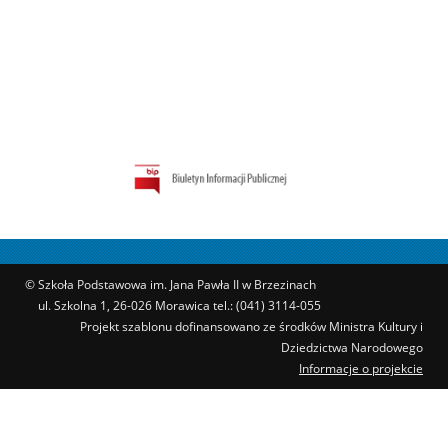
© Szkoła Podstawowa im. Jana Pawła II w Brzezinach
ul. Szkolna 1, 26-026 Morawica tel.: (041) 3114-055
Projekt szablonu dofinansowano ze środków Ministra Kultury i
Dziedzictwa Narodowego
Informacje o projekcie