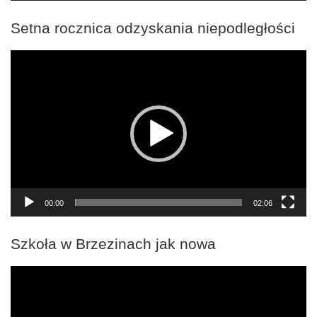
Setna rocznica odzyskania niepodległości
Odtwarzacz
video
00:00
02:06
Szkoła w Brzezinach jak nowa
Odtwarzacz
video