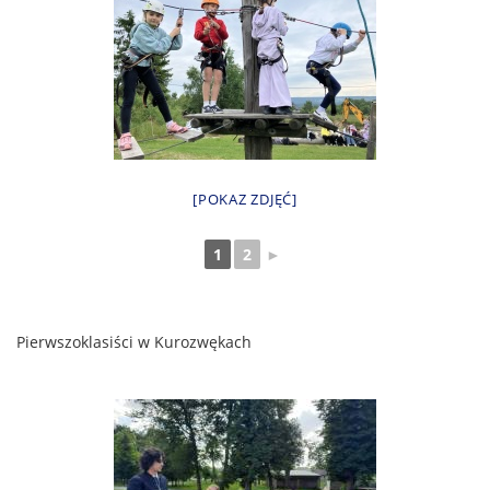
[POKAZ ZDJĘĆ]
1
2
►
Pierwszoklasiści w Kurozwękach