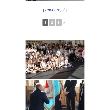
[POKAZ ZDJĘĆ]
1
2
3
►