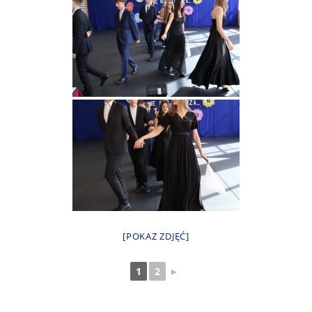
[POKAZ ZDJĘĆ]
1
2
►