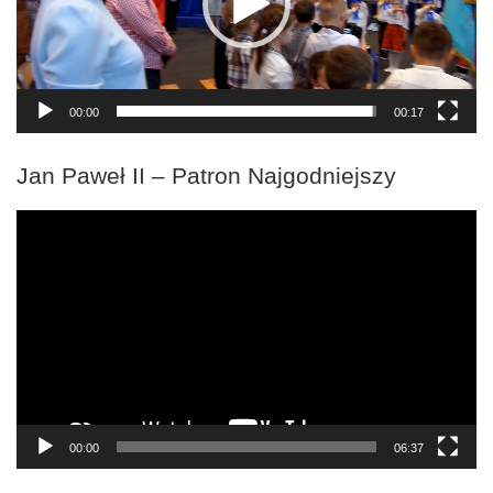
00:00
00:17
Jan Paweł II – Patron Najgodniejszy
Odtwarzacz
video
00:00
06:37