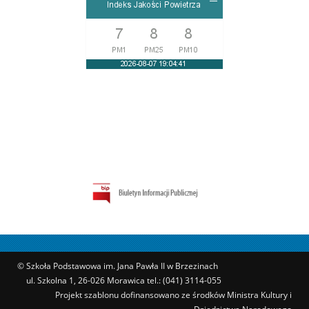
© Szkoła Podstawowa im. Jana Pawła II w Brzezinach
ul. Szkolna 1, 26-026 Morawica tel.: (041) 3114-055
Projekt szablonu dofinansowano ze środków Ministra Kultury i