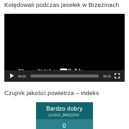
Kolędowali podczas jasełek w Brzezinach
Odtwarzacz
video
00:00
05:20
Czujnik jakości powietrza – indeks