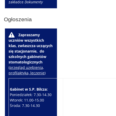
zakładce
Dokumenty
Ogłoszenia
W
Zapraszamy
uczniów wszystkich
klas, zwłaszcza uczących
się stacjonarnie, do
szkolnych gabinetów
stomatologicznych
(
przegląd uzębienia,
profilaktyka, leczenie
)
Gabinet w S.P. Bilcza:
Gabinet w S.P. Brzeziny:
Poniedziałek: 7.30-14.30
Wtorek: 7.30-10.30
Wtorek: 11.00-15.00
Czwartek: 7.30-15.30
Środa: 7.30-14.30
Piątek: 7.30-14.30