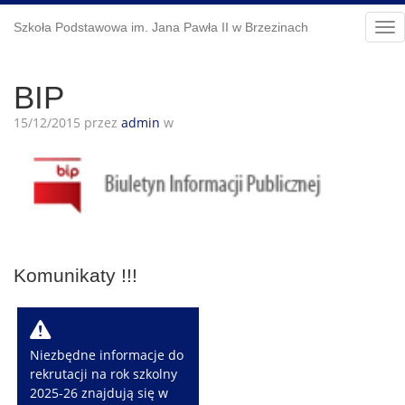
Szkoła Podstawowa im. Jana Pawła II w Brzezinach
Tog
nav
BIP
15/12/2015 przez
admin
w
Komunikaty !!!
W
Niezbędne informacje do
rekrutacji na rok szkolny
2025-26 znajdują się w