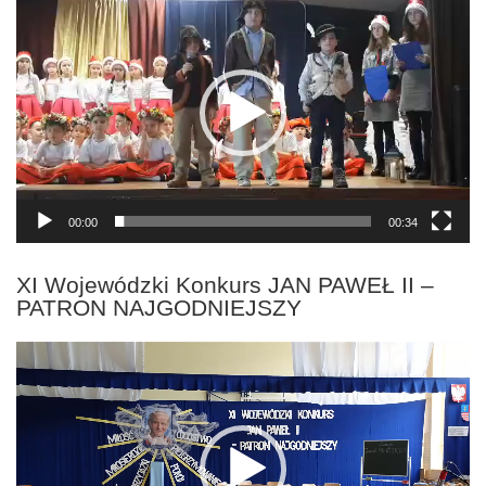
video
00:00
00:34
XI Wojewódzki Konkurs JAN PAWEŁ II –
PATRON NAJGODNIEJSZY
Odtwarzacz
video