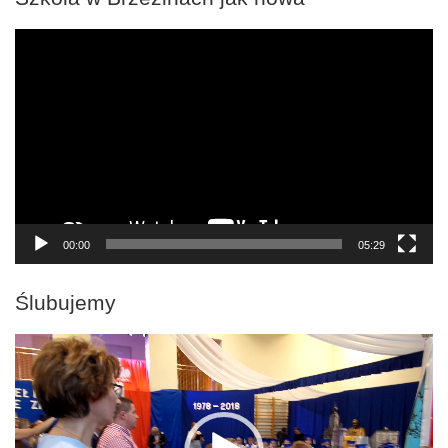
Odtwarzacz
video
00:00
05:29
Ślubujemy
Odtwarzacz
video