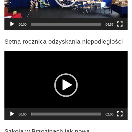
00:00
04:57
Setna rocznica odzyskania niepodległości
Odtwarzacz
video
00:00
02:06
Szkoła w Brzezinach jak nowa