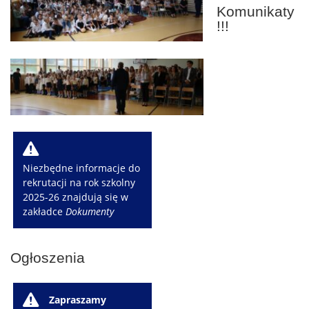
Komunikaty
!!!
W
Niezbędne informacje do
rekrutacji na rok szkolny
2025-26 znajdują się w
zakładce
Dokumenty
Ogłoszenia
W
Zapraszamy