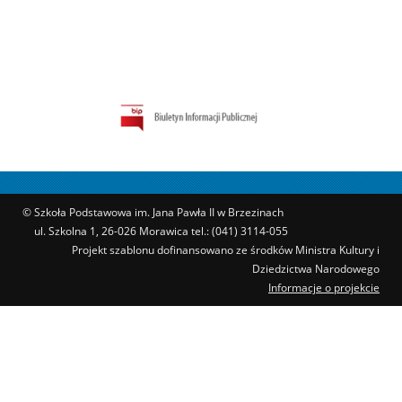
© Szkoła Podstawowa im. Jana Pawła II w Brzezinach
ul. Szkolna 1, 26-026 Morawica tel.: (041) 3114-055
Projekt szablonu dofinansowano ze środków Ministra Kultury i
Dziedzictwa Narodowego
Informacje o projekcie