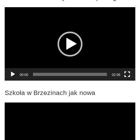
Odtwarzacz
video
00:00
02:06
Szkoła w Brzezinach jak nowa
Odtwarzacz
video