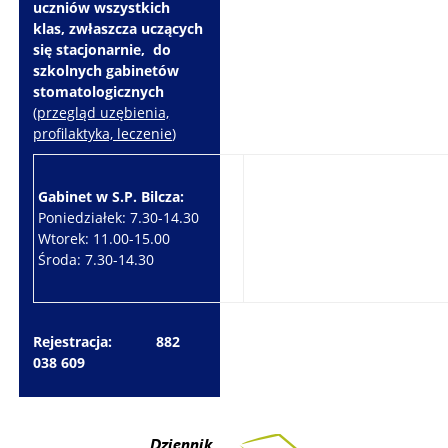
uczniów wszystkich
klas, zwłaszcza uczących
się stacjonarnie, do
szkolnych gabinetów
stomatologicznych
(
przegląd uzębienia,
profilaktyka, leczenie
)
Gabinet w S.P. Bilcza:
Gabinet w S.P. Brzeziny:
Poniedziałek: 7.30-14.30
Wtorek: 7.30-10.30
Wtorek: 11.00-15.00
Czwartek: 7.30-15.30
Środa: 7.30-14.30
Piątek: 7.30-14.30
Rejestracja: 882
038 609