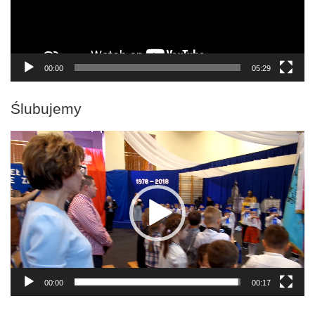
00:00
05:29
Ślubujemy
Odtwarzacz
video
00:00
00:17