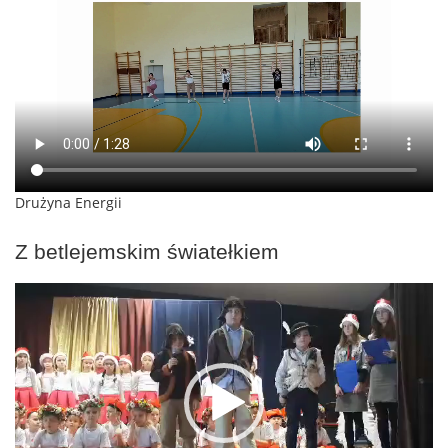
Drużyna Energii
Z betlejemskim światełkiem
Odtwarzacz
video