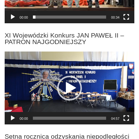
00:00
00:34
XI Wojewódzki Konkurs JAN PAWEŁ II –
PATRON NAJGODNIEJSZY
Odtwarzacz
video
00:00
04:57
Setna rocznica odzyskania niepodległości