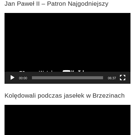
Jan Paweł II – Patron Najgodniejszy
Odtwarzacz
video
00:00
06:37
Kolędowali podczas jasełek w Brzezinach
Odtwarzacz
video