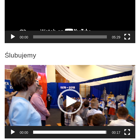
00:00
05:29
Ślubujemy
Odtwarzacz
video
00:00
00:17