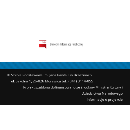
© Szkoła Podstawowa im. Jana Pawła II w Brzezinach
ul. Szkolna 1, 26-026 Morawica tel.: (041) 3114-055
Projekt szablonu dofinansowano ze środków Ministra Kultury i
Dziedzictwa Narodowego
Informacje o projekcie