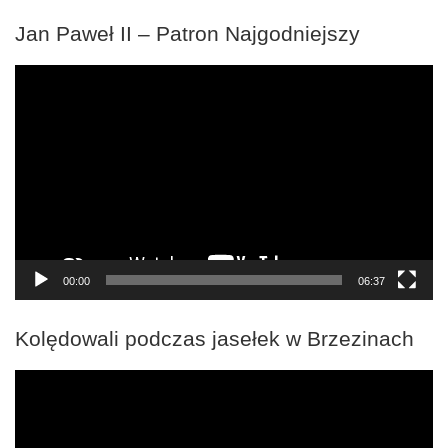
Jan Paweł II – Patron Najgodniejszy
Odtwarzacz
video
00:00
06:37
Kolędowali podczas jasełek w Brzezinach
Odtwarzacz
video