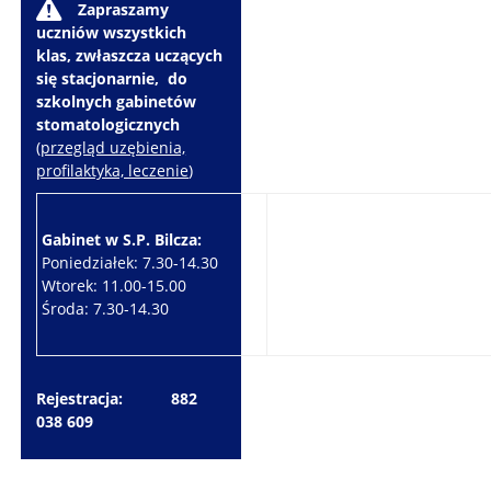
W
Zapraszamy
uczniów wszystkich
klas, zwłaszcza uczących
się stacjonarnie, do
szkolnych gabinetów
stomatologicznych
(
przegląd uzębienia,
profilaktyka, leczenie
)
Gabinet w S.P. Bilcza:
Gabinet w S.P. Brzeziny:
Poniedziałek: 7.30-14.30
Wtorek: 7.30-10.30
Wtorek: 11.00-15.00
Czwartek: 7.30-15.30
Środa: 7.30-14.30
Piątek: 7.30-14.30
Rejestracja: 882
038 609