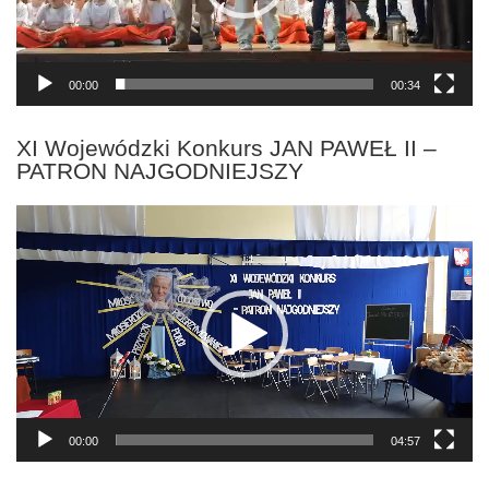
00:00
00:34
XI Wojewódzki Konkurs JAN PAWEŁ II –
PATRON NAJGODNIEJSZY
Odtwarzacz
video
00:00
04:57