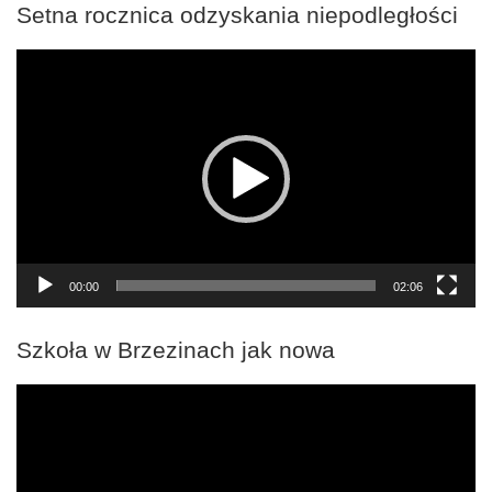
Setna rocznica odzyskania niepodległości
Odtwarzacz
video
00:00
02:06
Szkoła w Brzezinach jak nowa
Odtwarzacz
video