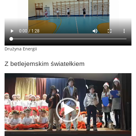
Drużyna Energii
Z betlejemskim światełkiem
Odtwarzacz
video