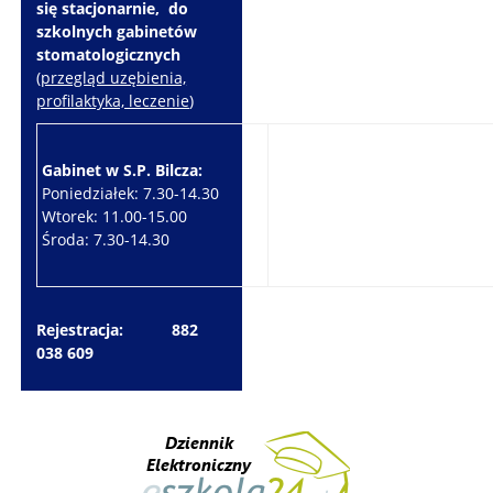
się stacjonarnie, do
szkolnych gabinetów
stomatologicznych
(
przegląd uzębienia,
profilaktyka, leczenie
)
Gabinet w S.P. Bilcza:
Gabinet w S.P. Brzeziny:
Poniedziałek: 7.30-14.30
Wtorek: 7.30-10.30
Wtorek: 11.00-15.00
Czwartek: 7.30-15.30
Środa: 7.30-14.30
Piątek: 7.30-14.30
Rejestracja: 882
038 609