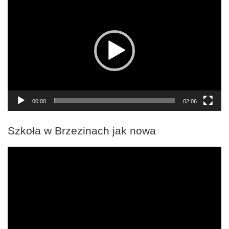
video
00:00
02:06
Szkoła w Brzezinach jak nowa
Odtwarzacz
video