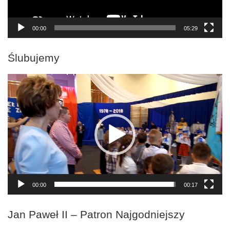
00:00
05:29
Ślubujemy
Odtwarzacz
video
00:00
00:17
Jan Paweł II – Patron Najgodniejszy