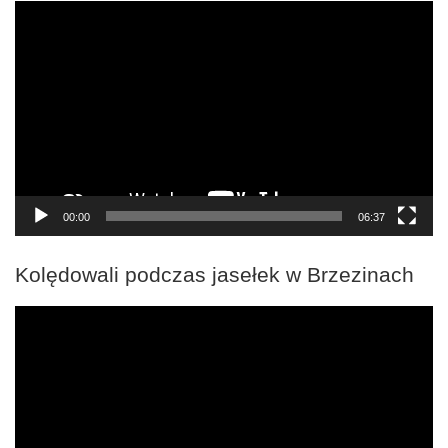
Odtwarzacz
video
00:00
06:37
Kolędowali podczas jasełek w Brzezinach
Odtwarzacz
video