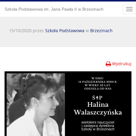
Szkoła Podstawowa im. Jana Pawła II w Brzezinach
Tog
nav
15/10/2020 przez
Szkoła Podstawowa
w
Brzezinach
Wydrukuj