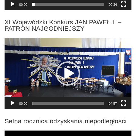
00:00
00:34
XI Wojewódzki Konkurs JAN PAWEŁ II –
PATRON NAJGODNIEJSZY
Odtwarzacz
video
00:00
04:57
Setna rocznica odzyskania niepodległości
Odtwarzacz