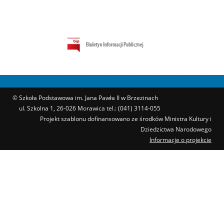
© Szkoła Podstawowa im. Jana Pawła II w Brzezinach
ul. Szkolna 1, 26-026 Morawica tel.: (041) 3114-055
Projekt szablonu dofinansowano ze środków Ministra Kultury i
Dziedzictwa Narodowego
Informacje o projekcie