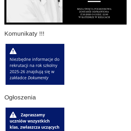
Komunikaty !!!
W
Niezbędne informacje do
rekrutacji na rok szkolny
2025-26 znajdują się w
zakładce
Dokumenty
Ogłoszenia
W
Zapraszamy
uczniów wszystkich
klas, zwłaszcza uczących