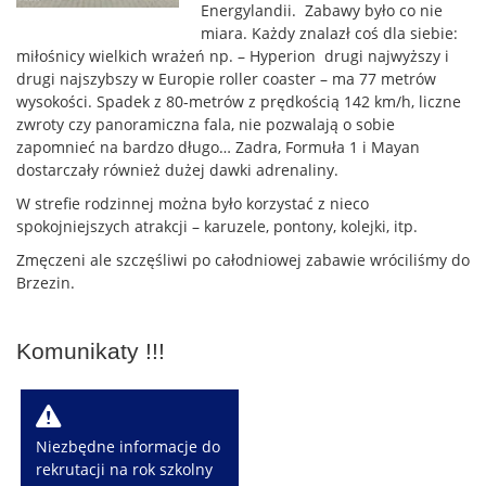
Energylandii. Zabawy było co nie
miara. Każdy znalazł coś dla siebie:
miłośnicy wielkich wrażeń np. – Hyperion drugi najwyższy i
drugi najszybszy w Europie roller coaster – ma 77 metrów
wysokości. Spadek z 80-metrów z prędkością 142 km/h, liczne
zwroty czy panoramiczna fala, nie pozwalają o sobie
zapomnieć na bardzo długo… Zadra, Formuła 1 i Mayan
dostarczały również dużej dawki adrenaliny.
W strefie rodzinnej można było korzystać z nieco
spokojniejszych atrakcji – karuzele, pontony, kolejki, itp.
Zmęczeni ale szczęśliwi po całodniowej zabawie wróciliśmy do
Brzezin.
Komunikaty !!!
W
Niezbędne informacje do
rekrutacji na rok szkolny