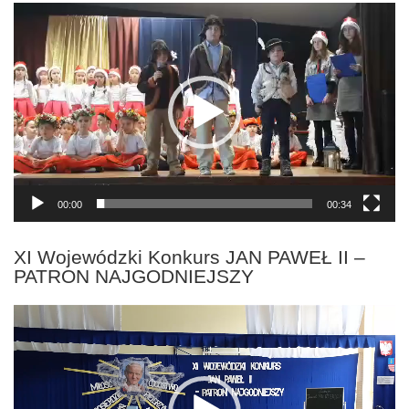
Odtwarzacz
video
00:00
00:34
XI Wojewódzki Konkurs JAN PAWEŁ II –
PATRON NAJGODNIEJSZY
Odtwarzacz
video