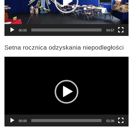
00:00
04:57
Setna rocznica odzyskania niepodległości
Odtwarzacz
video
00:00
02:06