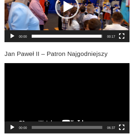
00:00
00:17
Jan Paweł II – Patron Najgodniejszy
Odtwarzacz
video
00:00
06:37