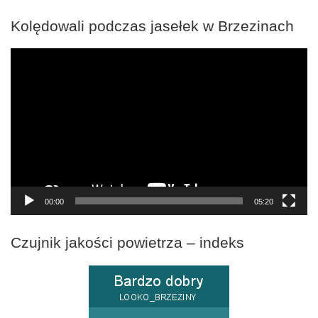
Kolędowali podczas jasełek w Brzezinach
Odtwarzacz
video
00:00
05:20
Czujnik jakości powietrza – indeks