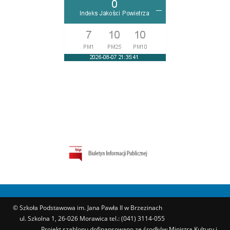
© Szkoła Podstawowa im. Jana Pawła II w Brzezinach
ul. Szkolna 1, 26-026 Morawica tel.: (041) 3114-055
Projekt szablonu dofinansowano ze środków Ministra Kultury i