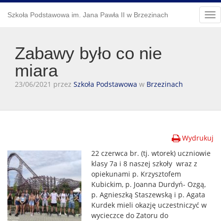
Szkoła Podstawowa im. Jana Pawła II w Brzezinach
Tog
nav
Zabawy było co nie
miara
23/06/2021 przez
Szkoła Podstawowa
w
Brzezinach
Wydrukuj
22 czerwca br. (tj. wtorek) uczniowie
klasy 7a i 8 naszej szkoły wraz z
opiekunami p. Krzysztofem
Kubickim, p. Joanna Durdyń- Ozgą,
p. Agnieszką Staszewską i p. Agata
Kurdek mieli okazję uczestniczyć w
wycieczce do Zatoru do