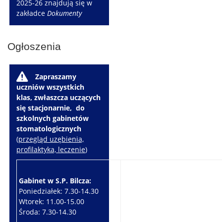
2025-26 znajdują się w
zakładce
Dokumenty
Ogłoszenia
W
Zapraszamy
uczniów wszystkich
klas, zwłaszcza uczących
się stacjonarnie, do
szkolnych gabinetów
stomatologicznych
(
przegląd uzębienia,
profilaktyka, leczenie
)
Gabinet w S.P. Bilcza:
Gabinet w S.P. Brzeziny:
Poniedziałek: 7.30-14.30
Wtorek: 7.30-10.30
Wtorek: 11.00-15.00
Czwartek: 7.30-15.30
Środa: 7.30-14.30
Piątek: 7.30-14.30