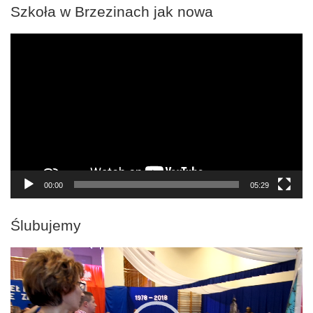
Szkoła w Brzezinach jak nowa
Odtwarzacz
video
00:00
05:29
Ślubujemy
Odtwarzacz
video