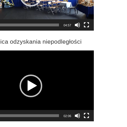
04:57
ica odzyskania niepodległości
02:06