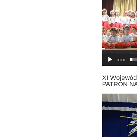
00:00
XI Wojewód
PATRON N
Odtwarzacz
video