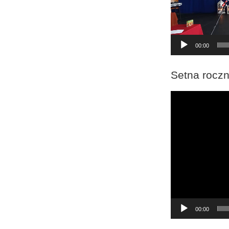
00:00
Setna roczn
Odtwarzacz
video
00:00