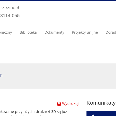
Brzezinach
) 3114-055
oniczny
Biblioteka
Dokumenty
Projekty unijne
Dora
ch
Komunikaty 
Wydrukuj
kowane przy użyciu drukarki 3D są już