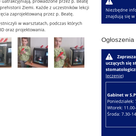
W
e uatrakcyjniają, prowadzone przez p. Beatę
prehistorii Ziemi. Każde z uczestników lekcji
Niezbędne info
zęcia zaprojektowaną przez p. Beatę.
znajdują się w
stniczyli w warsztatach, podczas których
 3D oraz projektowania.
Ogłoszenia
W
Zaprasza
uczących się 
stomatologic
leczenie
)
Gabinet w S.P.
Poniedziałek: 
Wtorek: 11.00
Środa: 7.30-1