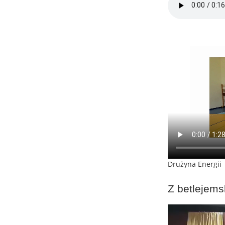
Drużyna Energii
Z betlejems
Odtwarzacz
video