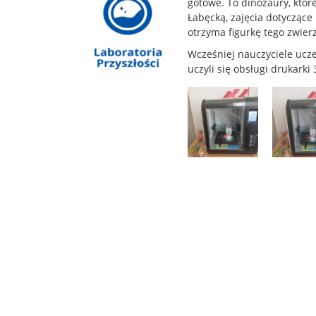
gotowe. To dinozaury, któr
Łabęcką, zajęcia dotyczące 
otrzyma figurkę tego zwier
Wcześniej nauczyciele ucze
uczyli się obsługi drukarki