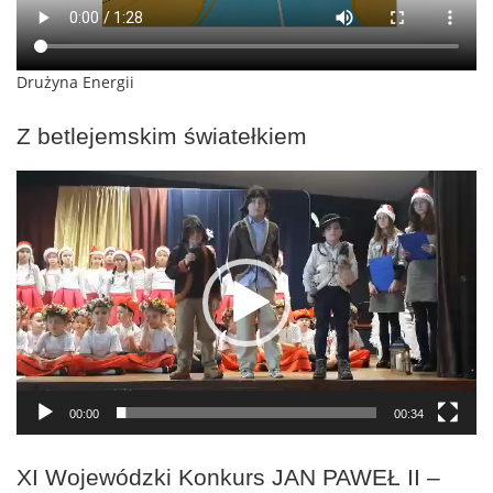
Drużyna Energii
Z betlejemskim światełkiem
Odtwarzacz
video
00:00
00:34
XI Wojewódzki Konkurs JAN PAWEŁ II –