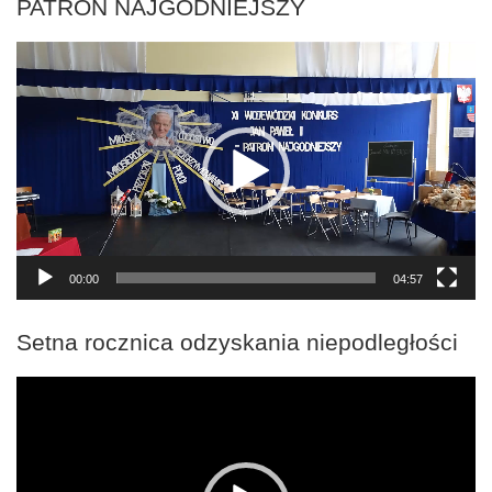
PATRON NAJGODNIEJSZY
Odtwarzacz
video
00:00
04:57
Setna rocznica odzyskania niepodległości
Odtwarzacz
video