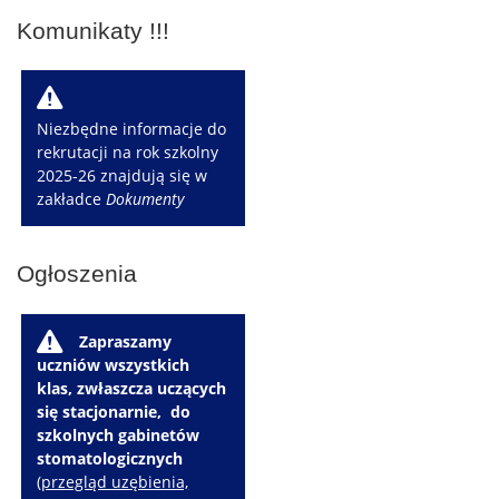
Komunikaty !!!
W
Niezbędne informacje do
rekrutacji na rok szkolny
2025-26 znajdują się w
zakładce
Dokumenty
Ogłoszenia
W
Zapraszamy
uczniów wszystkich
klas, zwłaszcza uczących
się stacjonarnie, do
szkolnych gabinetów
stomatologicznych
(
przegląd uzębienia,