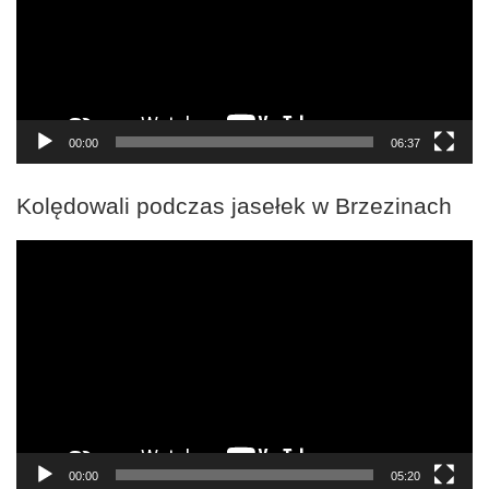
00:00
06:37
Kolędowali podczas jasełek w Brzezinach
Odtwarzacz
video
00:00
05:20