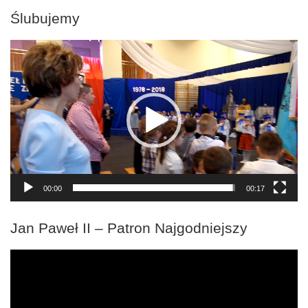
Ślubujemy
Odtwarzacz
video
00:00
00:17
Jan Paweł II – Patron Najgodniejszy
Odtwarzacz
video