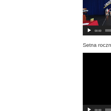
00:00
Setna roczn
Odtwarzacz
video
00:00