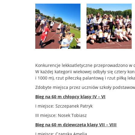
Konkurencje lekkoatletyczne przeprowadzono w dwó
W każdej kategorii wiekowej odbyły się cztery kon
i 1000 m), rzut piłeczką palantową i rzut piłką lek
Zdobyte miejsca przez uczniów szkoły podstawow
Bieg na 60 m chłopcy klasy IV – VI
I miejsce: Szczepanek Patryk
III miejsce: Nosek Tobiasz
Bieg na 60 m dziewczęta klasy VII – VIII
I miejsce: Czapska Amelia