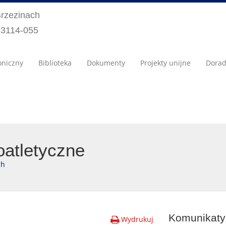
Brzezinach
) 3114-055
oniczny
Biblioteka
Dokumenty
Projekty unijne
Dora
atletyczne
ch
Komunikaty 
Wydrukuj