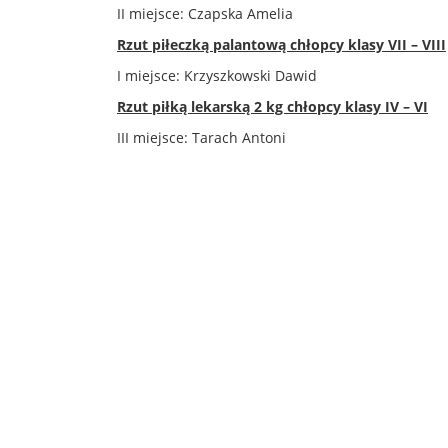
II miejsce: Czapska Amelia
Rzut piłeczką palantową chłopcy klasy VII – VIII
I miejsce: Krzyszkowski Dawid
Rzut piłką lekarską 2 kg chłopcy klasy IV – VI
III miejsce: Tarach Antoni