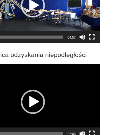
04:57
ica odzyskania niepodległości
02:06