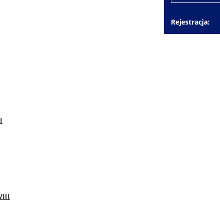
Rejestracja
I
III