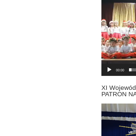
Odtwarzacz
video
00:00
XI Wojewód
PATRON N
Odtwarzacz
video