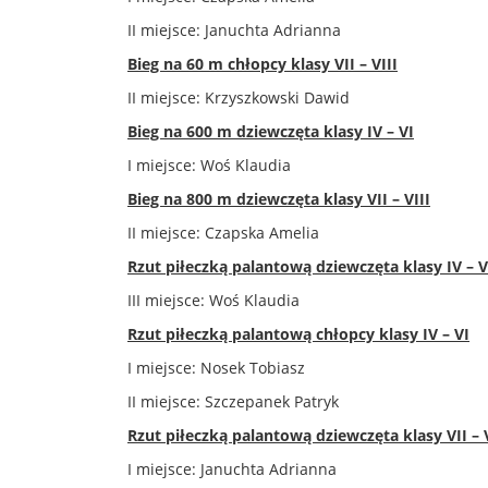
II miejsce: Januchta Adrianna
Bieg na 60 m chłopcy klasy VII – VIII
II miejsce: Krzyszkowski Dawid
Bieg na 600 m dziewczęta klasy IV – VI
I miejsce: Woś Klaudia
Bieg na 800 m dziewczęta klasy VII – VIII
II miejsce: Czapska Amelia
Rzut piłeczką palantową dziewczęta klasy IV – V
III miejsce: Woś Klaudia
Rzut piłeczką palantową chłopcy klasy IV – VI
I miejsce: Nosek Tobiasz
II miejsce: Szczepanek Patryk
Rzut piłeczką palantową dziewczęta klasy VII – V
I miejsce: Januchta Adrianna