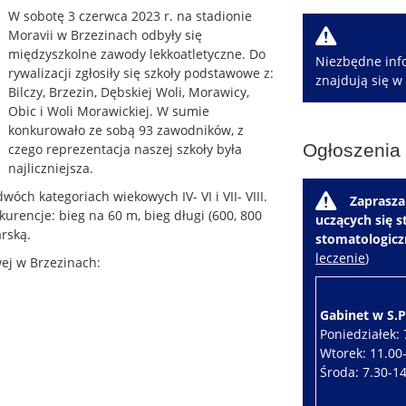
W sobotę 3 czerwca 2023 r. na stadionie
W
Moravii w Brzezinach odbyły się
międzyszkolne zawody lekkoatletyczne. Do
Niezbędne info
rywalizacji zgłosiły się szkoły podstawowe z:
znajdują się w
Bilczy, Brzezin, Dębskiej Woli, Morawicy,
Obic i Woli Morawickiej. W sumie
konkurowało ze sobą 93 zawodników, z
Ogłoszenia
czego reprezentacja naszej szkoły była
najliczniejsza.
ch kategoriach wiekowych IV- VI i VII- VIII.
W
Zaprasza
kurencje: bieg na 60 m, bieg długi (600, 800
uczących się 
arską.
stomatologic
leczenie
)
ej w Brzezinach:
Gabinet w S.P.
Poniedziałek: 
Wtorek: 11.00
Środa: 7.30-1