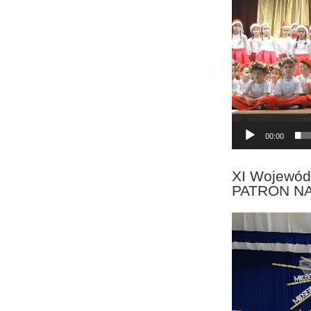
00:00
XI Wojewód
PATRON N
Odtwarzacz
video