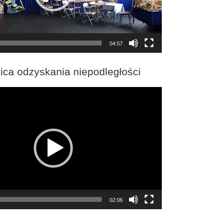
04:57
ica odzyskania niepodległości
02:06