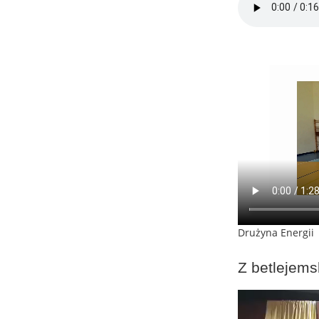
Drużyna Energii
Z betlejems
Odtwarzacz
video