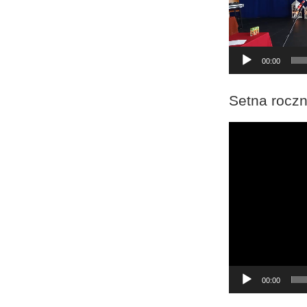
00:00
Setna roczn
Odtwarzacz
video
00:00