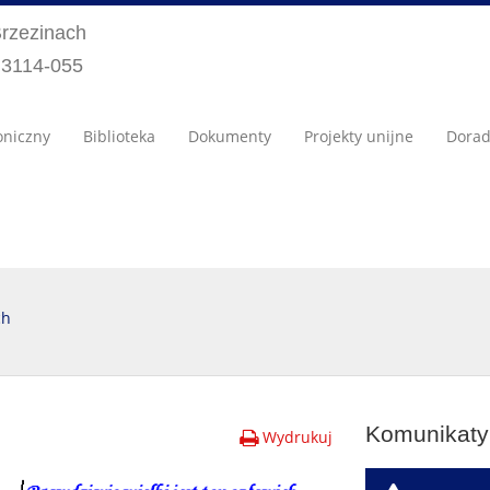
Brzezinach
) 3114-055
oniczny
Biblioteka
Dokumenty
Projekty unijne
Dora
ch
Komunikaty 
Wydrukuj