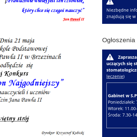
W
Niezbędne info
znajdują się w
Ogłoszenia
W
Zaprasza
uczących się 
stomatologic
leczenie
)
Gabinet w S.P.
Poniedziałek: 
Wtorek: 11.00
Środa: 7.30-1