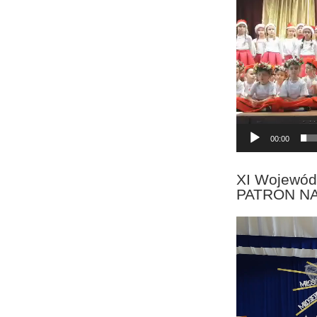
00:00
XI Wojewód
PATRON N
Odtwarzacz
video