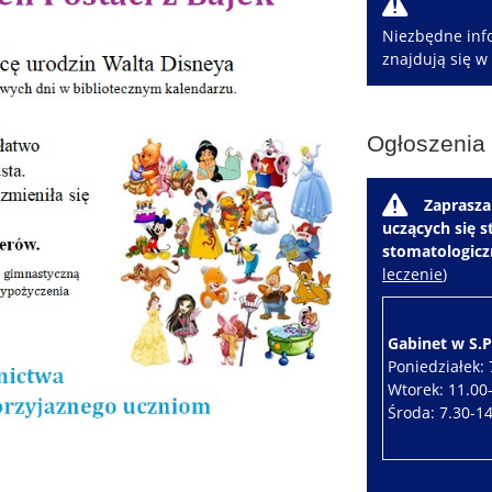
W
Niezbędne info
znajdują się w
Ogłoszenia
W
Zaprasza
uczących się 
stomatologic
leczenie
)
Gabinet w S.P.
Poniedziałek: 
Wtorek: 11.00
Środa: 7.30-1