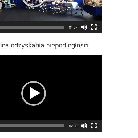
04:57
ica odzyskania niepodległości
02:06