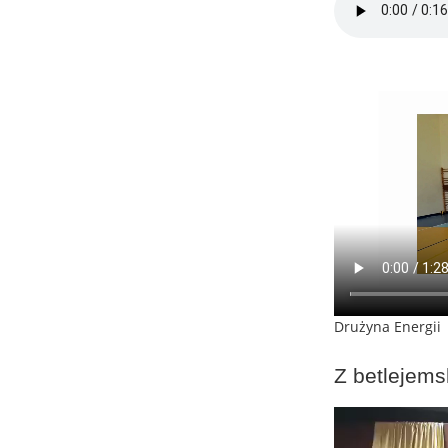
Drużyna Energii
Z betlejems
Odtwarzacz
video