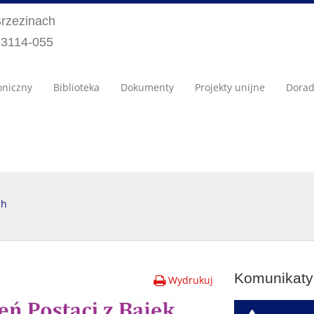
Brzezinach
) 3114-055
oniczny
Biblioteka
Dokumenty
Projekty unijne
Dora
ch
Komunikaty 
Wydrukuj