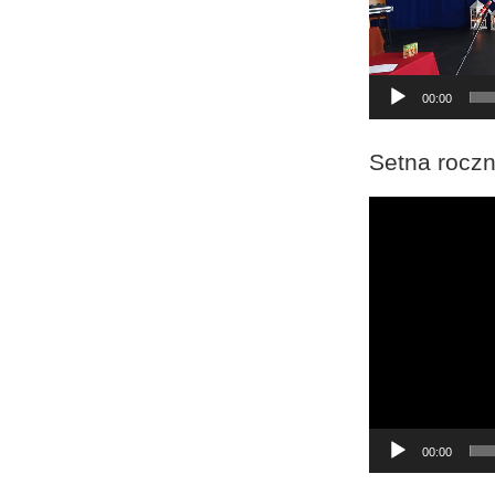
00:00
Setna roczn
Odtwarzacz
video
00:00