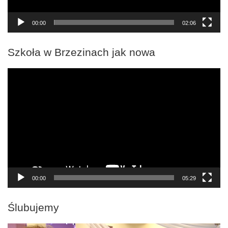
00:00
02:06
Szkoła w Brzezinach jak nowa
Odtwarzacz
video
00:00
05:29
Ślubujemy