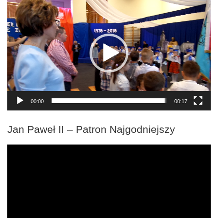
Odtwarzacz
video
00:00
00:17
Jan Paweł II – Patron Najgodniejszy
Odtwarzacz
video