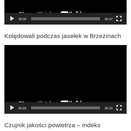
00:00
06:37
Kolędowali podczas jasełek w Brzezinach
Odtwarzacz
video
00:00
05:20
Czujnik jakości powietrza – indeks