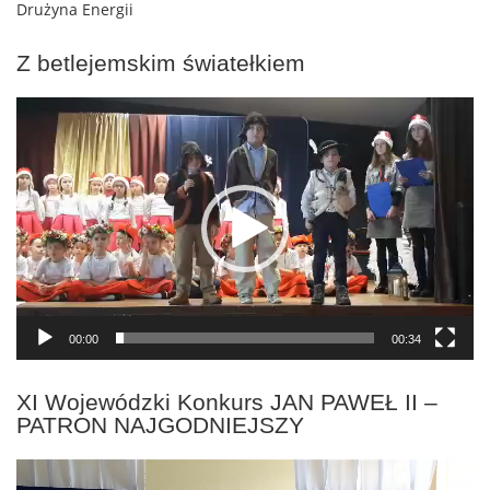
Drużyna Energii
Z betlejemskim światełkiem
Odtwarzacz
video
00:00
00:34
XI Wojewódzki Konkurs JAN PAWEŁ II –
PATRON NAJGODNIEJSZY
Odtwarzacz