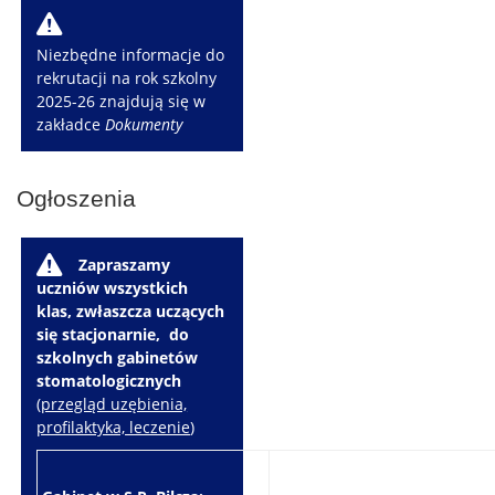
W
Niezbędne informacje do
rekrutacji na rok szkolny
2025-26 znajdują się w
zakładce
Dokumenty
Ogłoszenia
W
Zapraszamy
uczniów wszystkich
klas, zwłaszcza uczących
się stacjonarnie, do
szkolnych gabinetów
stomatologicznych
(
przegląd uzębienia,
profilaktyka, leczenie
)