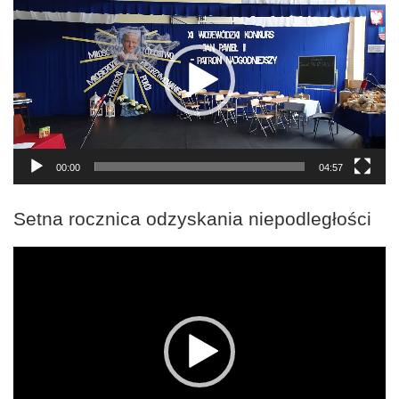
video
00:00
04:57
Setna rocznica odzyskania niepodległości
Odtwarzacz
video