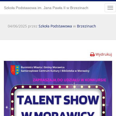
Szkoła Podstawowa im. Jana Pawła II w Brzezinach
Tog
nav
04/06/2025 przez
Szkoła Podstawowa
w
Brzezinach
Wydrukuj