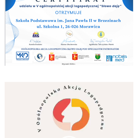
Odtwarzacz
video