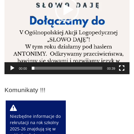
00:00
00:39
Komunikaty !!!
W
Niezbędne informacje do
rekrutacji na rok szkolny
2025-26 znajdują się w