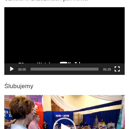
Odtwarzacz
video
00:00
05:29
Ślubujemy
Odtwarzacz
video