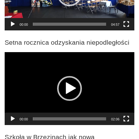
00:00
04:57
Setna rocznica odzyskania niepodległości
Odtwarzacz
video
00:00
02:06
Szkoła w Brzezinach jak nowa