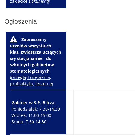
zakładce
Dokumenty
Ogłoszenia
W
Zapraszamy
uczniów wszystkich
klas, zwłaszcza uczących
się stacjonarnie, do
szkolnych gabinetów
stomatologicznych
(
przegląd uzębienia,
profilaktyka, leczenie
)
Gabinet w S.P. Bilcza:
Gabinet w S.P. Brzeziny:
Poniedziałek: 7.30-14.30
Wtorek: 7.30-10.30
Wtorek: 11.00-15.00
Czwartek: 7.30-15.30
Środa: 7.30-14.30
Piątek: 7.30-14.30