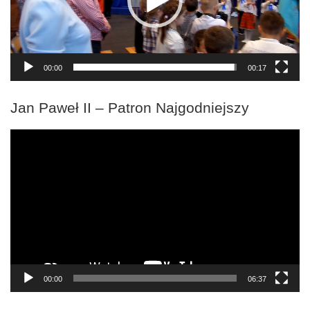
00:00
00:17
Jan Paweł II – Patron Najgodniejszy
Odtwarzacz
video
00:00
06:37