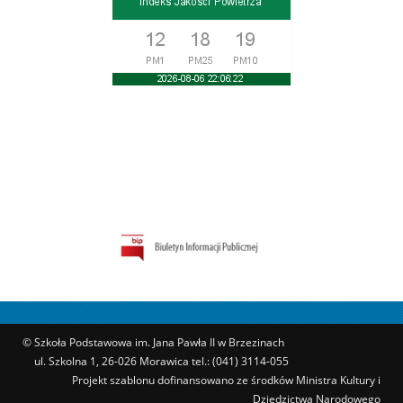
© Szkoła Podstawowa im. Jana Pawła II w Brzezinach
ul. Szkolna 1, 26-026 Morawica tel.: (041) 3114-055
Projekt szablonu dofinansowano ze środków Ministra Kultury i
Dziedzictwa Narodowego