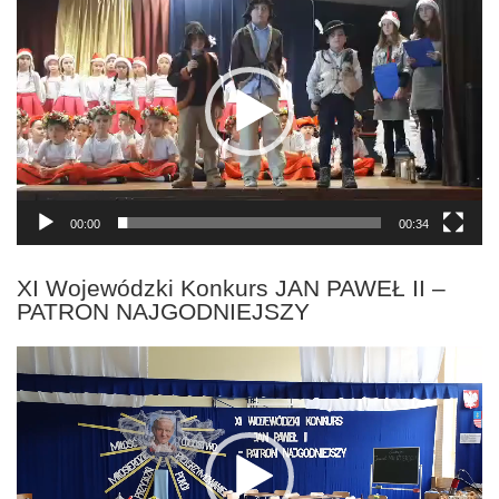
video
00:00
00:34
XI Wojewódzki Konkurs JAN PAWEŁ II –
PATRON NAJGODNIEJSZY
Odtwarzacz
video