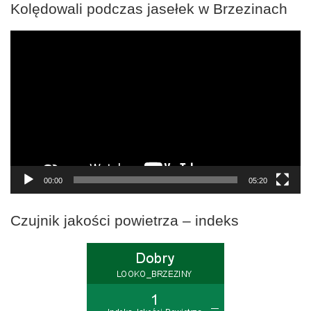
Kolędowali podczas jasełek w Brzezinach
Odtwarzacz
video
00:00
05:20
Czujnik jakości powietrza – indeks