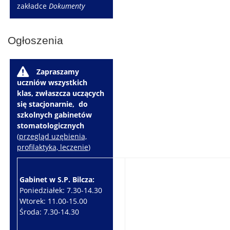
zakładce
Dokumenty
Ogłoszenia
W
Zapraszamy
uczniów wszystkich
klas, zwłaszcza uczących
się stacjonarnie, do
szkolnych gabinetów
stomatologicznych
(
przegląd uzębienia,
profilaktyka, leczenie
)
Gabinet w S.P. Bilcza:
Gabinet w S.P. Brzeziny:
Poniedziałek: 7.30-14.30
Wtorek: 7.30-10.30
Wtorek: 11.00-15.00
Czwartek: 7.30-15.30
Środa: 7.30-14.30
Piątek: 7.30-14.30