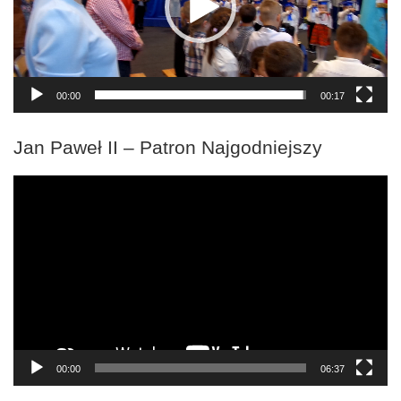
00:00
00:17
Jan Paweł II – Patron Najgodniejszy
Odtwarzacz
video
00:00
06:37