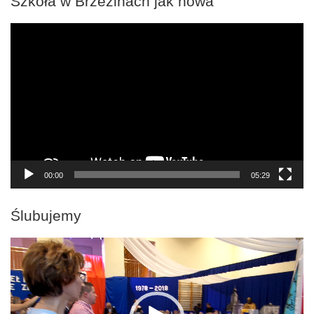
Szkoła w Brzezinach jak nowa
Odtwarzacz
video
00:00
05:29
Ślubujemy
Odtwarzacz
video