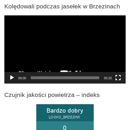
Kolędowali podczas jasełek w Brzezinach
Odtwarzacz
video
00:00
05:20
Czujnik jakości powietrza – indeks