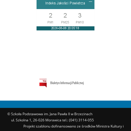
© Szkoła Podstawowa im. Jana Pawła II w Brzezinach
ul. Szkolna 1, 26-026 Morawica tel.: (041) 3114-055
Projekt szablonu dofinansowano ze środków Ministra Kultury i