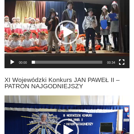
video
00:00
00:34
XI Wojewódzki Konkurs JAN PAWEŁ II –
PATRON NAJGODNIEJSZY
Odtwarzacz
video