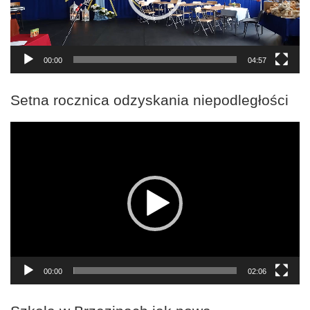
00:00
04:57
Setna rocznica odzyskania niepodległości
Odtwarzacz
video
00:00
02:06