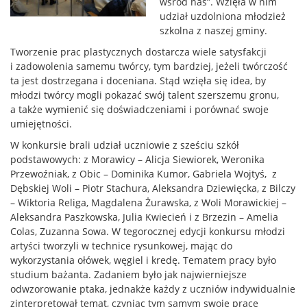
wśród nas”. Wzięła w nim
udział uzdolniona młodzież
szkolna z naszej gminy.
Tworzenie prac plastycznych dostarcza wiele satysfakcji
i zadowolenia samemu twórcy, tym bardziej, jeżeli twórczość
ta jest dostrzegana i doceniana. Stąd wzięła się idea, by
młodzi twórcy mogli pokazać swój talent szerszemu gronu,
a także wymienić się doświadczeniami i porównać swoje
umiejętności.
W konkursie brali udział uczniowie z sześciu szkół
podstawowych: z Morawicy – Alicja Siewiorek, Weronika
Przewoźniak, z Obic – Dominika Kumor, Gabriela Wojtyś, z
Dębskiej Woli – Piotr Stachura, Aleksandra Dziewięcka, z Bilczy
– Wiktoria Religa, Magdalena Żurawska, z Woli Morawickiej –
Aleksandra Paszkowska, Julia Kwiecień i z Brzezin – Amelia
Colas, Zuzanna Sowa. W tegorocznej edycji konkursu młodzi
artyści tworzyli w technice rysunkowej, mając do
wykorzystania ołówek, węgiel i kredę. Tematem pracy było
studium bażanta. Zadaniem było jak najwierniejsze
odwzorowanie ptaka, jednakże każdy z uczniów indywidualnie
zinterpretował temat, czyniąc tym samym swoje prace