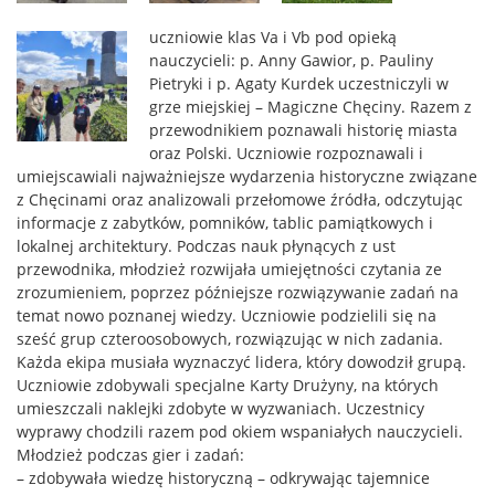
uczniowie klas Va i Vb pod opieką
nauczycieli: p. Anny Gawior, p. Pauliny
Pietryki i p. Agaty Kurdek uczestniczyli w
grze miejskiej – Magiczne Chęciny. Razem z
przewodnikiem poznawali historię miasta
oraz Polski. Uczniowie rozpoznawali i
umiejscawiali najważniejsze wydarzenia historyczne związane
z Chęcinami oraz analizowali przełomowe źródła, odczytując
informacje z zabytków, pomników, tablic pamiątkowych i
lokalnej architektury. Podczas nauk płynących z ust
przewodnika, młodzież rozwijała umiejętności czytania ze
zrozumieniem, poprzez późniejsze rozwiązywanie zadań na
temat nowo poznanej wiedzy. Uczniowie podzielili się na
sześć grup czteroosobowych, rozwiązując w nich zadania.
Każda ekipa musiała wyznaczyć lidera, który dowodził grupą.
Uczniowie zdobywali specjalne Karty Drużyny, na których
umieszczali naklejki zdobyte w wyzwaniach. Uczestnicy
wyprawy chodzili razem pod okiem wspaniałych nauczycieli.
Młodzież podczas gier i zadań:
– zdobywała wiedzę historyczną – odkrywając tajemnice