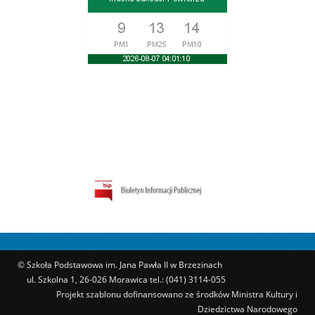
© Szkoła Podstawowa im. Jana Pawła II w Brzezinach
ul. Szkolna 1, 26-026 Morawica tel.: (041) 3114-055
Projekt szablonu dofinansowano ze środków Ministra Kultury i
Dziedzictwa Narodowego