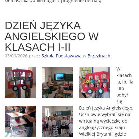
kiełbasą, kaszanką i ugasić pragnienie herbatą.
DZIEŃ JĘZYKA
ANGIELSKIEGO W
KLASACH I-II
03/06/2026 przez
Szkoła Podstawowa
w
Brzezinach
W
klasach
Ia, Ib, IIa
i IIb
odbył
się
Dzień Języka Angielskiego.
Uczniowie wybrali się na
wirtualną wycieczkę do
anglojęzycznego kraju –
Wielkiej Brytanii, gdzie