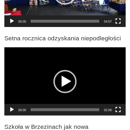
00:00
04:57
Setna rocznica odzyskania niepodległości
Odtwarzacz
video
00:00
02:06
Szkoła w Brzezinach jak nowa