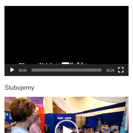
Odtwarzacz
video
00:00
05:29
Ślubujemy
Odtwarzacz
video