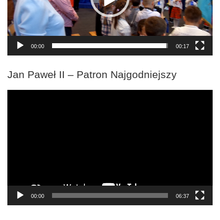
00:00
00:17
Jan Paweł II – Patron Najgodniejszy
Odtwarzacz
video
00:00
06:37