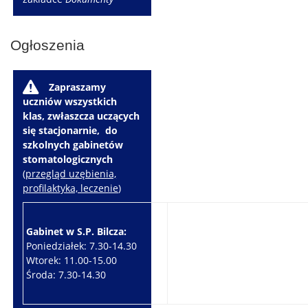
Ogłoszenia
W
Zapraszamy
uczniów wszystkich
klas, zwłaszcza uczących
się stacjonarnie, do
szkolnych gabinetów
stomatologicznych
(
przegląd uzębienia,
profilaktyka, leczenie
)
Gabinet w S.P. Bilcza:
Gabinet w S.P. Brzeziny:
Poniedziałek: 7.30-14.30
Wtorek: 7.30-10.30
Wtorek: 11.00-15.00
Czwartek: 7.30-15.30
Środa: 7.30-14.30
Piątek: 7.30-14.30