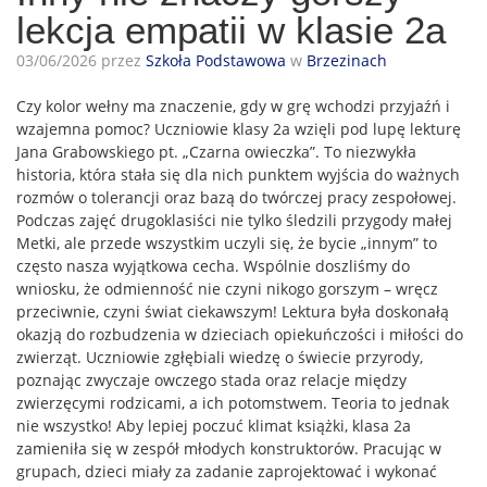
lekcja empatii w klasie 2a
03/06/2026 przez
Szkoła Podstawowa
w
Brzezinach
Czy kolor wełny ma znaczenie, gdy w grę wchodzi przyjaźń i
wzajemna pomoc? Uczniowie klasy 2a wzięli pod lupę lekturę
Jana Grabowskiego pt. „Czarna owieczka”. To niezwykła
historia, która stała się dla nich punktem wyjścia do ważnych
rozmów o tolerancji oraz bazą do twórczej pracy zespołowej.
Podczas zajęć drugoklasiści nie tylko śledzili przygody małej
Metki, ale przede wszystkim uczyli się, że bycie „innym” to
często nasza wyjątkowa cecha. Wspólnie doszliśmy do
wniosku, że odmienność nie czyni nikogo gorszym – wręcz
przeciwnie, czyni świat ciekawszym! Lektura była doskonałą
okazją do rozbudzenia w dzieciach opiekuńczości i miłości do
zwierząt. Uczniowie zgłębiali wiedzę o świecie przyrody,
poznając zwyczaje owczego stada oraz relacje między
zwierzęcymi rodzicami, a ich potomstwem. Teoria to jednak
nie wszystko! Aby lepiej poczuć klimat książki, klasa 2a
zamieniła się w zespół młodych konstruktorów. Pracując w
grupach, dzieci miały za zadanie zaprojektować i wykonać