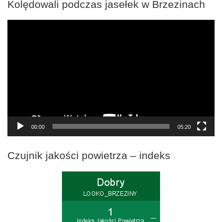
Kolędowali podczas jasełek w Brzezinach
Odtwarzacz
video
00:00
05:20
Czujnik jakości powietrza – indeks