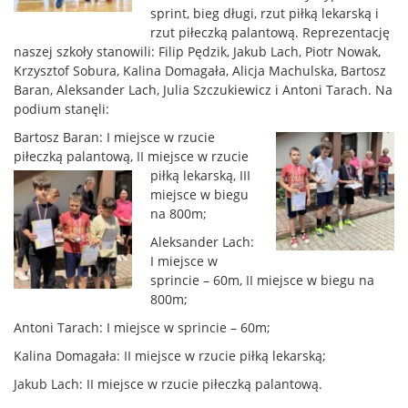
sprint, bieg długi, rzut piłką lekarską i
rzut piłeczką palantową. Reprezentację
naszej szkoły stanowili: Filip Pędzik, Jakub Lach, Piotr Nowak,
Krzysztof Sobura, Kalina Domagała, Alicja Machulska, Bartosz
Baran, Aleksander Lach, Julia Szczukiewicz i Antoni Tarach. Na
podium stanęli:
Bartosz Baran: I miejsce w rzucie
piłeczką palantową, II miejsce w rzu
cie
piłką lekarską, III
miejsce w biegu
na 800m;
Aleksander Lach:
I miejsce w
sprincie – 60m, II miejsce w biegu na
800m;
Antoni Tarach: I miejsce w sprincie – 60m;
Kalina Domagała: II miejsce w rzucie piłką lekarską;
Jakub Lach: II miejsce w rzucie piłeczką palantową.