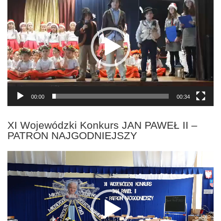
video
00:00
00:34
XI Wojewódzki Konkurs JAN PAWEŁ II –
PATRON NAJGODNIEJSZY
Odtwarzacz
video