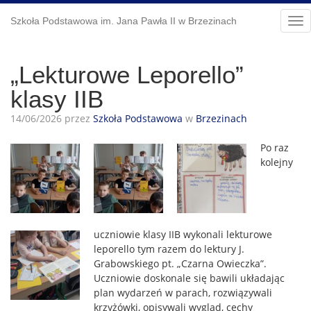
Szkoła Podstawowa im. Jana Pawła II w Brzezinach
Tog
nav
„Lekturowe Leporello”
klasy IIB
14/06/2026 przez
Szkoła Podstawowa
w
Brzezinach
Po raz
kolejny
uczniowie klasy IIB wykonali lekturowe
leporello tym razem do lektury J.
Grabowskiego pt. „Czarna Owieczka”.
Uczniowie doskonale się bawili układając
plan wydarzeń w parach, rozwiązywali
krzyżówki, opisywali wygląd, cechy