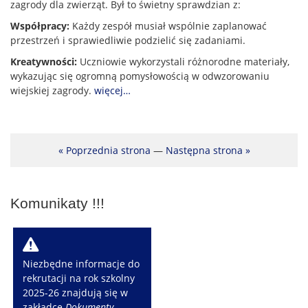
zagrody dla zwierząt. Był to świetny sprawdzian z:
Współpracy:
Każdy zespół musiał wspólnie zaplanować
przestrzeń i sprawiedliwie podzielić się zadaniami.
Kreatywności:
Uczniowie wykorzystali różnorodne materiały,
wykazując się ogromną pomysłowością w odwzorowaniu
wiejskiej zagrody.
więcej…
« Poprzednia strona
—
Następna strona »
Komunikaty !!!
W
Niezbędne informacje do
rekrutacji na rok szkolny
2025-26 znajdują się w
zakładce
Dokumenty