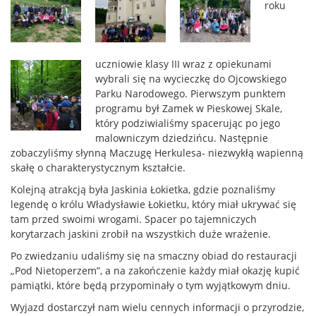
roku
uczniowie klasy III wraz z opiekunami
wybrali się na wycieczkę do Ojcowskiego
Parku Narodowego. Pierwszym punktem
programu był Zamek w Pieskowej Skale,
który podziwialiśmy spacerując po jego
malowniczym dziedzińcu. Następnie
zobaczyliśmy słynną Maczugę Herkulesa- niezwykłą wapienną
skałę o charakterystycznym kształcie.
Kolejną atrakcją była Jaskinia Łokietka, gdzie poznaliśmy
legendę o królu Władysławie Łokietku, który miał ukrywać się
tam przed swoimi wrogami. Spacer po tajemniczych
korytarzach jaskini zrobił na wszystkich duże wrażenie.
Po zwiedzaniu udaliśmy się na smaczny obiad do restauracji
„Pod Nietoperzem”, a na zakończenie każdy miał okazję kupić
pamiątki, które będą przypominały o tym wyjątkowym dniu.
Wyjazd dostarczył nam wielu cennych informacji o przyrodzie,