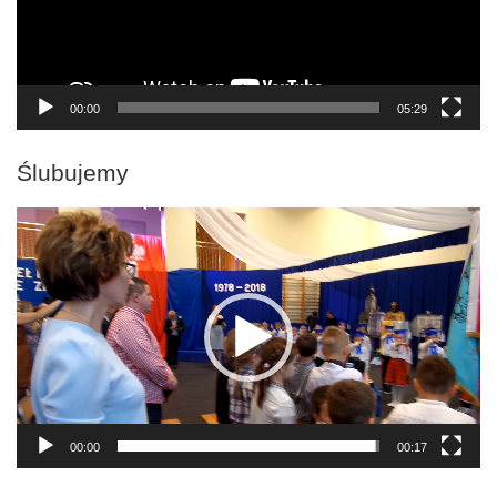
00:00
05:29
Ślubujemy
Odtwarzacz
video
00:00
00:17