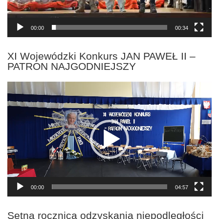
00:00
00:34
XI Wojewódzki Konkurs JAN PAWEŁ II –
PATRON NAJGODNIEJSZY
Odtwarzacz
video
00:00
04:57
Setna rocznica odzyskania niepodległości