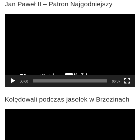
Jan Paweł II – Patron Najgodniejszy
Odtwarzacz
video
00:00
06:37
Kolędowali podczas jasełek w Brzezinach
Odtwarzacz
video