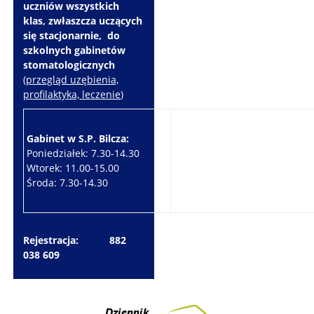
uczniów wszystkich
klas, zwłaszcza uczących
się stacjonarnie, do
szkolnych gabinetów
stomatologicznych
(
przegląd uzębienia,
profilaktyka, leczenie
)
Gabinet w S.P. Bilcza:
Gabinet w S.P. Brzeziny:
Poniedziałek: 7.30-14.30
Wtorek: 7.30-10.30
Wtorek: 11.00-15.00
Czwartek: 7.30-15.30
Środa: 7.30-14.30
Piątek: 7.30-14.30
Rejestracja: 882
038 609