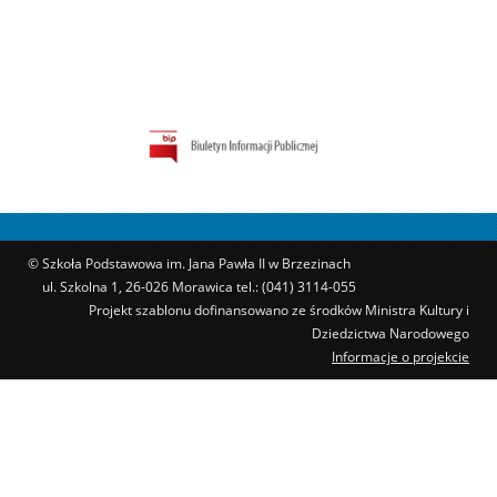
© Szkoła Podstawowa im. Jana Pawła II w Brzezinach
ul. Szkolna 1, 26-026 Morawica tel.: (041) 3114-055
Projekt szablonu dofinansowano ze środków Ministra Kultury i
Dziedzictwa Narodowego
Informacje o projekcie