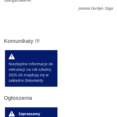
zaangażowanie.
Joanna Durdyń- Ozga
Komunikaty !!!
W
Niezbędne informacje do
rekrutacji na rok szkolny
2025-26 znajdują się w
zakładce
Dokumenty
Ogłoszenia
W
Zapraszamy