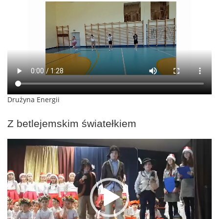
Drużyna Energii
Z betlejemskim światełkiem
Odtwarzacz
video