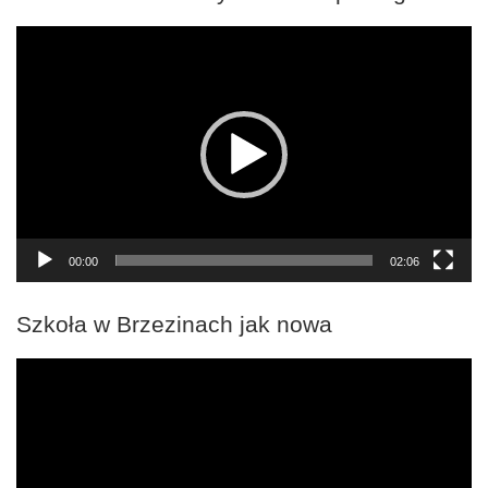
Odtwarzacz
video
00:00
02:06
Szkoła w Brzezinach jak nowa
Odtwarzacz
video