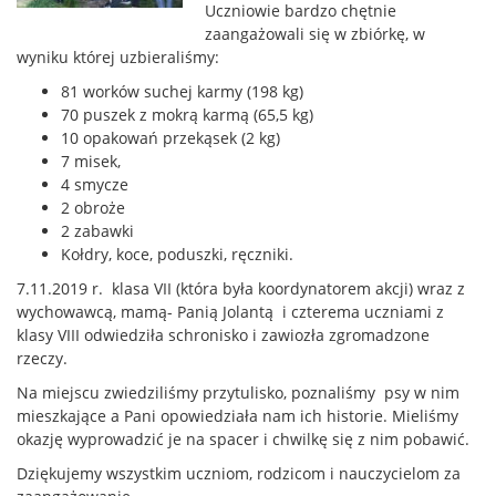
Uczniowie bardzo chętnie
zaangażowali się w zbiórkę, w
wyniku której uzbieraliśmy:
81 worków suchej karmy (198 kg)
70 puszek z mokrą karmą (65,5 kg)
10 opakowań przekąsek (2 kg)
7 misek,
4 smycze
2 obroże
2 zabawki
Kołdry, koce, poduszki, ręczniki.
7.11.2019 r. klasa VII (która była koordynatorem akcji) wraz z
wychowawcą, mamą- Panią Jolantą i czterema uczniami z
klasy VIII odwiedziła schronisko i zawiozła zgromadzone
rzeczy.
Na miejscu zwiedziliśmy przytulisko, poznaliśmy psy w nim
mieszkające a Pani opowiedziała nam ich historie. Mieliśmy
okazję wyprowadzić je na spacer i chwilkę się z nim pobawić.
Dziękujemy wszystkim uczniom, rodzicom i nauczycielom za