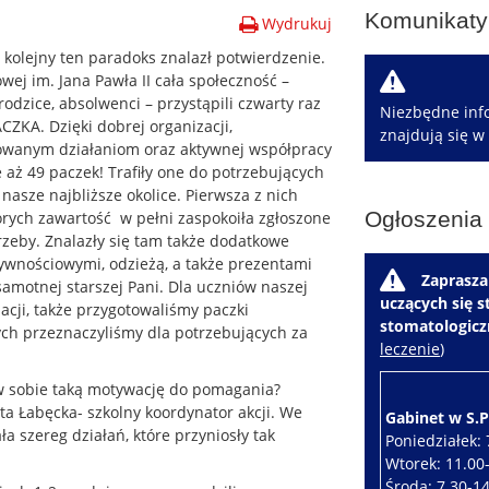
Komunikaty 
Wydrukuj
 kolejny ten paradoks znalazł potwierdzenie.
W
wej im. Jana Pawła II cała społeczność –
rodzice, absolwenci – przystąpili czwarty raz
Niezbędne info
ZKA. Dzięki dobrej organizacji,
znajdują się w
owanym działaniom oraz aktywnej współpracy
 aż 49 paczek! Trafiły one do potrzebujących
nasze najbliższe okolice. Pierwsza z nich
Ogłoszenia
órych zawartość w pełni zaspokoiła zgłoszone
rzeby. Znalazły się tam także dodatkowe
ywnościowymi, odzieżą, a także prezentami
W
Zaprasza
 samotnej starszej Pani. Dla uczniów naszej
uczących się 
uacji, także przygotowaliśmy paczki
stomatologic
ch przeznaczyliśmy dla potrzebujących za
leczenie
)
a w sobie taką motywację do pomagania?
ata Łabęcka- szkolny koordynator akcji. We
Gabinet w S.P.
 szereg działań, które przyniosły tak
Poniedziałek: 
Wtorek: 11.00
Środa: 7.30-1