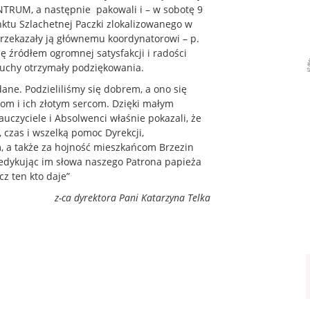
ENTRUM, a następnie pakowali i – w sobotę 9
nktu Szlachetnej Paczki zlokalizowanego w
rzekazały ją głównemu koordynatorowi – p.
ę źródłem ogromnej satysfakcji i radości
 zuchy otrzymały podziękowania.
ane. Podzieliliśmy się dobrem, a ono się
om i ich złotym sercom. Dzięki małym
uczyciele i Absolwenci właśnie pokazali, że
 czas i wszelką pomoc Dyrekcji,
 a także za hojność mieszkańcom Brzezin
 dedykując im słowa naszego Patrona papieża
cz ten kto daje”
z-ca dyrektora Pani Katarzyna Telka