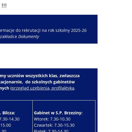
!!!
rmacje do rekrutacji na rok szkolny 2025-26
 zakładce
Dokumenty
my uczniów wszystkich klas, zwłaszcza
stacjonarnie, do szkolnych gabinetów
znych
(
przegląd uzębienia, profilaktyka,
 Bilcza:
Gabinet w S.P. Brzeziny:
7.30-14.30
Wtorek: 7.30-10.30
-15.00
Czwartek: 7.30-15.30
4.30
Piątek: 7.30-14.30