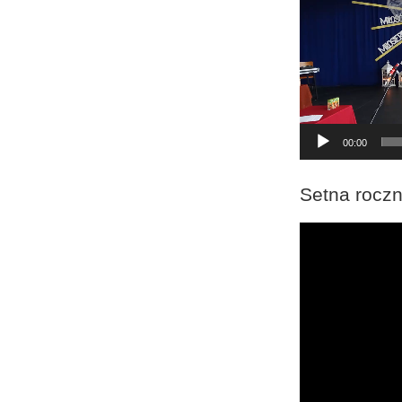
00:00
Setna roczn
Odtwarzacz
video