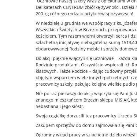
Uczniowie naszej szkoły wraz z opiekunami w dn
Delikatesach CENTRUM zbiórkę żywności. Dzięki 
200 kg różnego rodzaju artykułów spożywczych!
W niedzielę 3 grudnia we współpracy z ks. Józe
Wszystkich Świętych w Brzezinach, przeprowadzo
kościołem. Tym razem wierni otworzyli serca i dz
szlachetną inicjatywę niebagatelną sumą 1513,40 
obdarowywanej Rodziny meble i sprzęty domowe
Do akcji pięknie włączyli się uczniowie – każda 
Rodzinie produktami. Oczywiście wspierali ich Ro
klasowych. Także Rodzice – dając cudowny przy
objętym wsparciem wiele innych potrzebnych rzecz
pracownicy szkoły, pakując kolejne wielkie pudło
Nie po raz pierwszy do akcji włączyła się Pani Jus
znanego mieszkańcom Brzezin sklepu MISIAK, któr
Sebastiana i jego sióstr.
Swoją cegiełkę dorzucili tez pracownicy Urzędu S
Zakupem sprzętów do domu zajmowała się Pani O
Ogromny wkład pracy w szlachetne dzieło włożyli R