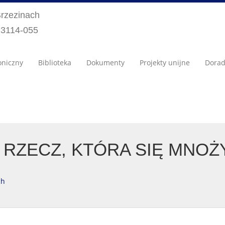
Brzezinach
) 3114-055
oniczny
Biblioteka
Dokumenty
Projekty unijne
Dora
RZECZ, KTÓRA SIĘ MNOŻY,
ch