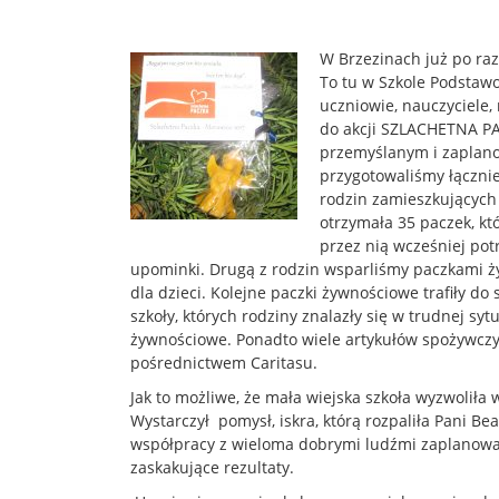
W Brzezinach już po raz
To tu w Szkole Podstawo
uczniowie, nauczyciele, 
do akcji SZLACHETNA PAC
przemyślanym i zaplan
przygotowaliśmy łącznie
rodzin zamieszkujących 
otrzymała 35 paczek, kt
przez nią wcześniej pot
upominki. Drugą z rodzin wsparliśmy paczkami ż
dla dzieci. Kolejne paczki żywnościowe trafiły do
szkoły, których rodziny znalazły się w trudnej syt
żywnościowe. Ponadto wiele artykułów spożywczy
pośrednictwem Caritasu.
Jak to możliwe, że mała wiejska szkoła wyzwolił
Wystarczył pomysł, iskra, którą rozpaliła Pani Be
współpracy z wieloma dobrymi ludźmi zaplanowała
zaskakujące rezultaty.