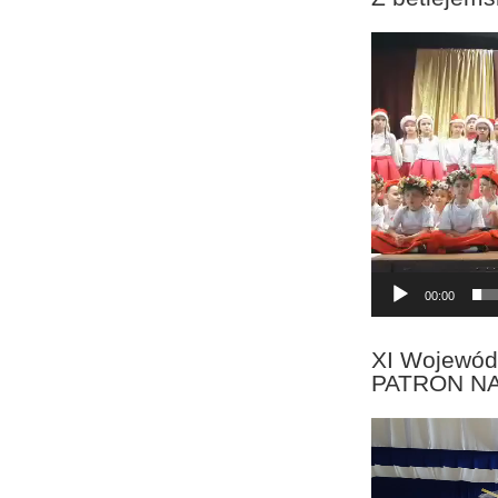
Odtwarzacz
video
00:00
XI Wojewód
PATRON N
Odtwarzacz
video