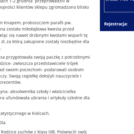
iach 1-2 grudnia przeprowadzili w
hojności klientów sklepu zgromadzono blisko
fem Knapem, proboszczem parafii pw.
Rejestracja
na została mikołajkowa kwesta przed
ieląc się nawet drobnymi kwotami wsparli tę
zł, za którą zakupione zostały niezbędne dla
.
klasa przygotowała swoją paczkę z potrzebnymi
dzice- zwłaszcza przedstawiciele trójek
kład swoim pociechom- podarowali osobom
y. Swoją cegiełkę dołożyli nauczyciele i
 prezentów.
tyna- absolwentka szkoły i właścicielka
a ufundowała ubrania i artykuły szkolne dla
tatystycznego w Kielcach.
la.
odzice zuchów z klasy IIIB. Poświęcili swój