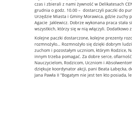
czas i zbierali z nami żywność w Delikatesach C
grudnia o godz. 10.00 – dostarczyli paczki do pu
Urzędzie Miasta i Gminy Morawica, gdzie zuchy p
Agacie Jaklewicz. Dobrze wykonana praca stała si
wszystkich, którzy się w nią włączyli. Dodatkowo
Kolejne paczki dostarczone, kolejne prezenty rozd
rozmnożyło… Rozmnożyło się dzięki dobrym ludzi
zuchom i pozostałym uczniom, którym Rodzice, Na
innym trzeba pomagać. Za dobre serce, ofiarność,
Nauczycielom, Rodzicom, Uczniom i Absolwentom,
dziękuje koordynator akcji, pani Beata Łabęcka,
Jana Pawła II ”Bogatym nie jest ten kto posiada, le