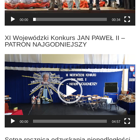
00:00
00:34
XI Wojewódzki Konkurs JAN PAWEŁ II –
PATRON NAJGODNIEJSZY
Odtwarzacz
video
00:00
04:57
Setna rocznica odzyskania niepodległości