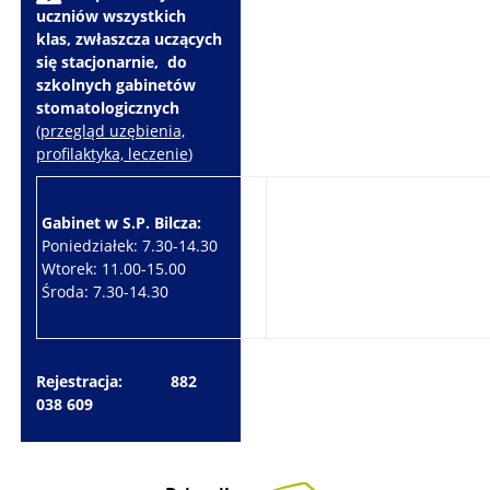
uczniów wszystkich
klas, zwłaszcza uczących
się stacjonarnie, do
szkolnych gabinetów
stomatologicznych
(
przegląd uzębienia,
profilaktyka, leczenie
)
Gabinet w S.P. Bilcza:
Gabinet w S.P. Brzeziny:
Poniedziałek: 7.30-14.30
Wtorek: 7.30-10.30
Wtorek: 11.00-15.00
Czwartek: 7.30-15.30
Środa: 7.30-14.30
Piątek: 7.30-14.30
Rejestracja: 882
038 609