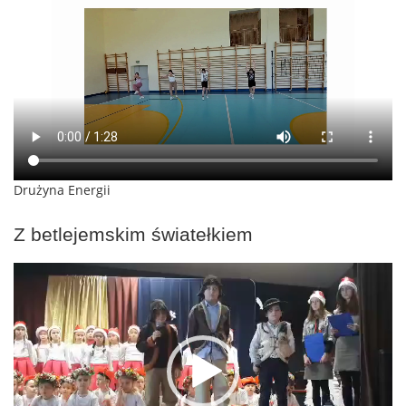
Drużyna Energii
Z betlejemskim światełkiem
Odtwarzacz
video