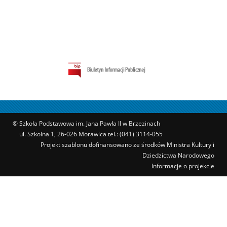
© Szkoła Podstawowa im. Jana Pawła II w Brzezinach
ul. Szkolna 1, 26-026 Morawica tel.: (041) 3114-055
Projekt szablonu dofinansowano ze środków Ministra Kultury i
Dziedzictwa Narodowego
Informacje o projekcie