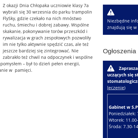
Z okazji Dnia Chłopaka uczniowie klasy 7a
W
wybrali się 30 wrzesnia do parku trampolin
FlySky, gdzie czekało na nich mnóstwo
Niezbędne info
ruchu, śmiechu i dobrej zabawy. Wspólne
znajdują się w
skakanie, pokonywanie torów przeszkód i
rywalizacja w grach zespołowych pozwoliły
im nie tylko aktywnie spędzić czas, ale też
Ogłoszenia
jeszcze bardziej się zintegrować. Nie
zabrakło też chwil na odpoczynek i wspólne
pomysłem – był to dzień pełen energii,
W
Zaprasza
tanie w pamięci.
uczących się 
stomatologic
leczenie
)
Gabinet w S.P.
Poniedziałek: 
Wtorek: 11.00
Środa: 7.30-1