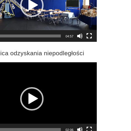
04:57
ica odzyskania niepodległości
02:06