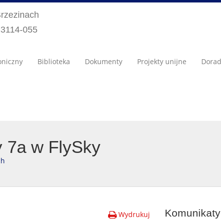
Brzezinach
) 3114-055
oniczny
Biblioteka
Dokumenty
Projekty unijne
Dora
y 7a w FlySky
ch
Komunikaty 
Wydrukuj