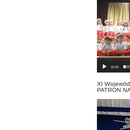
Odtwarzacz
video
00:00
XI Wojewód
PATRON N
Odtwarzacz
video