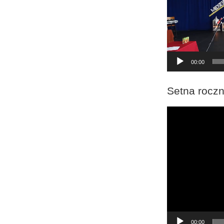
00:00
Setna roczn
Odtwarzacz
video
00:00