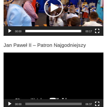
00:00
00:17
Jan Paweł II – Patron Najgodniejszy
Odtwarzacz
video
00:00
06:37