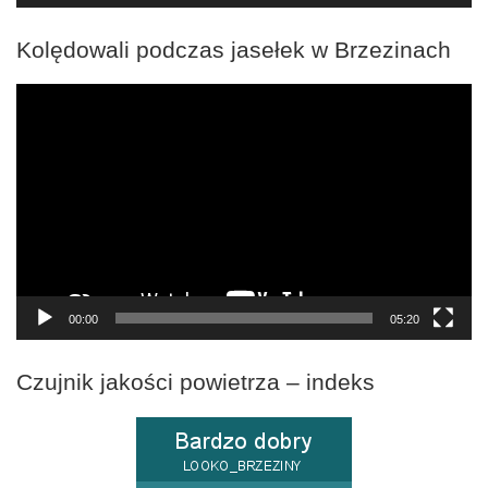
Kolędowali podczas jasełek w Brzezinach
Odtwarzacz
video
00:00
05:20
Czujnik jakości powietrza – indeks