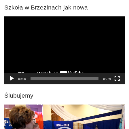
Szkoła w Brzezinach jak nowa
Odtwarzacz
video
00:00
05:29
Ślubujemy
Odtwarzacz
video