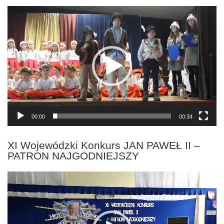
Odtwarzacz
video
00:00
00:34
XI Wojewódzki Konkurs JAN PAWEŁ II –
PATRON NAJGODNIEJSZY
Odtwarzacz
video