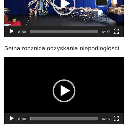
00:00
04:57
Setna rocznica odzyskania niepodległości
Odtwarzacz
video
00:00
02:06