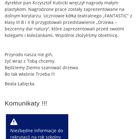
dyrektor pan Krzysztof Kubicki wręczył nagrody małym
plastykom. Nagrodzone prace zostały zaprezentowane na
dolnym korytarzu. Uczniowie kółka teatralnego „FANTASTIC” z
klasy III B i II B przygotowali przedstawienie „Drzewa –
bezcenny dar natury”, które zaprezentowali przed swoimi
kolegami i koleżankami. Wspólnie złożyliśmy obietnicę.
Przyrodo nasza nie giń,
żyć wraz z Tobą chcemy.
Będziemy Ziemio szanować drzewa.
Bo tak właśnie Trzeba !!!
Beata Łabęcka
Komunikaty !!!
W
Niezbędne informacje do
rekrutacji na rok szkolny