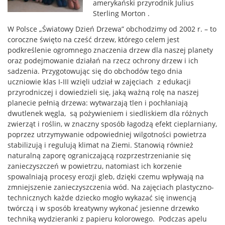
amerykański przyrodnik Julius
Sterling Morton .
W Polsce „Światowy Dzień Drzewa” obchodzimy od 2002 r. – to
coroczne święto na cześć drzew, którego celem jest
podkreślenie ogromnego znaczenia drzew dla naszej planety
oraz podejmowanie działań na rzecz ochrony drzew i ich
sadzenia.
Przygotowując się do obchodów tego dnia
uczniowie klas I-III wzięli udział w zajęciach z edukacji
przyrodniczej i dowiedzieli się, jaką ważną rolę na naszej
planecie pełnią drzewa: wytwarzają tlen i pochłaniają
dwutlenek węgla, są pożywieniem i siedliskiem dla różnych
zwierząt i roślin, w znaczny sposób łagodzą efekt cieplarniany,
poprzez utrzymywanie odpowiedniej wilgotności powietrza
stabilizują i regulują klimat na Ziemi. Stanowią również
naturalną zaporę ograniczającą rozprzestrzenianie się
zanieczyszczeń w powietrzu, natomiast ich korzenie
spowalniają procesy erozji gleb, dzięki czemu wpływają na
zmniejszenie zanieczyszczenia wód. Na zajęciach plastyczno-
technicznych każde dziecko mogło wykazać się inwencją
twórczą i w sposób kreatywny wykonać jesienne drzewko
techniką wydzieranki z papieru kolorowego. Podczas apelu