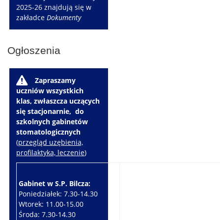
2025-26 znajdują się w
zakładce
Dokumenty
Ogłoszenia
W
Zapraszamy
uczniów wszystkich
klas, zwłaszcza uczących
się stacjonarnie, do
szkolnych gabinetów
stomatologicznych
(
przegląd uzębienia,
profilaktyka, leczenie
)
Gabinet w S.P. Bilcza:
Gabinet w S.P. Brzeziny:
Poniedziałek: 7.30-14.30
Wtorek: 7.30-10.30
Wtorek: 11.00-15.00
Czwartek: 7.30-15.30
Środa: 7.30-14.30
Piątek: 7.30-14.30