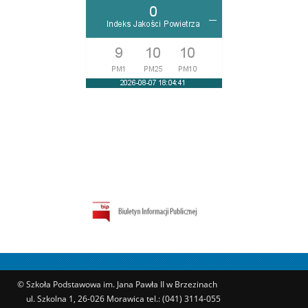
© Szkoła Podstawowa im. Jana Pawła II w Brzezinach
ul. Szkolna 1, 26-026 Morawica tel.: (041) 3114-055