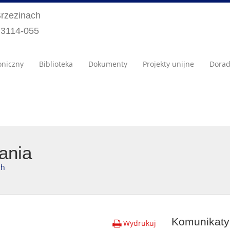
Brzezinach
) 3114-055
oniczny
Biblioteka
Dokumenty
Projekty unijne
Dora
ania
ch
Komunikaty 
Wydrukuj