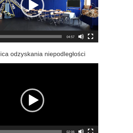
04:57
ica odzyskania niepodległości
02:06