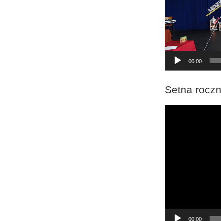
00:00
Setna roczn
Odtwarzacz
video
00:00