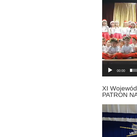
Odtwarzacz
video
00:00
XI Wojewód
PATRON N
Odtwarzacz
video