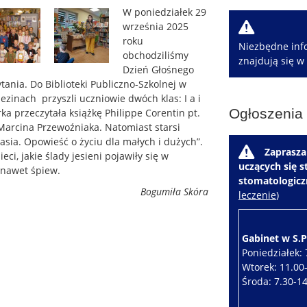
W poniedziałek 29
W
września 2025
roku
Niezbędne info
obchodziliśmy
znajdują się w
Dzień Głośnego
tania. Do Biblioteki Publiczno-Szkolnej w
ezinach przyszli uczniowie dwóch klas: I a i
Ogłoszenia
rka przeczytała książkę Philippe Corentin pt.
 Marcina Przewoźniaka. Natomiast starsi
 Jasia. Opowieść o życiu dla małych i dużych”.
W
Zaprasza
ci, jakie ślady jesieni pojawiły się w
uczących się 
a nawet śpiew.
stomatologic
Bogumiła Skóra
leczenie
)
Gabinet w S.P.
Poniedziałek: 
Wtorek: 11.00
Środa: 7.30-1