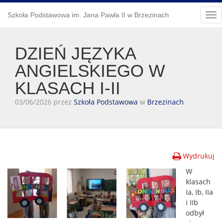
Szkoła Podstawowa im. Jana Pawła II w Brzezinach
Tog
nav
DZIEŃ JĘZYKA
ANGIELSKIEGO W
KLASACH I-II
03/06/2026 przez
Szkoła Podstawowa
w
Brzezinach
Wydrukuj
W
klasach
Ia, Ib, IIa
i IIb
odbył