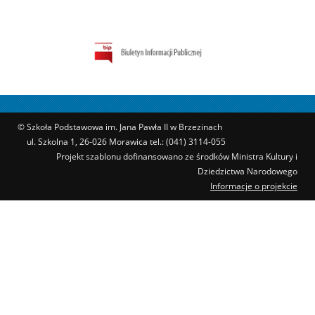
© Szkoła Podstawowa im. Jana Pawła II w Brzezinach
ul. Szkolna 1, 26-026 Morawica tel.: (041) 3114-055
Projekt szablonu dofinansowano ze środków Ministra Kultury i
Dziedzictwa Narodowego
Informacje o projekcie