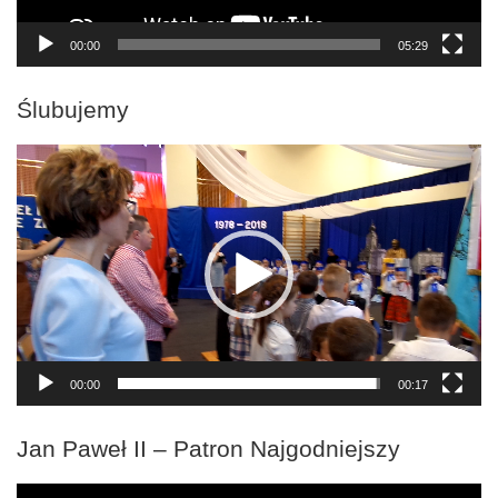
00:00
05:29
Ślubujemy
Odtwarzacz
video
00:00
00:17
Jan Paweł II – Patron Najgodniejszy
Odtwarzacz