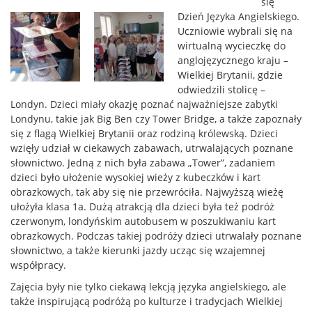
się
Dzień Języka Angielskiego.
Uczniowie wybrali się na
wirtualną wycieczkę do
anglojęzycznego kraju –
Wielkiej Brytanii, gdzie
odwiedzili stolicę –
Londyn. Dzieci miały okazję poznać najważniejsze zabytki
Londynu, takie jak Big Ben czy Tower Bridge, a także zapoznały
się z flagą Wielkiej Brytanii oraz rodziną królewską. Dzieci
wzięły udział w ciekawych zabawach, utrwalających poznane
słownictwo. Jedną z nich była zabawa „Tower”, zadaniem
dzieci było ułożenie wysokiej wieży z kubeczków i kart
obrazkowych, tak aby się nie przewróciła. Najwyższą wieżę
ułożyła klasa 1a. Dużą atrakcją dla dzieci była też podróż
czerwonym, londyńskim autobusem w poszukiwaniu kart
obrazkowych. Podczas takiej podróży dzieci utrwalały poznane
słownictwo, a także kierunki jazdy ucząc się wzajemnej
współpracy.
Zajęcia były nie tylko ciekawą lekcją języka angielskiego, ale
także inspirującą podróżą po kulturze i tradycjach Wielkiej