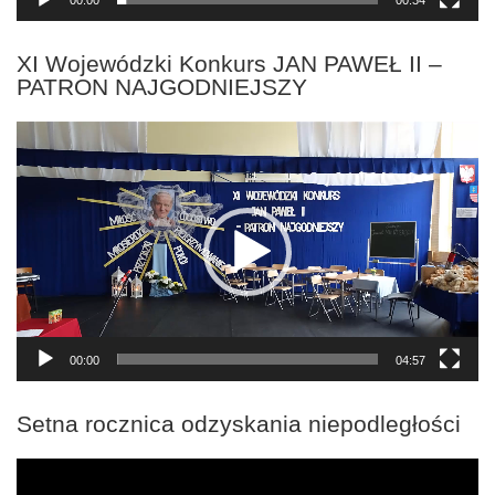
00:00
00:34
XI Wojewódzki Konkurs JAN PAWEŁ II –
PATRON NAJGODNIEJSZY
Odtwarzacz
video
00:00
04:57
Setna rocznica odzyskania niepodległości
Odtwarzacz
video