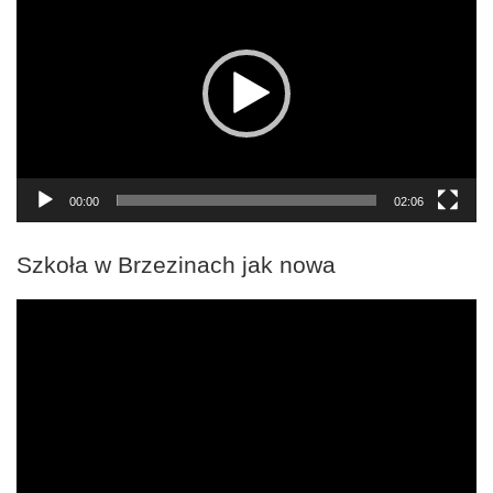
00:00
02:06
Szkoła w Brzezinach jak nowa
Odtwarzacz
video