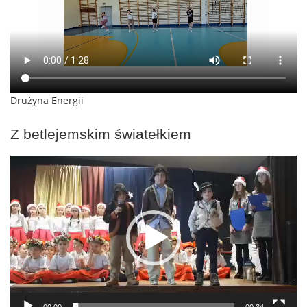
Drużyna Energii
Z betlejemskim światełkiem
Odtwarzacz
video