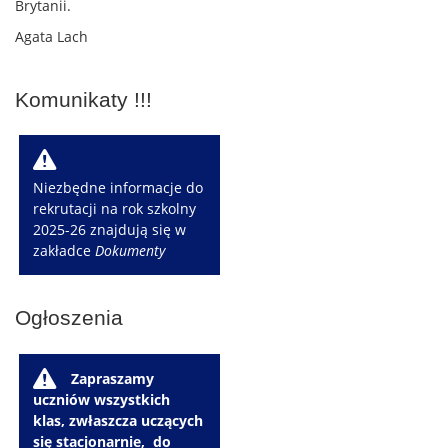
Brytanii.
Agata Lach
Komunikaty !!!
W
Niezbędne informacje do
rekrutacji na rok szkolny
2025-26 znajdują się w
zakładce
Dokumenty
Ogłoszenia
W
Zapraszamy
uczniów wszystkich
klas, zwłaszcza uczących
się stacjonarnie, do