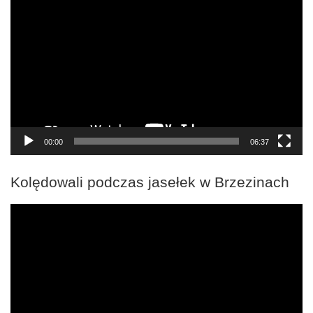
video
00:00
06:37
Kolędowali podczas jasełek w Brzezinach
Odtwarzacz
video