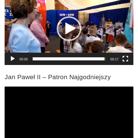
video
00:00
00:17
Jan Paweł II – Patron Najgodniejszy
Odtwarzacz
video