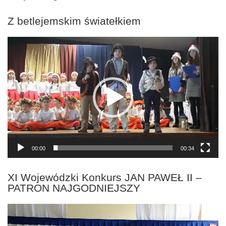
Z betlejemskim światełkiem
Odtwarzacz
video
00:00
00:34
XI Wojewódzki Konkurs JAN PAWEŁ II –
PATRON NAJGODNIEJSZY
Odtwarzacz
video