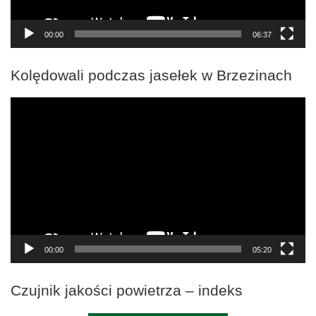
00:00
06:37
Kolędowali podczas jasełek w Brzezinach
Odtwarzacz
video
00:00
05:20
Czujnik jakości powietrza – indeks