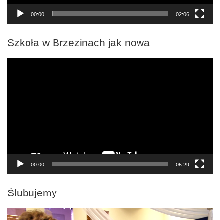
00:00
02:06
Szkoła w Brzezinach jak nowa
Odtwarzacz
video
00:00
05:29
Ślubujemy
Odtwarzacz