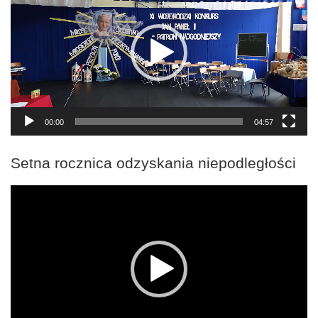
00:00
04:57
Setna rocznica odzyskania niepodległości
Odtwarzacz
video