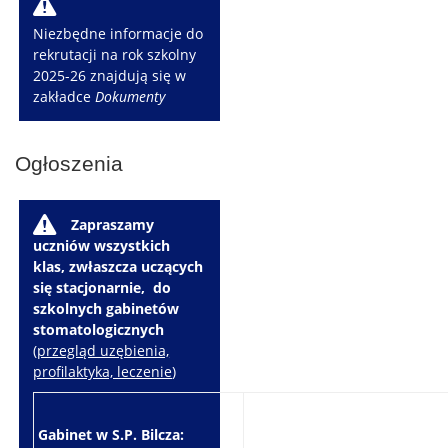
W
Niezbędne informacje do
rekrutacji na rok szkolny
2025-26 znajdują się w
zakładce
Dokumenty
Ogłoszenia
W
Zapraszamy
uczniów wszystkich
klas, zwłaszcza uczących
się stacjonarnie, do
szkolnych gabinetów
stomatologicznych
(
przegląd uzębienia,
profilaktyka, leczenie
)
Gabinet w S.P. Bilcza:
Gabinet w S.P. Brzeziny: