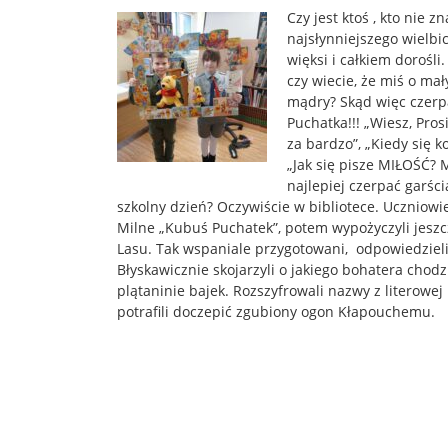
Czy jest ktoś , kto nie 
najsłynniejszego wielbic
więksi i całkiem dorośli
czy wiecie, że miś o ma
mądry? Skąd więc czerpa
Puchatka!!! „Wiesz, Pro
za bardzo”, „Kiedy się k
„Jak się pisze MIŁOŚĆ? M
najlepiej czerpać garśc
szkolny dzień? Oczywiście w bibliotece. Uczniowie 
Milne „Kubuś Puchatek”, potem wypożyczyli jeszc
Lasu. Tak wspaniale przygotowani, odpowiedzieli 
Błyskawicznie skojarzyli o jakiego bohatera chod
plątaninie bajek. Rozszyfrowali nazwy z literowe
potrafili doczepić zgubiony ogon Kłapouchemu.