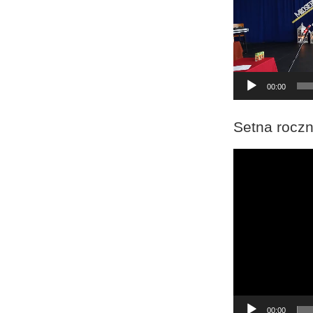
00:00
Setna roczn
Odtwarzacz
video
00:00