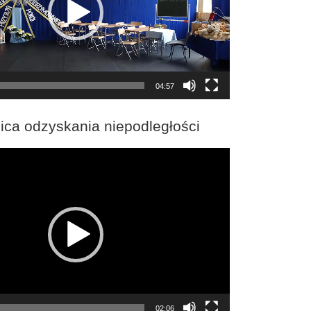
04:57
ica odzyskania niepodległości
02:06