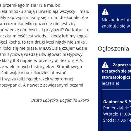
zna przemiłego misia? Nie ma, bo
W
iela miodku znają i uwielbiają wszyscy – mali,
. My zaprzyjaźniliśmy się z nim doskonale. Ale
Niezbędne info
łym rozumku tylko pozornie nie jest zbyt
znajdują się w
ć wiedzę o miłości… i przyjaźni? Od Kubusia
siaczku miłość jest wtedy… kiedy lubimy kogoś
ogoś kocha, to ten drugi ktoś nigdy nie znika”,
Ogłoszenia
iłości się nie pisze, MIŁOŚĆ się czuje!” Gdzie
iami życiową wiedzę i świętować nietypowy
klasy II B najpierw przeczytali lekturę A.A.
W
Zaprasza
ze wiele innych historyjek ze Stumilowego
uczących się 
śpiewająco na kilkadziesiąt pytań.
stomatologic
zi i wyszukali jego obrazek w ogromnej
leczenie
)
j rozsypanki. A nawet z zawiązanymi oczami
Beata Łabęcka, Bogumiła Skóra
Gabinet w S.P.
Poniedziałek: 
Wtorek: 11.00
Środa: 7.30-1