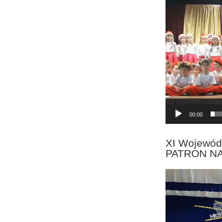
Odtwarzacz
video
00:00
XI Wojewód
PATRON N
Odtwarzacz
video