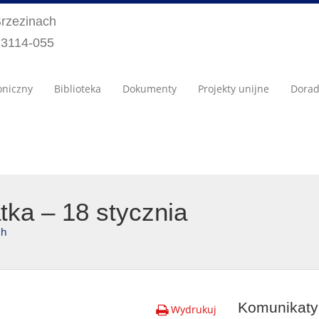
Brzezinach
) 3114-055
oniczny
Biblioteka
Dokumenty
Projekty unijne
Dora
ka – 18 stycznia
ch
Komunikaty 
Wydrukuj