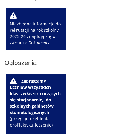
W
Niezbędne informacje do
rekrutacji na rok szkolny
2025-26 znajdują się w
zakładce
Dokumenty
Ogłoszenia
W
Zapraszamy
uczniów wszystkich
klas, zwłaszcza uczących
się stacjonarnie, do
szkolnych gabinetów
stomatologicznych
(
przegląd uzębienia,
profilaktyka, leczenie
)