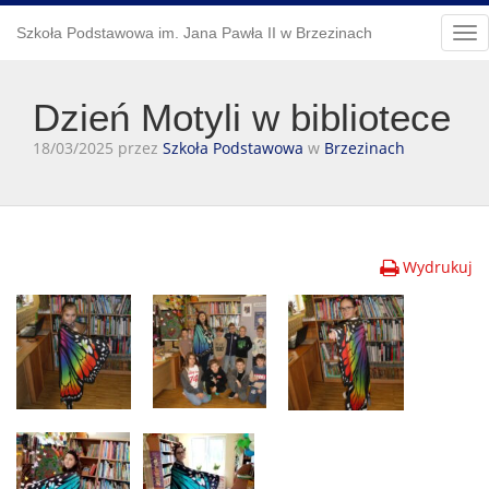
Szkoła Podstawowa im. Jana Pawła II w Brzezinach
Tog
nav
Dzień Motyli w bibliotece
18/03/2025 przez
Szkoła Podstawowa
w
Brzezinach
Wydrukuj