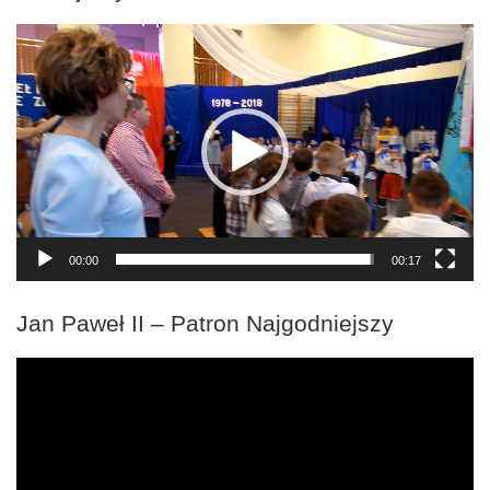
Odtwarzacz
video
00:00
00:17
Jan Paweł II – Patron Najgodniejszy
Odtwarzacz
video