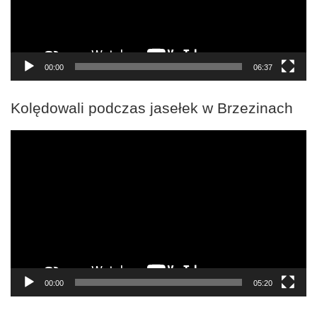
00:00
06:37
Kolędowali podczas jasełek w Brzezinach
Odtwarzacz
video
00:00
05:20