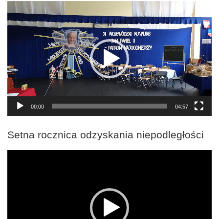
Odtwarzacz
video
00:00
04:57
Setna rocznica odzyskania niepodległości
Odtwarzacz
video