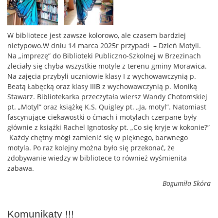
W bibliotece jest zawsze kolorowo, ale czasem bardziej
nietypowo.W dniu 14 marca 2025r przypadł – Dzień Motyli.
Na „imprezę” do Biblioteki Publiczno-Szkolnej w Brzezinach
zleciały się chyba wszystkie motyle z terenu gminy Morawica.
Na zajęcia przybyli uczniowie klasy I z wychowawczynią p.
Beatą Łabęcką oraz klasy IIIB z wychowawczynią p. Moniką
Stawarz. Bibliotekarka przeczytała wiersz Wandy Chotomskiej
pt. „Motyl” oraz książkę K.S. Quigley pt. „Ja, motyl”. Natomiast
fascynujące ciekawostki o ćmach i motylach czerpane były
głównie z książki Rachel Ignotosky pt. „Co się kryje w kokonie?”
Każdy chętny mógł zamienić się w pięknego, barwnego
motyla. Po raz kolejny można było się przekonać, że
zdobywanie wiedzy w bibliotece to również wyśmienita
zabawa.
Bogumiła Skóra
Komunikaty !!!