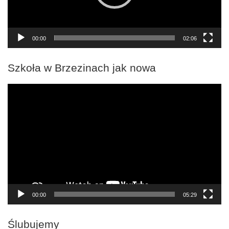
00:00
02:06
Szkoła w Brzezinach jak nowa
Odtwarzacz
video
00:00
05:29
Ślubujemy