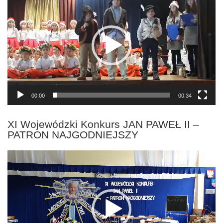
video
00:00
00:34
XI Wojewódzki Konkurs JAN PAWEŁ II –
PATRON NAJGODNIEJSZY
Odtwarzacz
video