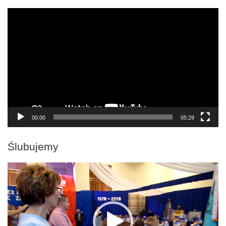
Odtwarzacz
video
00:00
05:29
Ślubujemy
Odtwarzacz
video