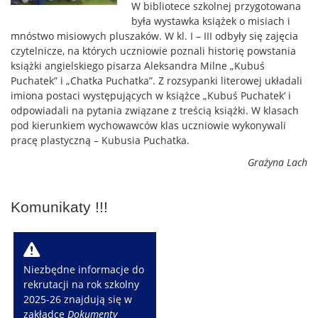
W bibliotece szkolnej przygotowana
była wystawka książek o misiach i
mnóstwo misiowych pluszaków. W kl. I – III odbyły się zajęcia
czytelnicze, na których uczniowie poznali historię powstania
książki angielskiego pisarza Aleksandra Milne „Kubuś
Puchatek” i „Chatka Puchatka”. Z rozsypanki literowej układali
imiona postaci występujących w książce „Kubuś Puchatek’ i
odpowiadali na pytania związane z treścią książki. W klasach
pod kierunkiem wychowawców klas uczniowie wykonywali
pracę plastyczną – Kubusia Puchatka.
Grażyna Lach
Komunikaty !!!
W
Niezbędne informacje do
rekrutacji na rok szkolny
2025-26 znajdują się w
zakładce
Dokumenty