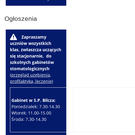
Ogłoszenia
W
Zapraszamy
uczniów wszystkich
klas, zwłaszcza uczących
się stacjonarnie, do
szkolnych gabinetów
stomatologicznych
(
przegląd uzębienia,
profilaktyka, leczenie
)
Gabinet w S.P. Bilcza:
Gabinet w S.P. Brzeziny:
Poniedziałek: 7.30-14.30
Wtorek: 7.30-10.30
Wtorek: 11.00-15.00
Czwartek: 7.30-15.30
Środa: 7.30-14.30
Piątek: 7.30-14.30