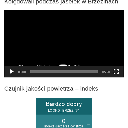
Kolędowali podczas jasełek w Brzezinach
Odtwarzacz
video
00:00
05:20
Czujnik jakości powietrza – indeks