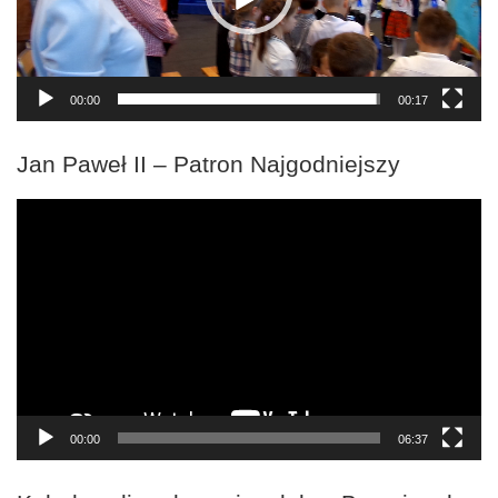
00:00
00:17
Jan Paweł II – Patron Najgodniejszy
Odtwarzacz
video
00:00
06:37