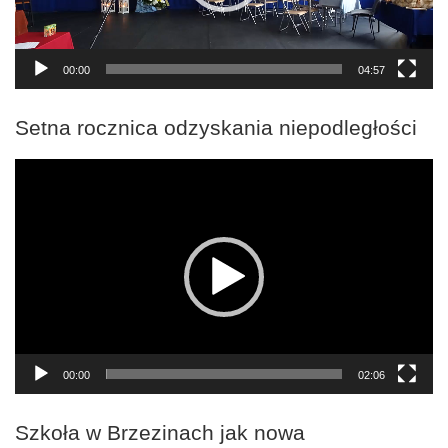
00:00
04:57
Setna rocznica odzyskania niepodległości
Odtwarzacz
video
00:00
02:06
Szkoła w Brzezinach jak nowa