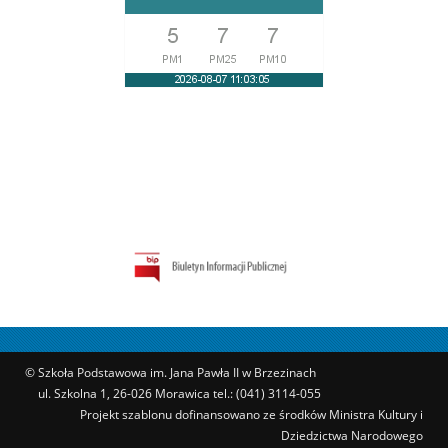
© Szkoła Podstawowa im. Jana Pawła II w Brzezinach
ul. Szkolna 1, 26-026 Morawica tel.: (041) 3114-055
Projekt szablonu dofinansowano ze środków Ministra Kultury i
Dziedzictwa Narodowego