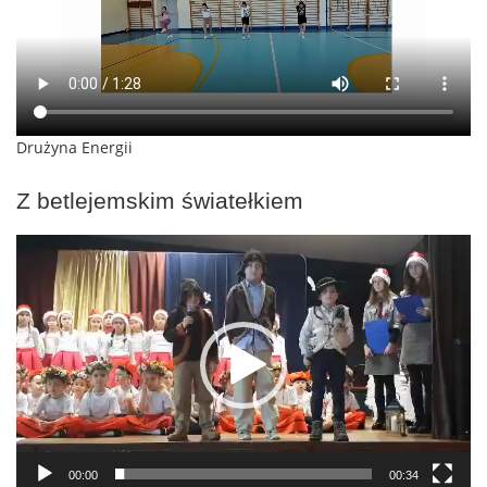
Drużyna Energii
Z betlejemskim światełkiem
Odtwarzacz
video
00:00
00:34