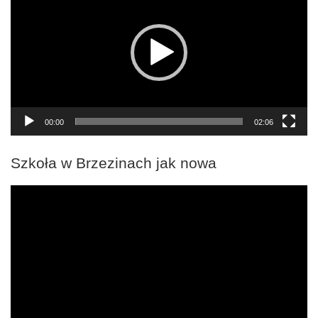
00:00
02:06
Szkoła w Brzezinach jak nowa
Odtwarzacz
video