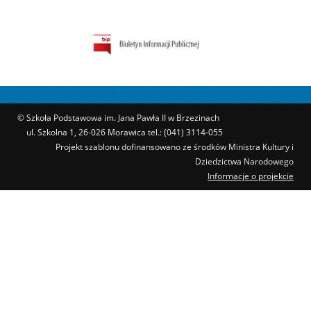
© Szkoła Podstawowa im. Jana Pawła II w Brzezinach
ul. Szkolna 1, 26-026 Morawica tel.: (041) 3114-055
Projekt szablonu dofinansowano ze środków Ministra Kultury i
Dziedzictwa Narodowego
Informacje o projekcie