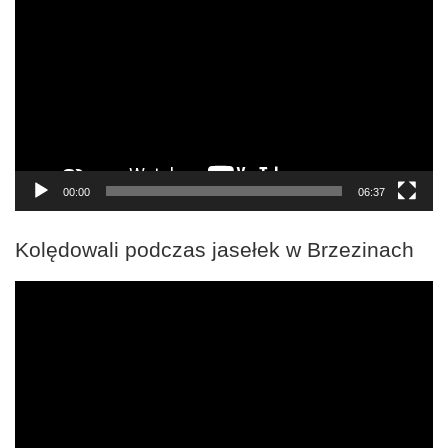
video
00:00
06:37
Kolędowali podczas jasełek w Brzezinach
Odtwarzacz
video