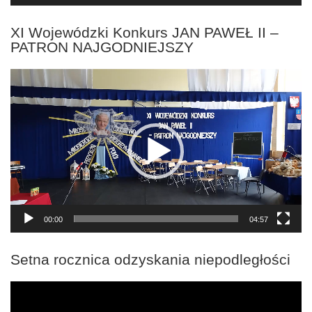
XI Wojewódzki Konkurs JAN PAWEŁ II –
PATRON NAJGODNIEJSZY
Odtwarzacz
video
00:00
04:57
Setna rocznica odzyskania niepodległości
Odtwarzacz
video