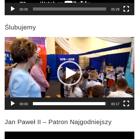
00:00
05:29
Ślubujemy
Odtwarzacz
video
00:00
00:17
Jan Paweł II – Patron Najgodniejszy
Odtwarzacz