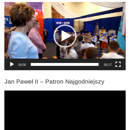
Odtwarzacz
video
00:00
00:17
Jan Paweł II – Patron Najgodniejszy
Odtwarzacz
video