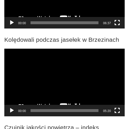
00:00
06:37
Kolędowali podczas jasełek w Brzezinach
Odtwarzacz
video
00:00
05:20
Czujnik jakości powietrza – indeks