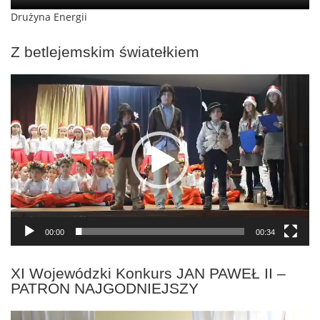
Drużyna Energii
Z betlejemskim światełkiem
Odtwarzacz
video
00:00
00:34
XI Wojewódzki Konkurs JAN PAWEŁ II –
PATRON NAJGODNIEJSZY
Odtwarzacz