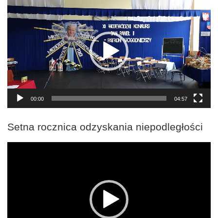
video
00:00
04:57
Setna rocznica odzyskania niepodległości
Odtwarzacz
video