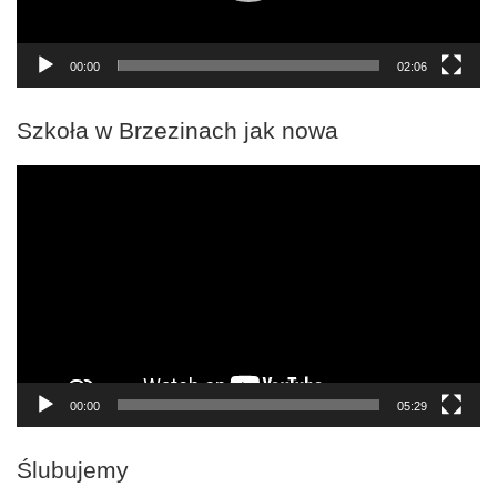
00:00
02:06
Szkoła w Brzezinach jak nowa
Odtwarzacz
video
00:00
05:29
Ślubujemy