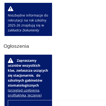
W
Niezbędne informacje do
rekrutacji na rok szkolny
2025-26 znajdują się w
zakładce
Dokumenty
Ogłoszenia
W
Zapraszamy
uczniów wszystkich
klas, zwłaszcza uczących
się stacjonarnie, do
szkolnych gabinetów
stomatologicznych
(
przegląd uzębienia,
profilaktyka, leczenie
)