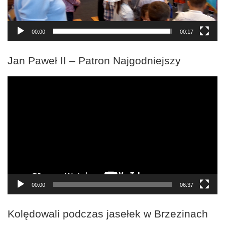
00:00
00:17
Jan Paweł II – Patron Najgodniejszy
Odtwarzacz
video
00:00
06:37
Kolędowali podczas jasełek w Brzezinach