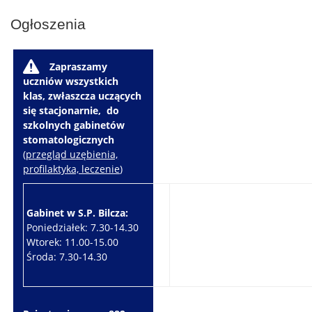
Ogłoszenia
W
Zapraszamy
uczniów wszystkich
klas, zwłaszcza uczących
się stacjonarnie, do
szkolnych gabinetów
stomatologicznych
(
przegląd uzębienia,
profilaktyka, leczenie
)
Gabinet w S.P. Bilcza:
Gabinet w S.P. Brzeziny:
Poniedziałek: 7.30-14.30
Wtorek: 7.30-10.30
Wtorek: 11.00-15.00
Czwartek: 7.30-15.30
Środa: 7.30-14.30
Piątek: 7.30-14.30