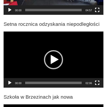
00:00
04:57
Setna rocznica odzyskania niepodległości
Odtwarzacz
video
00:00
02:06
Szkoła w Brzezinach jak nowa
Odtwarzacz