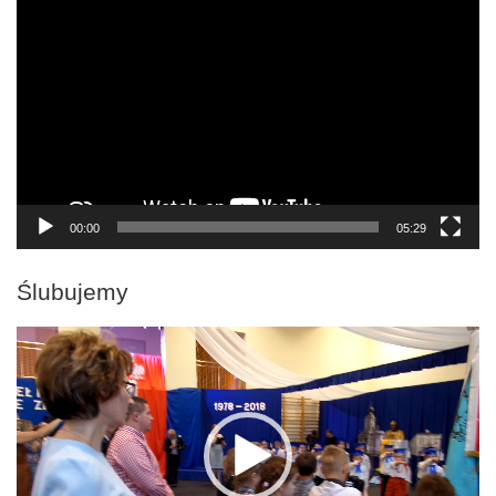
video
00:00
05:29
Ślubujemy
Odtwarzacz
video