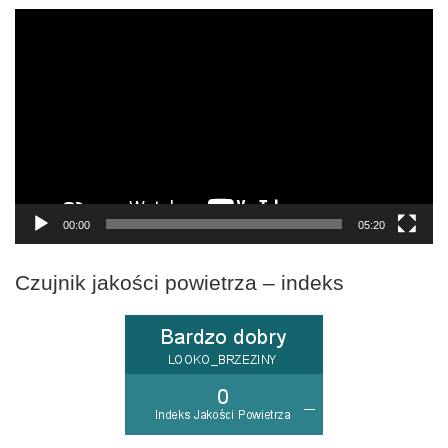
Odtwarzacz
video
00:00
05:20
Czujnik jakości powietrza – indeks