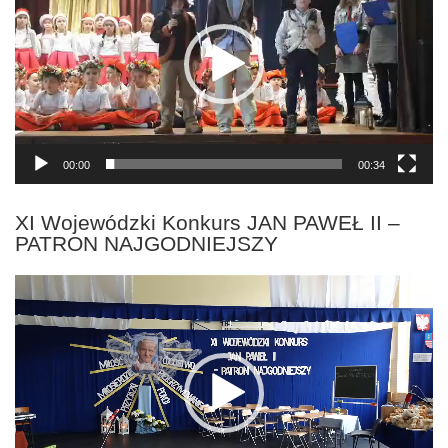
00:00
00:34
XI Wojewódzki Konkurs JAN PAWEŁ II –
PATRON NAJGODNIEJSZY
Odtwarzacz
video