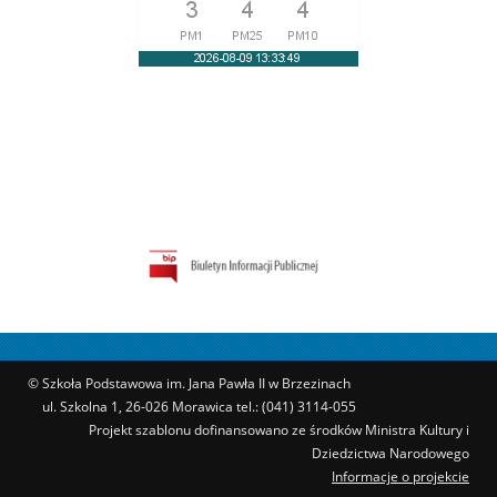
© Szkoła Podstawowa im. Jana Pawła II w Brzezinach
ul. Szkolna 1, 26-026 Morawica tel.: (041) 3114-055
Projekt szablonu dofinansowano ze środków Ministra Kultury i
Dziedzictwa Narodowego
Informacje o projekcie