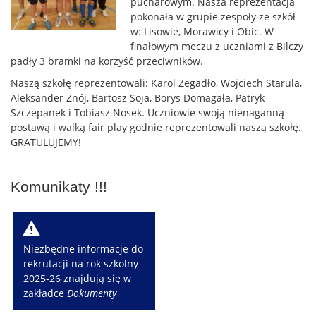
pucharowym. Nasza reprezentacja
pokonała w grupie zespoły ze szkół
w: Lisowie, Morawicy i Obic. W
finałowym meczu z uczniami z Bilczy
padły 3 bramki na korzyść przeciwników.
Naszą szkołę reprezentowali: Karol Zegadło, Wojciech Starula,
Aleksander Znój, Bartosz Soja, Borys Domagała, Patryk
Szczepanek i Tobiasz Nosek. Uczniowie swoją nienaganną
postawą i walką fair play godnie reprezentowali naszą szkołę.
GRATULUJEMY!
Komunikaty !!!
W
Niezbędne informacje do
rekrutacji na rok szkolny
2025-26 znajdują się w
zakładce
Dokumenty