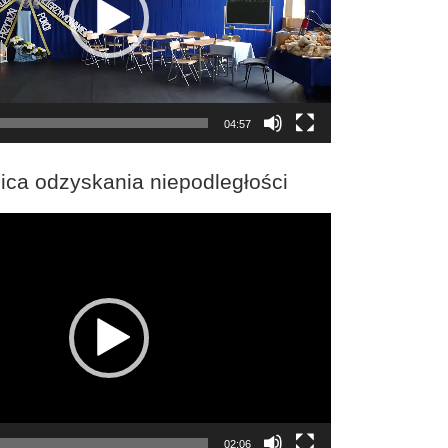
04:57
ica odzyskania niepodległości
02:06