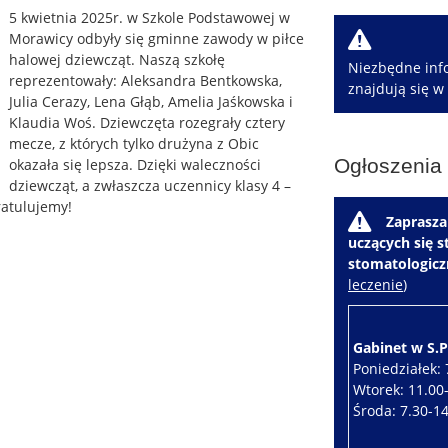
5 kwietnia 2025r. w Szkole Podstawowej w
W
Morawicy odbyły się gminne zawody w piłce
halowej dziewcząt. Naszą szkołę
Niezbędne info
reprezentowały: Aleksandra Bentkowska,
znajdują się w
Julia Cerazy, Lena Głąb, Amelia Jaśkowska i
Klaudia Woś. Dziewczęta rozegrały cztery
mecze, z których tylko drużyna z Obic
Ogłoszenia
okazała się lepsza. Dzięki waleczności
dziewcząt, a zwłaszcza uczennicy klasy 4 –
ratulujemy!
W
Zaprasza
uczących się 
stomatologic
leczenie
)
Gabinet w S.P.
Poniedziałek: 
Wtorek: 11.00
Środa: 7.30-1