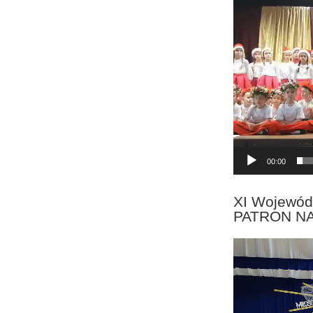
Odtwarzacz
video
00:00
XI Wojewód
PATRON N
Odtwarzacz
video