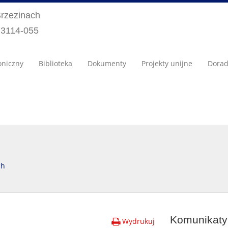
Brzezinach
) 3114-055
oniczny
Biblioteka
Dokumenty
Projekty unijne
Dora
ch
Komunikaty 
Wydrukuj