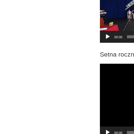
00:00
Setna roczn
Odtwarzacz
video
00:00