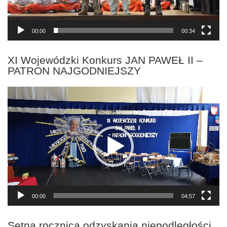
00:00
00:34
XI Wojewódzki Konkurs JAN PAWEŁ II –
PATRON NAJGODNIEJSZY
Odtwarzacz
video
00:00
04:57
Setna rocznica odzyskania niepodległości