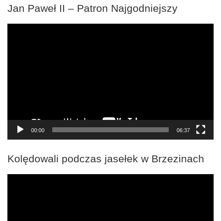
Jan Paweł II – Patron Najgodniejszy
Odtwarzacz
video
00:00
06:37
Kolędowali podczas jasełek w Brzezinach
Odtwarzacz
video