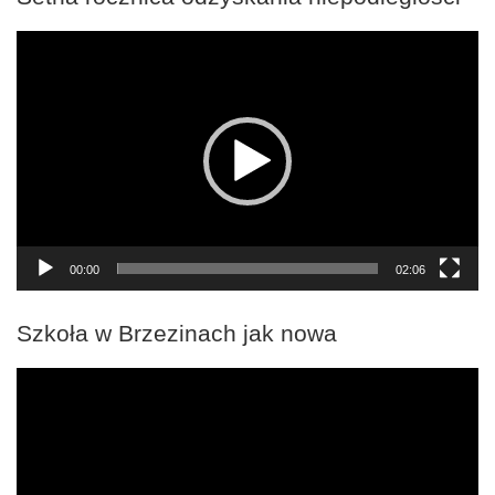
Odtwarzacz
video
00:00
02:06
Szkoła w Brzezinach jak nowa
Odtwarzacz
video