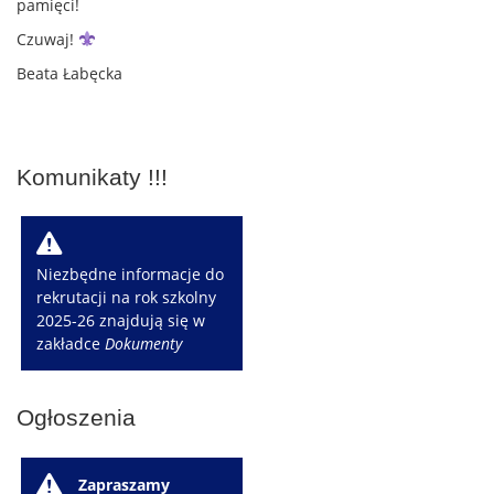
pamięci!
Czuwaj!
Beata Łabęcka
Komunikaty !!!
W
Niezbędne informacje do
rekrutacji na rok szkolny
2025-26 znajdują się w
zakładce
Dokumenty
Ogłoszenia
W
Zapraszamy