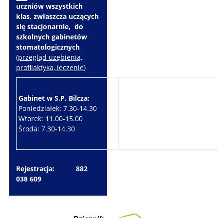
uczniów wszystkich
klas, zwłaszcza uczących
się stacjonarnie, do
szkolnych gabinetów
stomatologicznych
(
przegląd uzębienia,
profilaktyka, leczenie
)
Gabinet w S.P. Bilcza:
Gabinet w S.P. Brzeziny:
Poniedziałek: 7.30-14.30
Wtorek: 7.30-10.30
Wtorek: 11.00-15.00
Czwartek: 7.30-15.30
Środa: 7.30-14.30
Piątek: 7.30-14.30
Rejestracja: 882
038 609