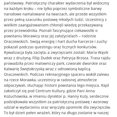
państwowy. Patriotyczny charakter wydarzenia był widoczny
na każdym kroku – nie tylko poprzez symboliczne barwy
narodowe namalowane na twarzach, ale przede wszystkim
przez pełną szacunku postawę młodych ludzi. Uczestnicy z
wielkim zaangażowaniem chłonęli wiedzę przekazywaną
przez przewodnika. Poznali fascynujące ciekawostki o
powstaniu Morawicy oraz jej założycielach – rodzinie
Oraczewskich. Swoją energię i hart ducha harcerze i zuchy
pokazali podczas questingu oraz licznych konkursów.
Rywalizacja była zacięta, a zwycięzcami zostali: Maria Wąsik
wraz z drużyną, Filip Dudek oraz Patrycja Brzoza. Trasa rajdu
prowadziła przez malowniczy park, czworaki dworskie oraz
Kalwarię Świętokrzyską wraz z odnowioną kaplicą
Oraczewskich. Podczas rekreacyjnego spaceru wokół zalewu
na rzece Morawka, uczestnicy w radosnej atmosferze
odpoczywali, słuchając historii powstania tego miejsca. Rajd
zakończył się pod Centrum Kultury, gdzie Pani Anna
Kożuchowska, w imieniu dyrektor p. Hanny Kuty, serdecznie
podziękowała wszystkim za patriotyczną postawę i wzorowy
udział w wydarzeniu oraz wręczyła upominki dla zwycięzców.
To był dzień pełen wrażeń, który na długo zostanie w naszej