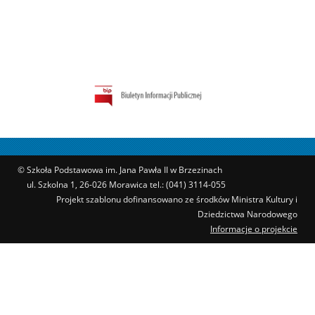
© Szkoła Podstawowa im. Jana Pawła II w Brzezinach
ul. Szkolna 1, 26-026 Morawica tel.: (041) 3114-055
Projekt szablonu dofinansowano ze środków Ministra Kultury i
Dziedzictwa Narodowego
Informacje o projekcie