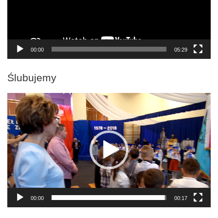
00:00
05:29
Ślubujemy
Odtwarzacz
video
00:00
00:17