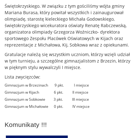
Świętokrzyskiego. W związku z tym gościliśmy wójta gminy
Mariana Burasa, który powitał wszystkich i zainaugurował
olimpiadę, starostę kieleckiego Michała Godowskiego,
świętokrzyskiego wicekuratora oświaty Renatę Rabczewską,
organizatora olimpiady Grzegorza Woźniczko- dyrektora
sportowego Zespołu Placówek Oświatowych w Kijach oraz
reprezentacje z Michałowa, Kij, Sobkowa wraz z opiekunami.
Gratulacje należą się wszystkim uczniom, którzy wzięli udział
w tym turnieju, a szczególne gimnazjalistom z Brzezin, którzy
w pięknym stylu wywalczyli I miejsce.
Lista zwycięzców:
Gimnazjum w Brzezinach 9 pkt. I miejsce
Gimnazjum w Kijach 6 pkt. II miejsce
Gimnazjum w Sobkowie 3 pkt. III miejsce
Gimnazjum w Michałowie 0 pkt. IV miejsce
Komunikaty !!!