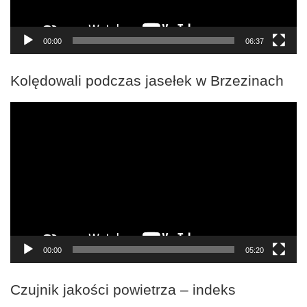
00:00
06:37
Kolędowali podczas jasełek w Brzezinach
Odtwarzacz
video
00:00
05:20
Czujnik jakości powietrza – indeks