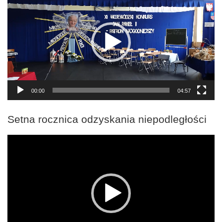
00:00
04:57
Setna rocznica odzyskania niepodległości
Odtwarzacz
video