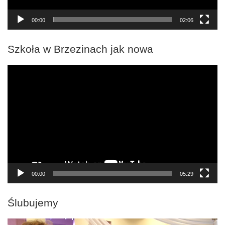
00:00
02:06
Szkoła w Brzezinach jak nowa
Odtwarzacz
video
00:00
05:29
Ślubujemy
Odtwarzacz