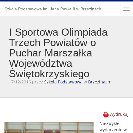
Szkoła Podstawowa im. Jana Pawła II w Brzezinach
Tog
nav
I Sportowa Olimpiada
Trzech Powiatów o
Puchar Marszałka
Województwa
Świętokrzyskiego
17/12/2016 przez
Szkoła Podstawowa
w
Brzezinach
Wydrukuj
Niezwykłe
wydarzenie w