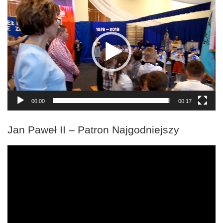
video
00:00
00:17
Jan Paweł II – Patron Najgodniejszy
Odtwarzacz
video