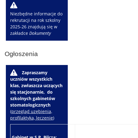
W
Niezbędne informacje do
rekrutacji na rok szkolny
2025-26 znajdują się w
zakładce
Dokumenty
Ogłoszenia
W
Zapraszamy
uczniów wszystkich
klas, zwłaszcza uczących
się stacjonarnie, do
szkolnych gabinetów
stomatologicznych
(
przegląd uzębienia,
profilaktyka, leczenie
)
Gabinet w S.P. Bilcza:
Gabinet w S.P. Brzeziny: