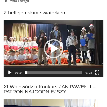
Drużyna Energii
Z betlejemskim światełkiem
Odtwarzacz
video
00:00
00:34
XI Wojewódzki Konkurs JAN PAWEŁ II –
PATRON NAJGODNIEJSZY
Odtwarzacz
video