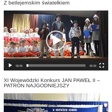
Z betlejemskim światełkiem
Odtwarzacz
video
00:00
00:34
XI Wojewódzki Konkurs JAN PAWEŁ II –
PATRON NAJGODNIEJSZY
Odtwarzacz
video