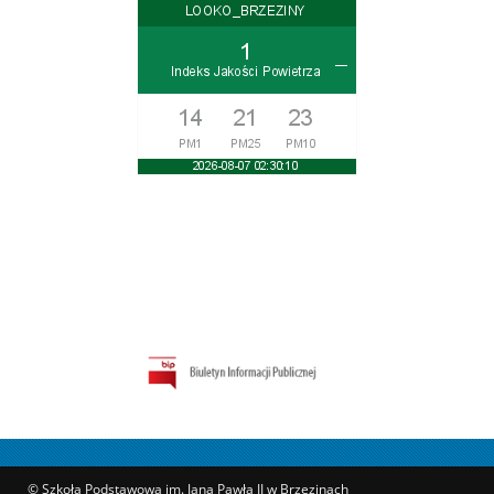
© Szkoła Podstawowa im. Jana Pawła II w Brzezinach