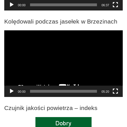
00:00
06:37
Kolędowali podczas jasełek w Brzezinach
Odtwarzacz
video
00:00
05:20
Czujnik jakości powietrza – indeks