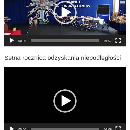
00:00
04:57
Setna rocznica odzyskania niepodległości
Odtwarzacz
video
00:00
02:06