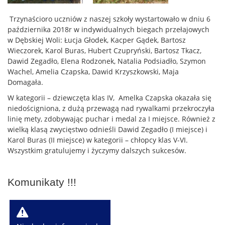
Trzynaścioro uczniów z naszej szkoły wystartowało w dniu 6
października 2018r w indywidualnych biegach przełajowych
w Dębskiej Woli: Łucja Głodek, Kacper Gądek, Bartosz
Wieczorek, Karol Buras, Hubert Czupryński, Bartosz Tkacz,
Dawid Zegadło, Elena Rodzonek, Natalia Podsiadło, Szymon
Wachel, Amelia Czapska, Dawid Krzyszkowski, Maja
Domagała.
W kategorii – dziewczęta klas IV, Amelka Czapska okazała się
niedościgniona, z dużą przewagą nad rywalkami przekroczyła
linię mety, zdobywając puchar i medal za I miejsce. Również z
wielką klasą zwycięstwo odnieśli Dawid Zegadło (I miejsce) i
Karol Buras (II miejsce) w kategorii – chłopcy klas V-VI.
Wszystkim gratulujemy i życzymy dalszych sukcesów.
Komunikaty !!!
W