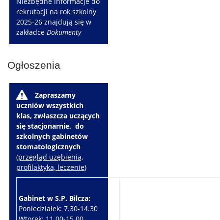
Niezbędne informacje do
rekrutacji na rok szkolny
2025-26 znajdują się w
zakładce
Dokumenty
Ogłoszenia
W
Zapraszamy
uczniów wszystkich
klas, zwłaszcza uczących
się stacjonarnie, do
szkolnych gabinetów
stomatologicznych
(
przegląd uzębienia,
profilaktyka, leczenie
)
Gabinet w S.P. Bilcza:
Gabinet w S.P. Brzeziny:
Poniedziałek: 7.30-14.30
Wtorek: 7.30-10.30
Wtorek: 11.00-15.00
Czwartek: 7.30-15.30