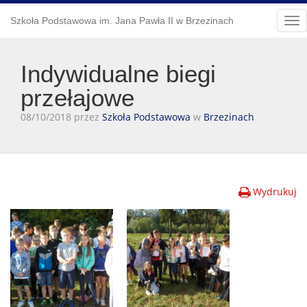
Szkoła Podstawowa im. Jana Pawła II w Brzezinach
Tog
nav
Indywidualne biegi
przełajowe
08/10/2018 przez
Szkoła Podstawowa
w
Brzezinach
Wydrukuj