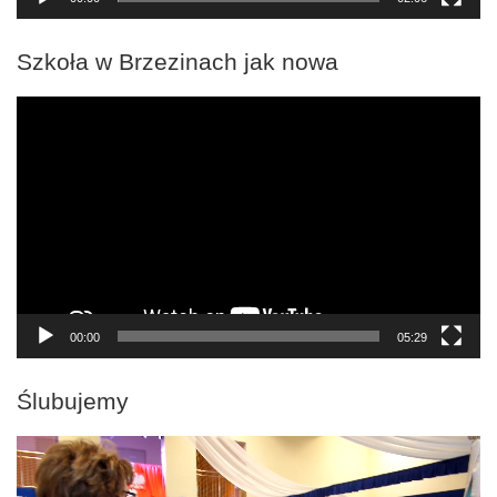
Szkoła w Brzezinach jak nowa
Odtwarzacz
video
00:00
05:29
Ślubujemy
Odtwarzacz
video