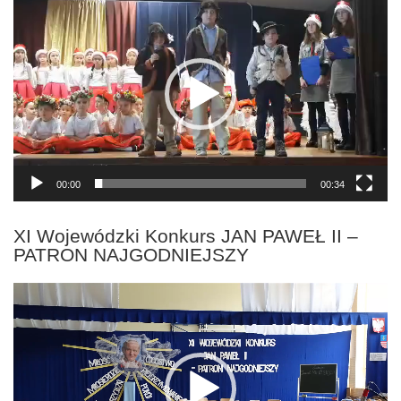
video
00:00
00:34
XI Wojewódzki Konkurs JAN PAWEŁ II –
PATRON NAJGODNIEJSZY
Odtwarzacz
video