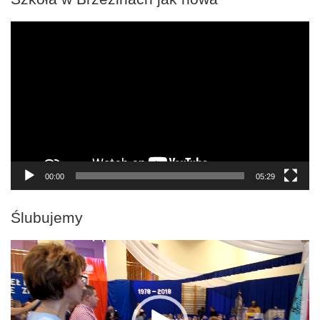
Odtwarzacz
video
00:00
05:29
Ślubujemy
Odtwarzacz
video