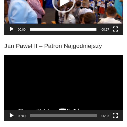
00:00
00:17
Jan Paweł II – Patron Najgodniejszy
Odtwarzacz
video
00:00
06:37