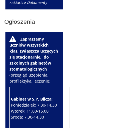
zakładce
Dokumenty
Ogłoszenia
W
Zapraszamy
uczniów wszystkich
klas, zwłaszcza uczących
się stacjonarnie, do
szkolnych gabinetów
stomatologicznych
(
przegląd uzębienia,
profilaktyka, leczenie
)
Gabinet w S.P. Bilcza:
Gabinet w S.P. Brzeziny:
Poniedziałek: 7.30-14.30
Wtorek: 7.30-10.30
Wtorek: 11.00-15.00
Czwartek: 7.30-15.30
Środa: 7.30-14.30
Piątek: 7.30-14.30