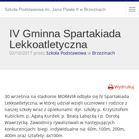
Szkoła Podstawowa im. Jana Pawła II w Brzezinach
Tog
nav
IV Gminna Spartakiada
Lekkoatletyczna
02/10/2017 przez
Szkoła Podstawowa
w
Brzezinach
Wydrukuj
30 września na stadionie
MORAVIA
odbyła się IV Spartakiada
Lekkoatletyczna, w której udział wzięli uczniowie i rodzice z
naszej szkoły wraz z opiekunami: dyr. szkoły p. Krzysztofem
Kubickim, p. Agatą Kurdek, p. Beatą Łabęcką i p. Dorotą
Wawrzycką. Zawodnicy rywalizowali w następujących
konkurencjach: biegi indywidualne na: 60m, 100m, 200m,
400m oraz sztafety: 4x100m