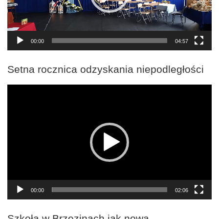
00:00
04:57
Setna rocznica odzyskania niepodległości
Odtwarzacz
video
00:00
02:06
Szkoła w Brzezinach jak nowa