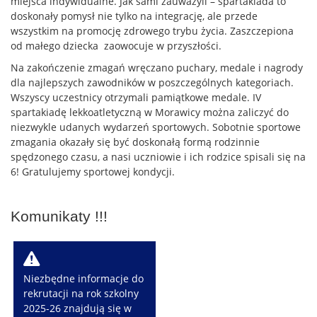
miejsca indywidualne. Jak sami zauważyli – spartakiada to
doskonały pomysł nie tylko na integrację, ale przede
wszystkim na promocję zdrowego trybu życia. Zaszczepiona
od małego dziecka zaowocuje w przyszłości.
Na zakończenie zmagań wręczano puchary, medale i nagrody
dla najlepszych zawodników w poszczególnych kategoriach.
Wszyscy uczestnicy otrzymali pamiątkowe medale. IV
spartakiadę lekkoatletyczną w Morawicy można zaliczyć do
niezwykle udanych wydarzeń sportowych. Sobotnie sportowe
zmagania okazały się być doskonałą formą rodzinnie
spędzonego czasu, a nasi uczniowie i ich rodzice spisali się na
6! Gratulujemy sportowej kondycji.
Komunikaty !!!
W
Niezbędne informacje do
rekrutacji na rok szkolny
2025-26 znajdują się w