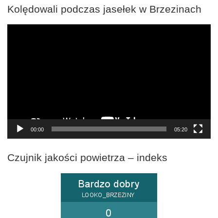
Kolędowali podczas jasełek w Brzezinach
Odtwarzacz
video
00:00
05:20
Czujnik jakości powietrza – indeks