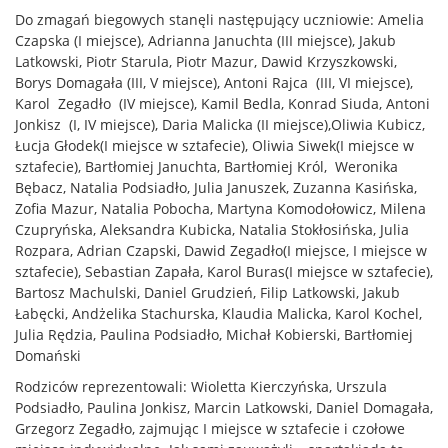
Do zmagań biegowych stanęli następujący uczniowie: Amelia
Czapska (I miejsce), Adrianna Januchta (III miejsce), Jakub
Latkowski, Piotr Starula, Piotr Mazur, Dawid Krzyszkowski,
Borys Domagała (III, V miejsce), Antoni Rajca (III, VI miejsce),
Karol Zegadło (IV miejsce), Kamil Bedla, Konrad Siuda, Antoni
Jonkisz (I, IV miejsce), Daria Malicka (II miejsce),Oliwia Kubicz,
Łucja Głodek(I miejsce w sztafecie), Oliwia Siwek(I miejsce w
sztafecie), Bartłomiej Januchta, Bartłomiej Król, Weronika
Bębacz, Natalia Podsiadło, Julia Januszek, Zuzanna Kasińska,
Zofia Mazur, Natalia Pobocha, Martyna Komodołowicz, Milena
Czupryńska, Aleksandra Kubicka, Natalia Stokłosińska, Julia
Rozpara, Adrian Czapski, Dawid Zegadło(I miejsce, I miejsce w
sztafecie), Sebastian Zapała, Karol Buras(I miejsce w sztafecie),
Bartosz Machulski, Daniel Grudzień, Filip Latkowski, Jakub
Łabęcki, Andżelika Stachurska, Klaudia Malicka, Karol Kochel,
Julia Rędzia, Paulina Podsiadło, Michał Kobierski, Bartłomiej
Domański
Rodziców reprezentowali: Wioletta Kierczyńska, Urszula
Podsiadło, Paulina Jonkisz, Marcin Latkowski, Daniel Domagała,
Grzegorz Zegadło, zajmując I miejsce w sztafecie i czołowe