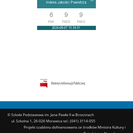
© Szkoła Podstawowa im. Jana Pawła II w Brzezinach
ul. Szkolna 1, 26-026 Morawica tel.: (041) 3114-055
Projekt szablonu dofinansowano ze środków Ministra Kultury i