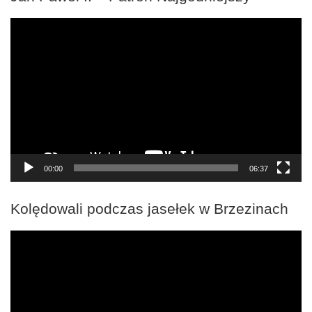
Odtwarzacz
video
00:00
06:37
Kolędowali podczas jasełek w Brzezinach
Odtwarzacz
video