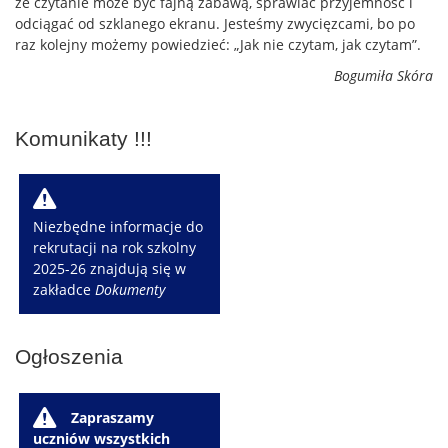
że czytanie może być fajną zabawą, sprawiać przyjemność i
odciągać od szklanego ekranu. Jesteśmy zwycięzcami, bo po
raz kolejny możemy powiedzieć: „Jak nie czytam, jak czytam”.
Bogumiła Skóra
Komunikaty !!!
W
Niezbędne informacje do
rekrutacji na rok szkolny
2025-26 znajdują się w
zakładce
Dokumenty
Ogłoszenia
W
Zapraszamy
uczniów wszystkich