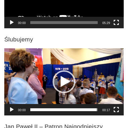
00:00
05:29
Ślubujemy
Odtwarzacz
video
00:00
00:17
Jan Paweł II – Patron Najgodniejszy