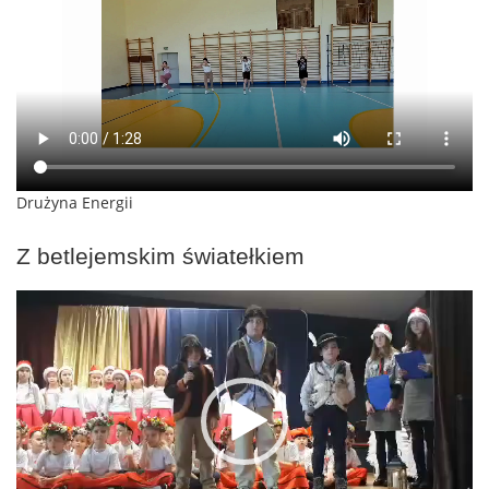
Drużyna Energii
Z betlejemskim światełkiem
Odtwarzacz
video