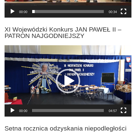
00:00
00:34
XI Wojewódzki Konkurs JAN PAWEŁ II –
PATRON NAJGODNIEJSZY
Odtwarzacz
video
00:00
04:57
Setna rocznica odzyskania niepodległości