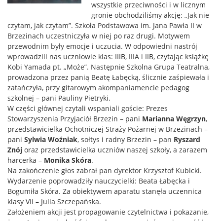
wszystkie przeciwności i w licznym
gronie obchodziliśmy akcję: „Jak nie
czytam, jak czytam”. Szkoła Podstawowa im. Jana Pawła II w
Brzezinach uczestniczyła w niej po raz drugi. Motywem
przewodnim były emocje i uczucia.
W odpowiedni nastrój
wprowadzili nas uczniowie klas: IIIB, IIIA i IIB, czytając książkę
Kobi Yamada pt. „Może”. Następnie Szkolna Grupa Teatralna,
prowadzona przez panią Beatę Łabęcką, ślicznie zaśpiewała i
zatańczyła, przy gitarowym akompaniamencie pedagog
szkolnej – pani Pauliny Pietryki.
W części głównej czytali wspaniali goście: Prezes
Stowarzyszenia Przyjaciół Brzezin – pani
Marianna Węgrzyn
,
przedstawicielka Ochotniczej Straży Pożarnej w Brzezinach –
pani
Sylwia Woźniak
, sołtys i radny Brzezin – pan
Ryszard
Znój
oraz przedstawicielka uczniów naszej szkoły, a zarazem
harcerka –
Monika Skóra
.
Na zakończenie głos zabrał pan dyrektor Krzysztof Kubicki.
Wydarzenie poprowadziły nauczycielki: Beata Łabęcka i
Bogumiła Skóra. Za obiektywem aparatu stanęła uczennica
klasy VII – Julia Szczepańska.
Założeniem akcji jest propagowanie czytelnictwa i pokazanie,