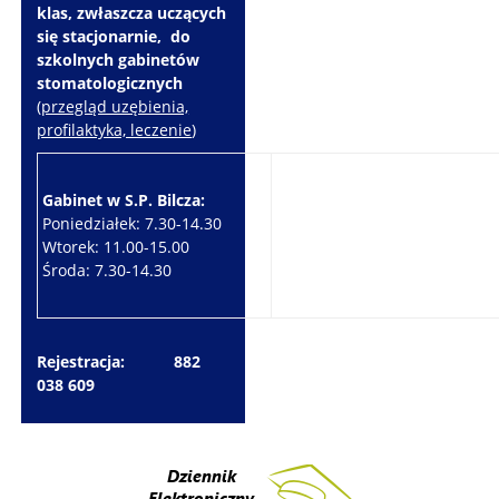
klas, zwłaszcza uczących
się stacjonarnie, do
szkolnych gabinetów
stomatologicznych
(
przegląd uzębienia,
profilaktyka, leczenie
)
Gabinet w S.P. Bilcza:
Gabinet w S.P. Brzeziny:
Poniedziałek: 7.30-14.30
Wtorek: 7.30-10.30
Wtorek: 11.00-15.00
Czwartek: 7.30-15.30
Środa: 7.30-14.30
Piątek: 7.30-14.30
Rejestracja: 882
038 609