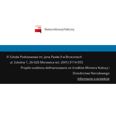
© Szkoła Podstawowa im. Jana Pawła II w Brzezinach
ul. Szkolna 1, 26-026 Morawica tel.: (041) 3114-055
Projekt szablonu dofinansowano ze środków Ministra Kultury i
Dziedzictwa Narodowego
Informacje o projekcie