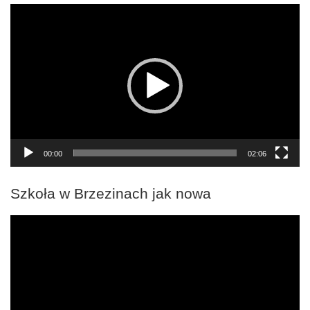
Odtwarzacz
video
00:00
02:06
Szkoła w Brzezinach jak nowa
Odtwarzacz
video