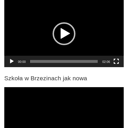
Odtwarzacz
video
00:00
02:06
Szkoła w Brzezinach jak nowa
Odtwarzacz
video