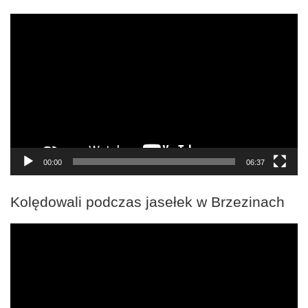
Odtwarzacz
video
00:00
06:37
Kolędowali podczas jasełek w Brzezinach
Odtwarzacz
video