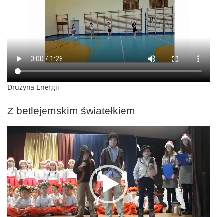
Drużyna Energii
Z betlejemskim światełkiem
Odtwarzacz
video