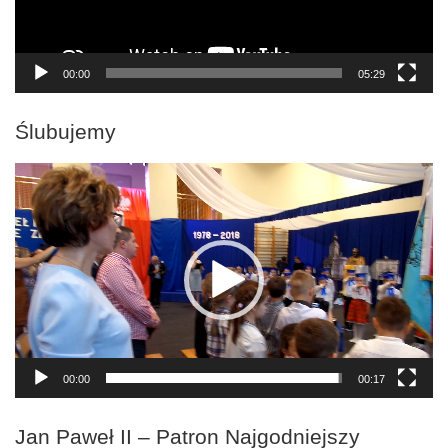
00:00
05:29
Ślubujemy
Odtwarzacz
video
00:00
00:17
Jan Paweł II – Patron Najgodniejszy