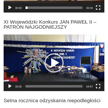
00:00
00:34
XI Wojewódzki Konkurs JAN PAWEŁ II –
PATRON NAJGODNIEJSZY
Odtwarzacz
video
00:00
04:57
Setna rocznica odzyskania niepodległości