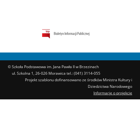
© Szkoła Podstawowa im. Jana Pawła II w Brzezinach
ul. Szkolna 1, 26-026 Morawica tel.: (041) 3114-055
Projekt szablonu dofinansowano ze środków Ministra Kultury i
Dziedzictwa Narodowego
Informacje o projekcie