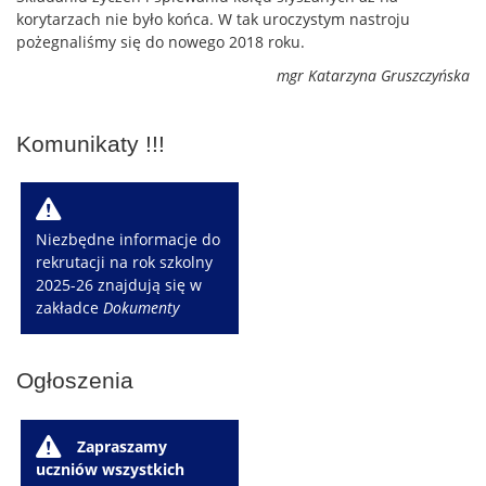
korytarzach nie było końca. W tak uroczystym nastroju
pożegnaliśmy się do nowego 2018 roku.
mgr Katarzyna Gruszczyńska
Komunikaty !!!
W
Niezbędne informacje do
rekrutacji na rok szkolny
2025-26 znajdują się w
zakładce
Dokumenty
Ogłoszenia
W
Zapraszamy
uczniów wszystkich