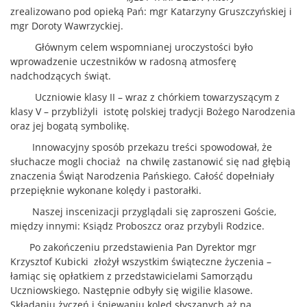
zrealizowano pod opieką Pań: mgr Katarzyny Gruszczyńskiej i
mgr Doroty Wawrzyckiej.
Głównym celem wspomnianej uroczystości było
wprowadzenie uczestników w radosną atmosferę
nadchodzących świąt.
Uczniowie klasy II – wraz z chórkiem towarzyszącym z
klasy V – przybliżyli istotę polskiej tradycji Bożego Narodzenia
oraz jej bogatą symbolikę.
Innowacyjny sposób przekazu treści spowodował, że
słuchacze mogli chociaż na chwilę zastanowić się nad głębią
znaczenia Świąt Narodzenia Pańskiego. Całość dopełniały
przepięknie wykonane kolędy i pastorałki.
Naszej inscenizacji przyglądali się zaproszeni Goście,
między innymi: Ksiądz Proboszcz oraz przybyli Rodzice.
Po zakończeniu przedstawienia Pan Dyrektor mgr
Krzysztof Kubicki złożył wszystkim świąteczne życzenia –
łamiąc się opłatkiem z przedstawicielami Samorządu
Uczniowskiego. Następnie odbyły się wigilie klasowe.
Składaniu życzeń i śpiewaniu kolęd słyszanych aż na