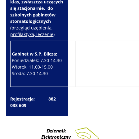
klas, zwłaszcza uczących
się stacjonarnie, do
szkolnych gabinetów
stomatologicznych
(
przegląd uzębienia,
profilaktyka, leczenie
)
Gabinet w S.P. Bilcza:
Gabinet w S.P. Brzeziny:
Poniedziałek: 7.30-14.30
Wtorek: 7.30-10.30
Wtorek: 11.00-15.00
Czwartek: 7.30-15.30
Środa: 7.30-14.30
Piątek: 7.30-14.30
Rejestracja: 882
038 609