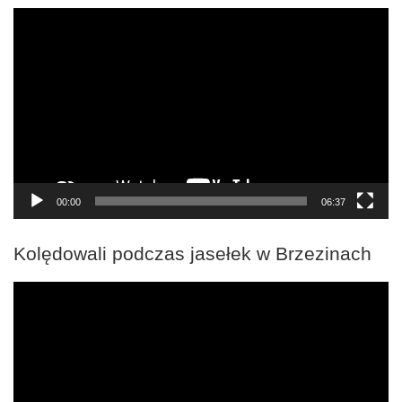
Odtwarzacz
video
00:00
06:37
Kolędowali podczas jasełek w Brzezinach
Odtwarzacz
video