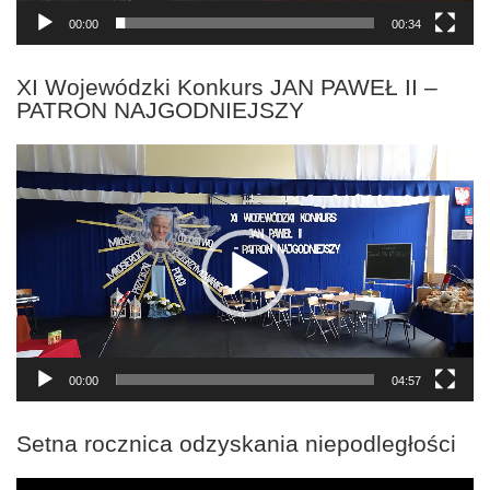
00:00
00:34
XI Wojewódzki Konkurs JAN PAWEŁ II –
PATRON NAJGODNIEJSZY
Odtwarzacz
video
00:00
04:57
Setna rocznica odzyskania niepodległości
Odtwarzacz