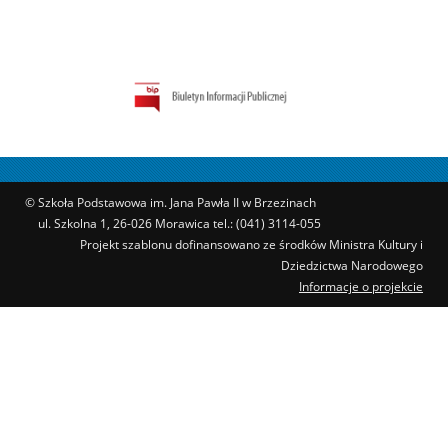
© Szkoła Podstawowa im. Jana Pawła II w Brzezinach
ul. Szkolna 1, 26-026 Morawica tel.: (041) 3114-055
Projekt szablonu dofinansowano ze środków Ministra Kultury i
Dziedzictwa Narodowego
Informacje o projekcie