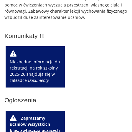
pomoc w ćwiczeniach wyczucia przestrzeni własnego ciała i
równowagi. Zabawowy charakter lekcji wychowania fizycznego
wzbudził duże zainteresowanie uczniów.
Komunikaty !!!
W
Niezbędne informacje do
rekrutacji na rok szkolny
2025-26 znajdują się w
zakładce
Dokumenty
Ogłoszenia
W
Zapraszamy
uczniów wszystkich
klas, zwłaszcza uczących