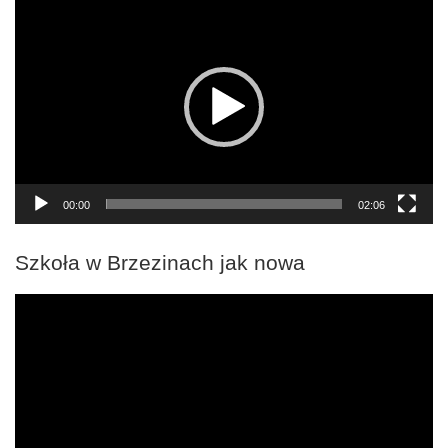
video
00:00
02:06
Szkoła w Brzezinach jak nowa
Odtwarzacz
video