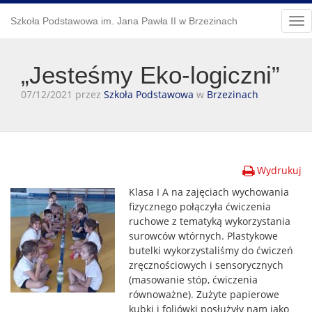
Szkoła Podstawowa im. Jana Pawła II w Brzezinach
Tog
nav
„Jesteśmy Eko-logiczni”
07/12/2021 przez
Szkoła Podstawowa
w
Brzezinach
Wydrukuj
Klasa I A na zajęciach wychowania
fizycznego połączyła ćwiczenia
ruchowe z tematyką wykorzystania
surowców wtórnych. Plastykowe
butelki wykorzystaliśmy do ćwiczeń
zręcznościowych i sensorycznych
(masowanie stóp, ćwiczenia
równoważne). Zużyte papierowe
kubki i foliówki posłużyły nam jako