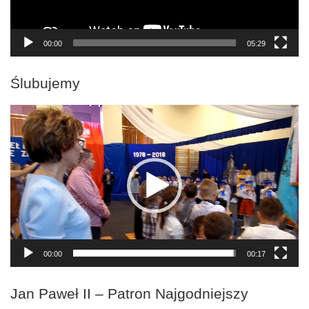
00:00
05:29
Ślubujemy
Odtwarzacz
video
00:00
00:17
Jan Paweł II – Patron Najgodniejszy