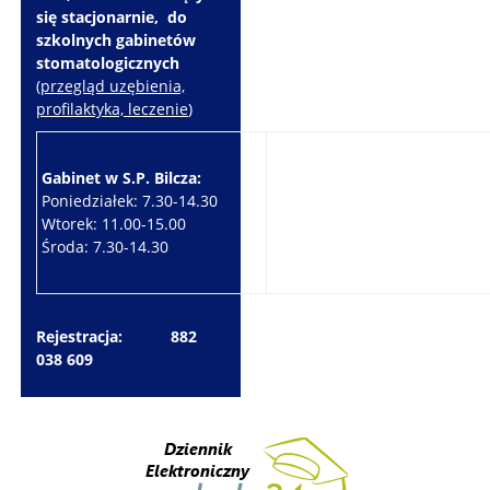
się stacjonarnie, do
szkolnych gabinetów
stomatologicznych
(
przegląd uzębienia,
profilaktyka, leczenie
)
Gabinet w S.P. Bilcza:
Gabinet w S.P. Brzeziny:
Poniedziałek: 7.30-14.30
Wtorek: 7.30-10.30
Wtorek: 11.00-15.00
Czwartek: 7.30-15.30
Środa: 7.30-14.30
Piątek: 7.30-14.30
Rejestracja: 882
038 609