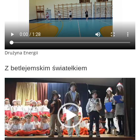
Drużyna Energii
Z betlejemskim światełkiem
Odtwarzacz
video