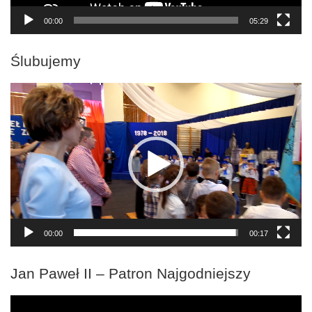
00:00
05:29
Ślubujemy
Odtwarzacz
video
00:00
00:17
Jan Paweł II – Patron Najgodniejszy
Odtwarzacz