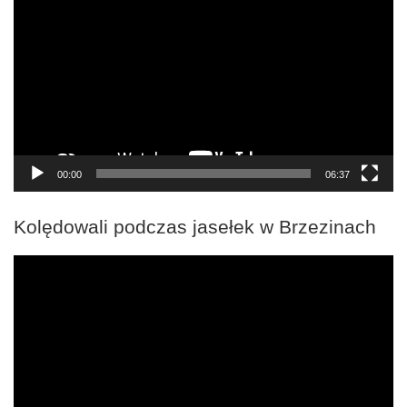
video
00:00
06:37
Kolędowali podczas jasełek w Brzezinach
Odtwarzacz
video