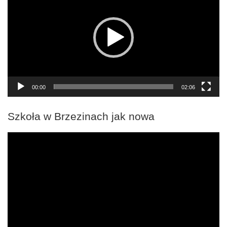
00:00
02:06
Szkoła w Brzezinach jak nowa
Odtwarzacz
video