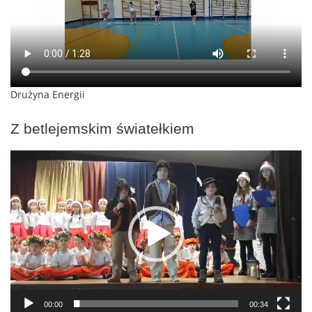
Drużyna Energii
Z betlejemskim światełkiem
Odtwarzacz
video
00:00
00:34