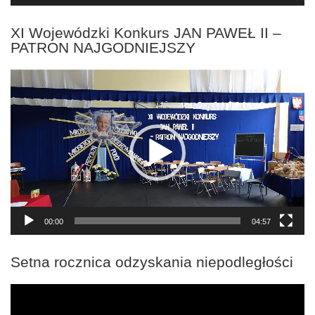
XI Wojewódzki Konkurs JAN PAWEŁ II –
PATRON NAJGODNIEJSZY
Odtwarzacz
video
00:00
04:57
Setna rocznica odzyskania niepodległości
Odtwarzacz
video