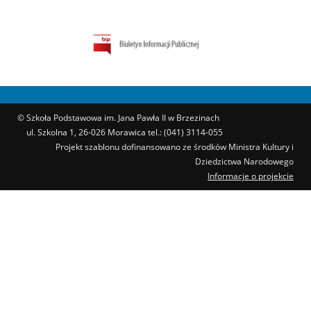
© Szkoła Podstawowa im. Jana Pawła II w Brzezinach
ul. Szkolna 1, 26-026 Morawica tel.: (041) 3114-055
Projekt szablonu dofinansowano ze środków Ministra Kultury i
Dziedzictwa Narodowego
Informacje o projekcie