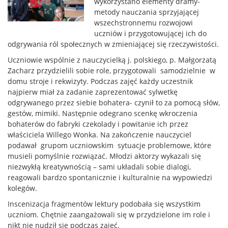
wykorzystano elementy dramy-
metody nauczania sprzyjającej
wszechstronnemu rozwojowi
uczniów i przygotowującej ich do
odgrywania ról społecznych w zmieniającej się rzeczywistości.
Uczniowie wspólnie z nauczycielką j. polskiego, p. Małgorzatą
Zacharz przydzielili sobie role, przygotowali samodzielnie w
domu stroje i rekwizyty. Podczas zajęć każdy uczestnik
najpierw miał za zadanie zaprezentować sylwetkę
odgrywanego przez siebie bohatera- czynił to za pomocą słów,
gestów, mimiki. Następnie odegrano scenkę wkroczenia
bohaterów do fabryki czekolady i powitanie ich przez
właściciela Willego Wonka. Na zakończenie nauczyciel
podawał grupom uczniowskim sytuacje problemowe, które
musieli pomyślnie rozwiązać. Młodzi aktorzy wykazali się
niezwykłą kreatywnością – sami układali sobie dialogi,
reagowali bardzo spontanicznie i kulturalnie na wypowiedzi
kolegów.
Inscenizacja fragmentów lektury podobała się wszystkim
uczniom. Chętnie zaangażowali się w przydzielone im role i
nikt nie nudził się podczas zajęć.