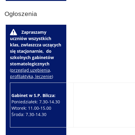
Ogłoszenia
W
Zapraszamy
uczniów wszystkich
klas, zwłaszcza uczących
się stacjonarnie, do
szkolnych gabinetów
stomatologicznych
(
przegląd uzębienia,
profilaktyka, leczenie
)
Gabinet w S.P. Bilcza:
Gabinet w S.P. Brzeziny:
Poniedziałek: 7.30-14.30
Wtorek: 7.30-10.30
Wtorek: 11.00-15.00
Czwartek: 7.30-15.30
Środa: 7.30-14.30
Piątek: 7.30-14.30