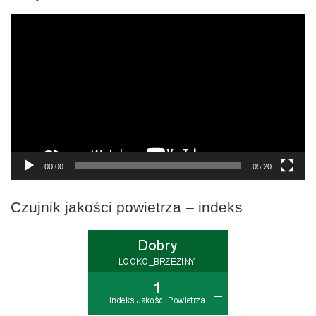
Odtwarzacz
video
00:00
05:20
Czujnik jakości powietrza – indeks