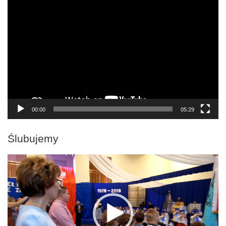
Odtwarzacz
video
00:00
05:29
Ślubujemy
Odtwarzacz
video