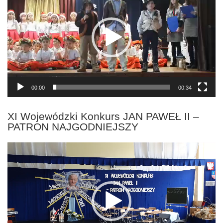
00:00
00:34
XI Wojewódzki Konkurs JAN PAWEŁ II –
PATRON NAJGODNIEJSZY
Odtwarzacz
video