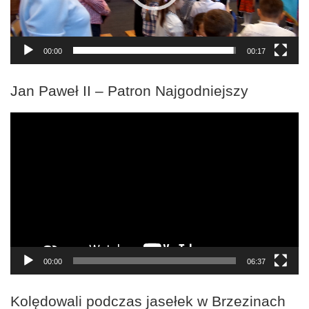
00:00
00:17
Jan Paweł II – Patron Najgodniejszy
Odtwarzacz
video
00:00
06:37
Kolędowali podczas jasełek w Brzezinach