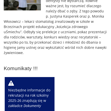
dentysty nie wystarczą. Równie
ważne jest, by rozumieć dlaczego
należy dbać o zęby. Z tego powodu
p. Justyna Kasperek oraz p. Monika
Włosowicz – lekarz stomatolog zrealizowały w szkole w
Brzezinach projekt edukacyjny „koLekcja zdrowego
uŚmiechu”. Odbyły się prelekcje z uczniami, pokaz prezentacji
dla rodziców, warsztaty, konkurs wiedzy oraz recytatorski –
wszystko po to, by przekonać dzieci i młodzież do dbania o
higienę jamy ustnej oraz wykształcić wśród nich dobre nawyki
żywieniowe.
Komunikaty !!!
W
Niezbędne informacje do
rekrutacji na rok szkolny
2025-26 znajdują się w
zakładce
Dokumenty