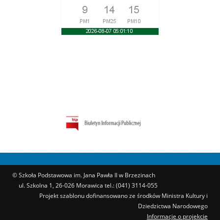
© Szkoła Podstawowa im. Jana Pawła II w Brzezinach
ul. Szkolna 1, 26-026 Morawica tel.: (041) 3114-055
Projekt szablonu dofinansowano ze środków Ministra Kultury i
Dziedzictwa Narodowego
Informacje o projekcie