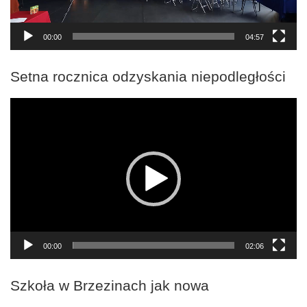
00:00
04:57
Setna rocznica odzyskania niepodległości
Odtwarzacz
video
00:00
02:06
Szkoła w Brzezinach jak nowa