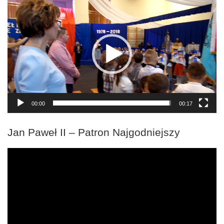
Odtwarzacz
video
00:00
00:17
Jan Paweł II – Patron Najgodniejszy
Odtwarzacz
video