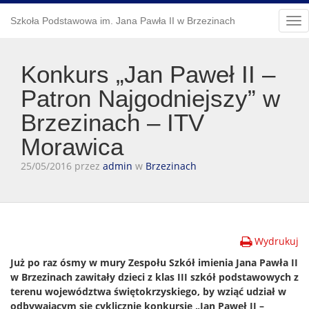
Szkoła Podstawowa im. Jana Pawła II w Brzezinach
Tog
nav
Konkurs „Jan Paweł II –
Patron Najgodniejszy” w
Brzezinach – ITV
Morawica
25/05/2016 przez
admin
w
Brzezinach
Wydrukuj
Już po raz ósmy w mury Zespołu Szkół imienia Jana Pawła II
w Brzezinach zawitały dzieci z klas III szkół podstawowych z
terenu województwa świętokrzyskiego, by wziąć udział w
odbywającym się cyklicznie konkursie „Jan Paweł II –