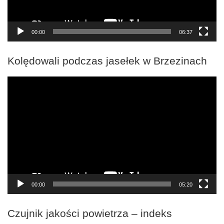
00:00
06:37
Kolędowali podczas jasełek w Brzezinach
Odtwarzacz
video
00:00
05:20
Czujnik jakości powietrza – indeks