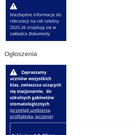
W
Niezbędne informacje do
rekrutacji na rok szkolny
2025-26 znajdują się w
zakładce
Dokumenty
Ogłoszenia
W
Zapraszamy
uczniów wszystkich
klas, zwłaszcza uczących
się stacjonarnie, do
szkolnych gabinetów
stomatologicznych
(
przegląd uzębienia,
profilaktyka, leczenie
)