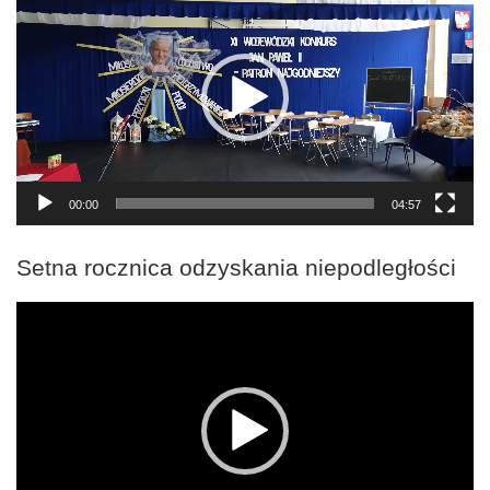
video
00:00
04:57
Setna rocznica odzyskania niepodległości
Odtwarzacz
video