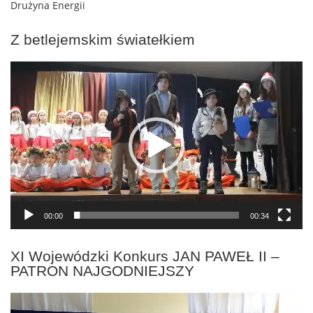
Drużyna Energii
Z betlejemskim światełkiem
Odtwarzacz
video
00:00
00:34
XI Wojewódzki Konkurs JAN PAWEŁ II –
PATRON NAJGODNIEJSZY
Odtwarzacz