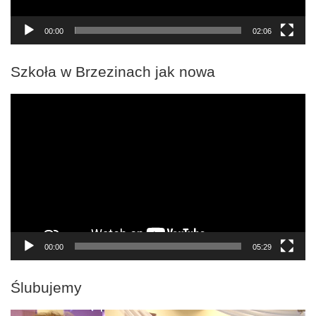
00:00
02:06
Szkoła w Brzezinach jak nowa
Odtwarzacz
video
00:00
05:29
Ślubujemy