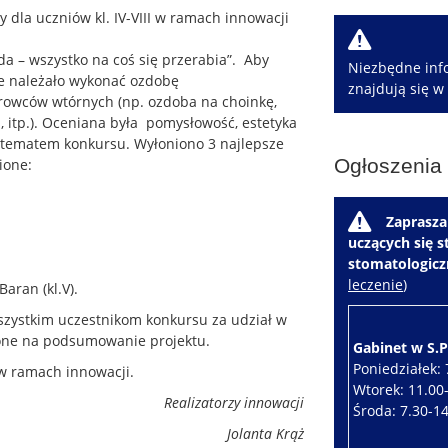
y dla uczniów kl. IV-VIII w ramach innowacji
W
da – wszystko na coś się przerabia”. Aby
Niezbędne info
ie należało wykonać ozdobę
znajdują się w
owców wtórnych (np. ozdoba na choinkę,
a, itp.). Oceniana była pomysłowość, estetyka
 tematem konkursu. Wyłoniono 3 najlepsze
Ogłoszenia
ione:
W
Zaprasza
uczących się 
stomatologic
leczenie
)
Baran (kl.V).
zystkim uczestnikom konkursu za udział w
zone na podsumowanie projektu.
Gabinet w S.P.
Poniedziałek: 
w ramach innowacji.
Wtorek: 11.00
Realizatorzy innowacji
Środa: 7.30-1
Jolanta Krąż