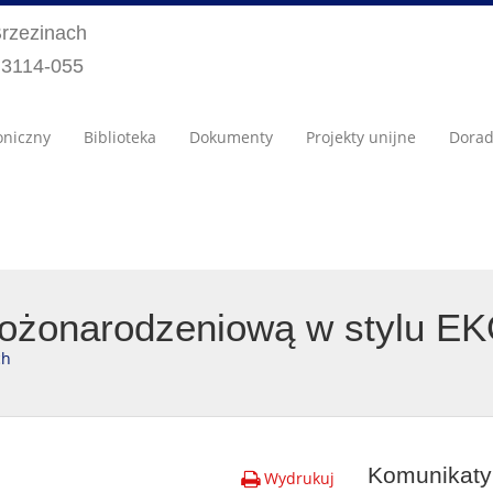
Brzezinach
) 3114-055
oniczny
Biblioteka
Dokumenty
Projekty unijne
Dora
ożonarodzeniową w stylu E
ch
Komunikaty 
Wydrukuj