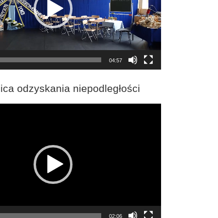
04:57
ica odzyskania niepodległości
02:06