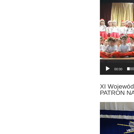
Odtwarzacz
video
00:00
XI Wojewód
PATRON N
Odtwarzacz
video