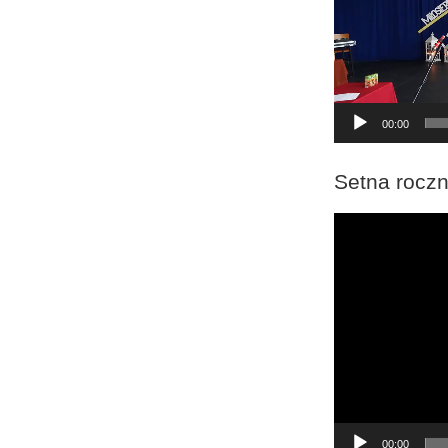
00:00
Setna roczn
Odtwarzacz
video
00:00