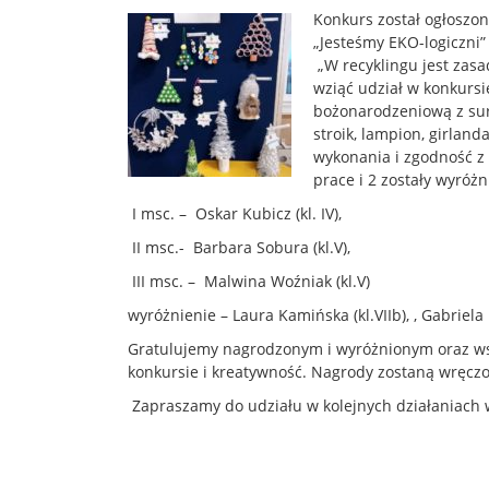
Konkurs został ogłoszon
„Jesteśmy EKO-logiczni”
„W recyklingu jest zasa
wziąć udział w konkurs
bożonarodzeniową z sur
stroik, lampion, girland
wykonania i zgodność z
prace i 2 zostały wyróżn
I msc. – Oskar Kubicz (kl. IV),
II msc.- Barbara Sobura (kl.V),
III msc. – Malwina Woźniak (kl.V)
wyróżnienie – Laura Kamińska (kl.VIIb), , Gabriela 
Gratulujemy nagrodzonym i wyróżnionym oraz ws
konkursie i kreatywność. Nagrody zostaną wręc
Zapraszamy do udziału w kolejnych działaniach 