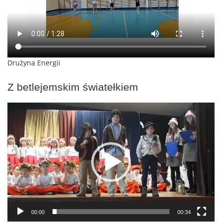
Drużyna Energii
Z betlejemskim światełkiem
Odtwarzacz
video
00:00
00:34