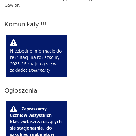
Gawior.
Komunikaty !!!
W
Niezbędne informacje do
rekrutacji na rok szkolny
2025-26 znajdują się w
zakładce
Dokumenty
Ogłoszenia
W
Zapraszamy
uczniów wszystkich
klas, zwłaszcza uczących
się stacjonarnie, do
szkolnych gabinetów