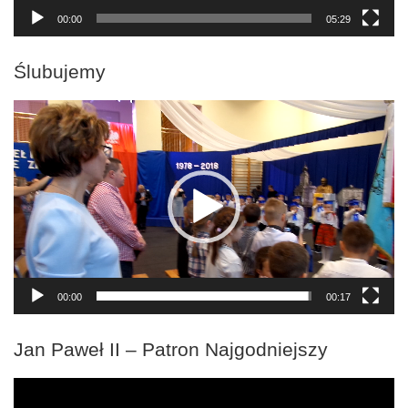
00:00
05:29
Ślubujemy
Odtwarzacz
video
00:00
00:17
Jan Paweł II – Patron Najgodniejszy
Odtwarzacz
video