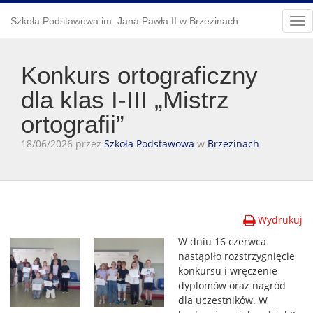
Szkoła Podstawowa im. Jana Pawła II w Brzezinach
Tog
nav
Konkurs ortograficzny
dla klas I-III „Mistrz
ortografii”
18/06/2026 przez
Szkoła Podstawowa
w
Brzezinach
Wydrukuj
W dniu 16 czerwca
nastąpiło rozstrzygnięcie
konkursu i wręczenie
dyplomów oraz nagród
dla uczestników. W