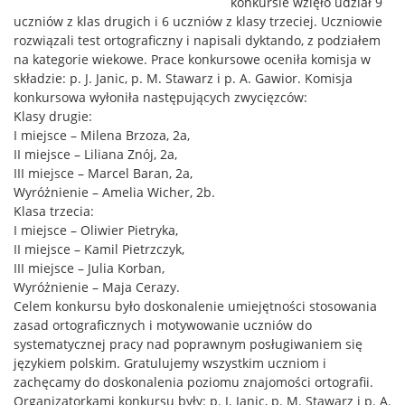
konkursie wzięło udział 9
uczniów z klas drugich i 6 uczniów z klasy trzeciej. Uczniowie
rozwiązali test ortograficzny i napisali dyktando, z podziałem
na kategorie wiekowe. Prace konkursowe oceniła komisja w
składzie: p. J. Janic, p. M. Stawarz i p. A. Gawior. Komisja
konkursowa wyłoniła następujących zwycięzców:
Klasy drugie:
I miejsce – Milena Brzoza, 2a,
II miejsce – Liliana Znój, 2a,
III miejsce – Marcel Baran, 2a,
Wyróżnienie – Amelia Wicher, 2b.
Klasa trzecia:
I miejsce – Oliwier Pietryka,
II miejsce – Kamil Pietrzczyk,
III miejsce – Julia Korban,
Wyróżnienie – Maja Cerazy.
Celem konkursu było doskonalenie umiejętności stosowania
zasad ortograficznych i motywowanie uczniów do
systematycznej pracy nad poprawnym posługiwaniem się
językiem polskim. Gratulujemy wszystkim uczniom i
zachęcamy do doskonalenia poziomu znajomości ortografii.
Organizatorkami konkursu były: p. J. Janic, p. M. Stawarz i p. A.