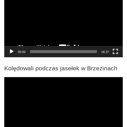
00:00
06:37
Kolędowali podczas jasełek w Brzezinach
Odtwarzacz
video