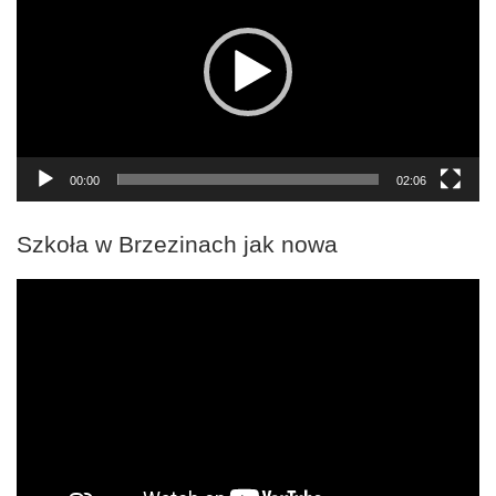
00:00
02:06
Szkoła w Brzezinach jak nowa
Odtwarzacz
video