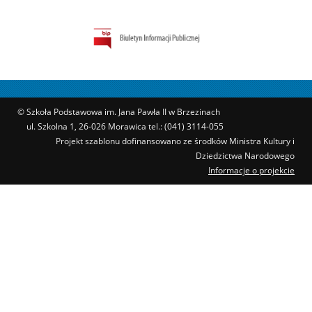
© Szkoła Podstawowa im. Jana Pawła II w Brzezinach
ul. Szkolna 1, 26-026 Morawica tel.: (041) 3114-055
Projekt szablonu dofinansowano ze środków Ministra Kultury i
Dziedzictwa Narodowego
Informacje o projekcie