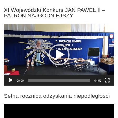
XI Wojewódzki Konkurs JAN PAWEŁ II –
PATRON NAJGODNIEJSZY
Odtwarzacz
video
00:00
04:57
Setna rocznica odzyskania niepodległości
Odtwarzacz
video