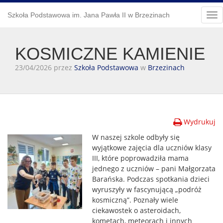
Szkoła Podstawowa im. Jana Pawła II w Brzezinach
Tog
nav
KOSMICZNE KAMIENIE
23/04/2026 przez
Szkoła Podstawowa
w
Brzezinach
Wydrukuj
W naszej szkole odbyły się
wyjątkowe zajęcia dla uczniów klasy
III, które poprowadziła mama
jednego z uczniów – pani Małgorzata
Barańska. Podczas spotkania dzieci
wyruszyły w fascynującą „podróż
kosmiczną”. Poznały wiele
ciekawostek o asteroidach,
kometach, meteorach i innych