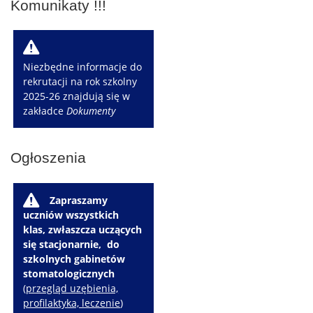
Komunikaty !!!
W
Niezbędne informacje do
rekrutacji na rok szkolny
2025-26 znajdują się w
zakładce
Dokumenty
Ogłoszenia
W
Zapraszamy
uczniów wszystkich
klas, zwłaszcza uczących
się stacjonarnie, do
szkolnych gabinetów
stomatologicznych
(
przegląd uzębienia,
profilaktyka, leczenie
)