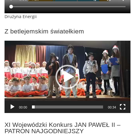
Drużyna Energii
Z betlejemskim światełkiem
Odtwarzacz
video
00:00
00:34
XI Wojewódzki Konkurs JAN PAWEŁ II –
PATRON NAJGODNIEJSZY