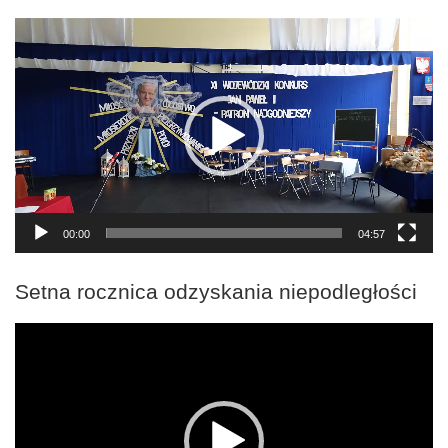
Odtwarzacz
video
00:00
04:57
Setna rocznica odzyskania niepodległości
Odtwarzacz
video