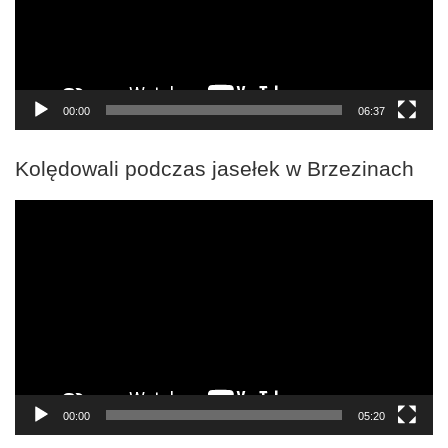
00:00
06:37
Kolędowali podczas jasełek w Brzezinach
Odtwarzacz
video
00:00
05:20