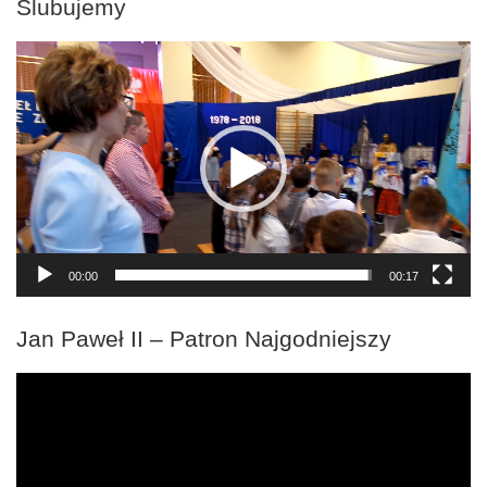
Ślubujemy
Odtwarzacz
video
00:00
00:17
Jan Paweł II – Patron Najgodniejszy
Odtwarzacz
video