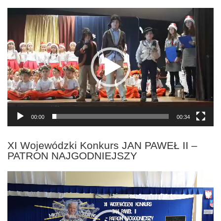
Odtwarzacz
video
00:00
00:34
XI Wojewódzki Konkurs JAN PAWEŁ II –
PATRON NAJGODNIEJSZY
Odtwarzacz
video