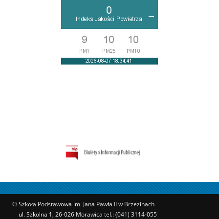
© Szkoła Podstawowa im. Jana Pawła II w Brzezinach
ul. Szkolna 1, 26-026 Morawica tel.: (041) 3114-055