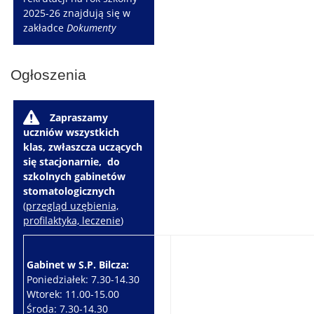
2025-26 znajdują się w
zakładce
Dokumenty
Ogłoszenia
W
Zapraszamy
uczniów wszystkich
klas, zwłaszcza uczących
się stacjonarnie, do
szkolnych gabinetów
stomatologicznych
(
przegląd uzębienia,
profilaktyka, leczenie
)
Gabinet w S.P. Bilcza:
Gabinet w S.P. Brzeziny:
Poniedziałek: 7.30-14.30
Wtorek: 7.30-10.30
Wtorek: 11.00-15.00
Czwartek: 7.30-15.30
Środa: 7.30-14.30
Piątek: 7.30-14.30