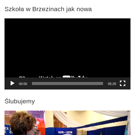
Szkoła w Brzezinach jak nowa
Odtwarzacz
video
00:00
05:29
Ślubujemy
Odtwarzacz
video