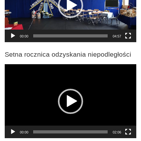
00:00
04:57
Setna rocznica odzyskania niepodległości
Odtwarzacz
video
00:00
02:06