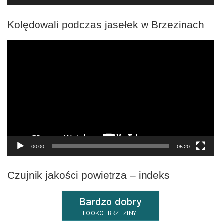
Kolędowali podczas jasełek w Brzezinach
Odtwarzacz
video
00:00
05:20
Czujnik jakości powietrza – indeks