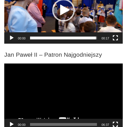
00:00
00:17
Jan Paweł II – Patron Najgodniejszy
Odtwarzacz
video
00:00
06:37