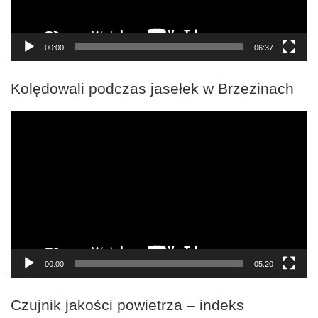
00:00
06:37
Kolędowali podczas jasełek w Brzezinach
Odtwarzacz
video
00:00
05:20
Czujnik jakości powietrza – indeks