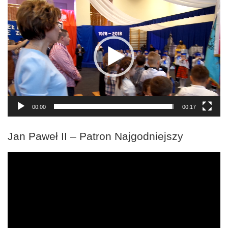
Odtwarzacz
video
00:00
00:17
Jan Paweł II – Patron Najgodniejszy
Odtwarzacz
video