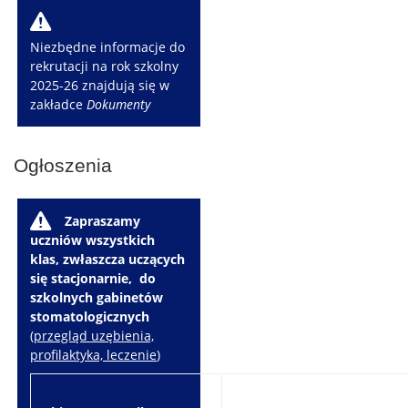
W
Niezbędne informacje do
rekrutacji na rok szkolny
2025-26 znajdują się w
zakładce
Dokumenty
Ogłoszenia
W
Zapraszamy
uczniów wszystkich
klas, zwłaszcza uczących
się stacjonarnie, do
szkolnych gabinetów
stomatologicznych
(
przegląd uzębienia,
profilaktyka, leczenie
)