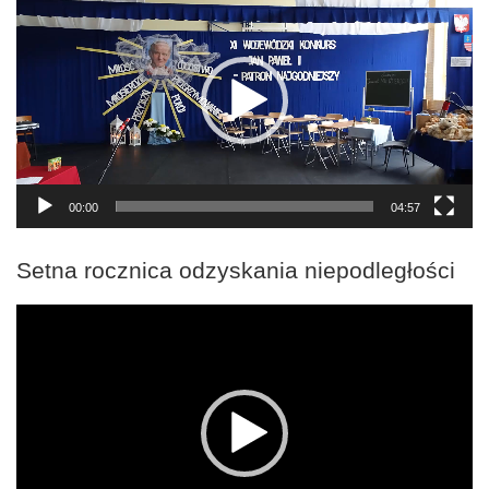
video
00:00
04:57
Setna rocznica odzyskania niepodległości
Odtwarzacz
video