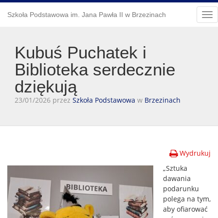
Szkoła Podstawowa im. Jana Pawła II w Brzezinach
Tog
nav
Kubuś Puchatek i
Biblioteka serdecznie
dziękują
23/01/2026 przez
Szkoła Podstawowa
w
Brzezinach
Wydrukuj
„Sztuka
dawania
podarunku
polega na tym,
aby ofiarować