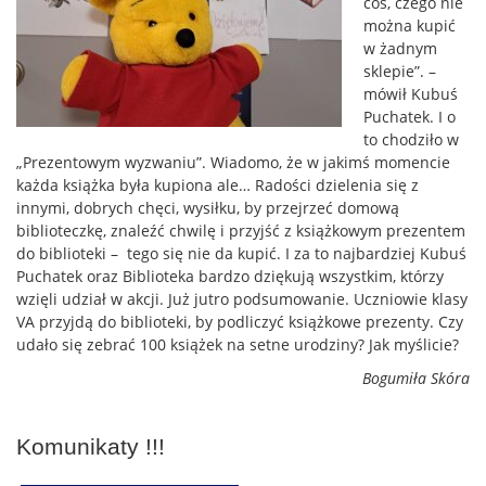
coś, czego nie
można kupić
w żadnym
sklepie”. –
mówił Kubuś
Puchatek. I o
to chodziło w
„Prezentowym wyzwaniu”. Wiadomo, że w jakimś momencie
każda książka była kupiona ale… Radości dzielenia się z
innymi, dobrych chęci, wysiłku, by przejrzeć domową
biblioteczkę, znaleźć chwilę i przyjść z książkowym prezentem
do biblioteki – tego się nie da kupić. I za to najbardziej Kubuś
Puchatek oraz Biblioteka bardzo dziękują wszystkim, którzy
wzięli udział w akcji. Już jutro podsumowanie. Uczniowie klasy
VA przyjdą do biblioteki, by podliczyć książkowe prezenty. Czy
udało się zebrać 100 książek na setne urodziny? Jak myślicie?
Bogumiła Skóra
Komunikaty !!!