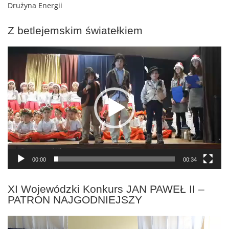
Drużyna Energii
Z betlejemskim światełkiem
Odtwarzacz
video
00:00
00:34
XI Wojewódzki Konkurs JAN PAWEŁ II –
PATRON NAJGODNIEJSZY
Odtwarzacz