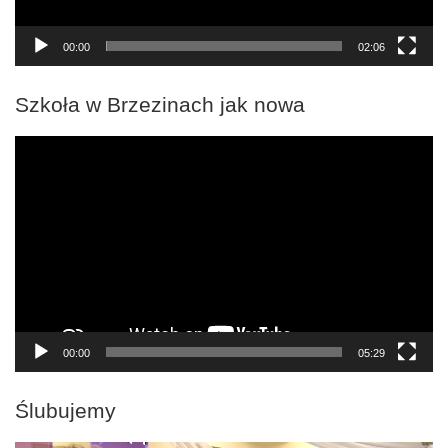
00:00
02:06
Szkoła w Brzezinach jak nowa
Odtwarzacz
video
00:00
05:29
Ślubujemy