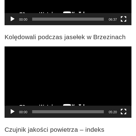
00:00
06:37
Kolędowali podczas jasełek w Brzezinach
Odtwarzacz
video
00:00
05:20
Czujnik jakości powietrza – indeks