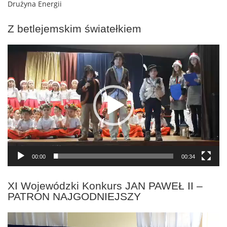
Drużyna Energii
Z betlejemskim światełkiem
Odtwarzacz
video
00:00
00:34
XI Wojewódzki Konkurs JAN PAWEŁ II –
PATRON NAJGODNIEJSZY
Odtwarzacz