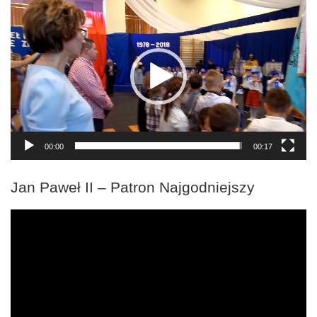
Odtwarzacz
video
00:00
00:17
Jan Paweł II – Patron Najgodniejszy
Odtwarzacz
video