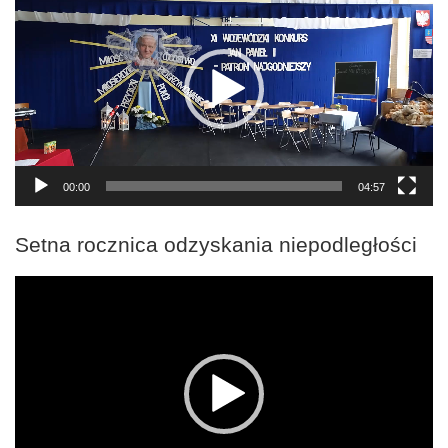
video
00:00
04:57
Setna rocznica odzyskania niepodległości
Odtwarzacz
video