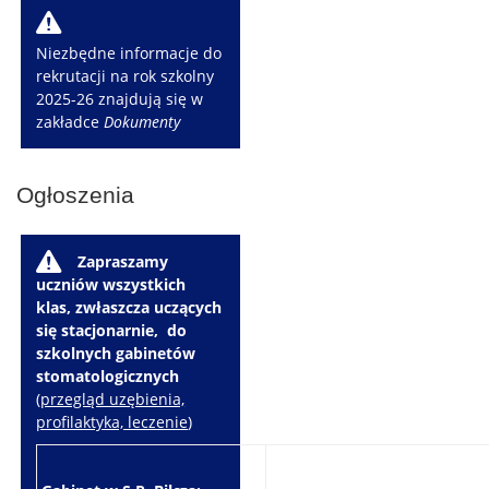
W
Niezbędne informacje do
rekrutacji na rok szkolny
2025-26 znajdują się w
zakładce
Dokumenty
Ogłoszenia
W
Zapraszamy
uczniów wszystkich
klas, zwłaszcza uczących
się stacjonarnie, do
szkolnych gabinetów
stomatologicznych
(
przegląd uzębienia,
profilaktyka, leczenie
)