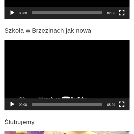
00:00
02:06
Szkoła w Brzezinach jak nowa
Odtwarzacz
video
00:00
05:29
Ślubujemy