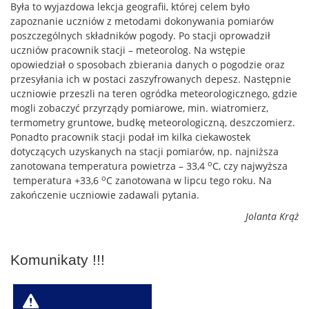
Była to wyjazdowa lekcja geografii, której celem było
zapoznanie uczniów z metodami dokonywania pomiarów
poszczególnych składników pogody. Po stacji oprowadził
uczniów pracownik stacji – meteorolog. Na wstępie
opowiedział o sposobach zbierania danych o pogodzie oraz
przesyłania ich w postaci zaszyfrowanych depesz. Następnie
uczniowie przeszli na teren ogródka meteorologicznego, gdzie
mogli zobaczyć przyrządy pomiarowe, min. wiatromierz,
termometry gruntowe, budkę meteorologiczną, deszczomierz.
Ponadto pracownik stacji podał im kilka ciekawostek
dotyczących uzyskanych na stacji pomiarów, np. najniższa
o
zanotowana temperatura powietrza – 33,4
C, czy najwyższa
o
temperatura +33,6
C zanotowana w lipcu tego roku. Na
zakończenie uczniowie zadawali pytania.
Jolanta Krąż
Komunikaty !!!
W