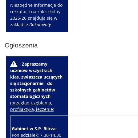
Niezbędne informacje do
rekrutacji na rok szkolny
2025-26 znajdują się w
zakładce
Dokumenty
Ogłoszenia
W
Zapraszamy
uczniów wszystkich
klas, zwłaszcza uczących
się stacjonarnie, do
szkolnych gabinetów
stomatologicznych
(
przegląd uzębienia,
profilaktyka, leczenie
)
Gabinet w S.P. Bilcza:
Gabinet w S.P. Brzeziny:
Poniedziałek: 7.30-14.30
Wtorek: 7.30-10.30