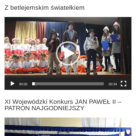
Z betlejemskim światełkiem
Odtwarzacz
video
00:00
00:34
XI Wojewódzki Konkurs JAN PAWEŁ II –
PATRON NAJGODNIEJSZY
Odtwarzacz
video