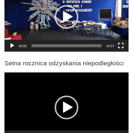
00:00
04:57
Setna rocznica odzyskania niepodległości
Odtwarzacz
video