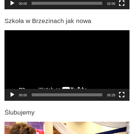
00:00
02:06
Szkoła w Brzezinach jak nowa
Odtwarzacz
video
00:00
05:29
Ślubujemy
Odtwarzacz
video