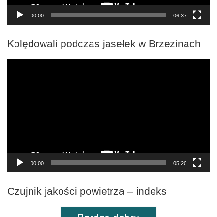
00:00
06:37
Kolędowali podczas jasełek w Brzezinach
Odtwarzacz
video
00:00
05:20
Czujnik jakości powietrza – indeks