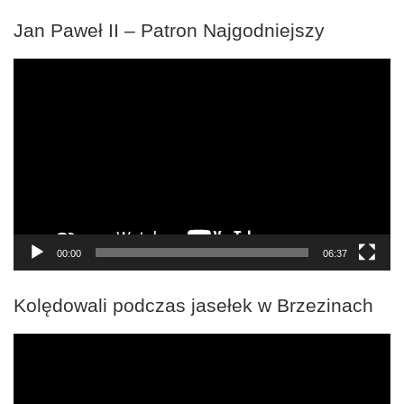
Jan Paweł II – Patron Najgodniejszy
Odtwarzacz
video
00:00
06:37
Kolędowali podczas jasełek w Brzezinach
Odtwarzacz
video