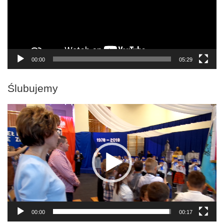
00:00
05:29
Ślubujemy
Odtwarzacz
video
00:00
00:17