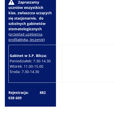
W
Zapraszamy
uczniów wszystkich
klas, zwłaszcza uczących
się stacjonarnie, do
szkolnych gabinetów
stomatologicznych
(
przegląd uzębienia,
profilaktyka, leczenie
)
Gabinet w S.P. Bilcza:
Gabinet w S.P. Brzeziny:
Poniedziałek: 7.30-14.30
Wtorek: 7.30-10.30
Wtorek: 11.00-15.00
Czwartek: 7.30-15.30
Środa: 7.30-14.30
Piątek: 7.30-14.30
Rejestracja: 882
038 609