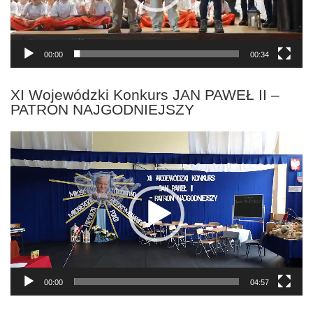
00:00
00:34
XI Wojewódzki Konkurs JAN PAWEŁ II –
PATRON NAJGODNIEJSZY
Odtwarzacz
video
00:00
04:57