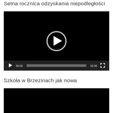
Setna rocznica odzyskania niepodległości
Odtwarzacz
video
00:00
02:06
Szkoła w Brzezinach jak nowa
Odtwarzacz
video