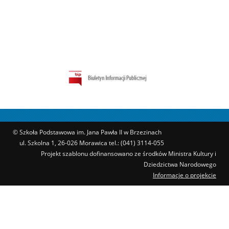
© Szkoła Podstawowa im. Jana Pawła II w Brzezinach
ul. Szkolna 1, 26-026 Morawica tel.: (041) 3114-055
Projekt szablonu dofinansowano ze środków Ministra Kultury i
Dziedzictwa Narodowego
Informacje o projekcie