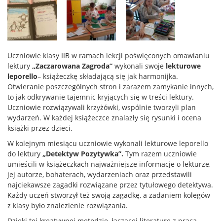
Uczniowie klasy IIB w ramach lekcji poświęconych omawianiu
lektury
„Zaczarowana Zagroda”
wykonali swoje
lekturowe
leporello
– książeczkę składającą się jak harmonijka.
Otwieranie poszczególnych stron i zarazem zamykanie innych,
to jak odkrywanie tajemnic kryjących się w treści lektury.
Uczniowie rozwiązywali krzyżówki, wspólnie tworzyli plan
wydarzeń. W każdej książeczce znalazły się rysunki i ocena
książki przez dzieci.
W kolejnym miesiącu uczniowie wykonali lekturowe leporello
do lektury
„Detektyw Pozytywka”.
Tym razem uczniowie
umieścili w książeczkach najważniejsze informacje o lekturze,
jej autorze, bohaterach, wydarzeniach oraz przedstawili
najciekawsze zagadki rozwiązane przez tytułowego detektywa.
Każdy uczeń stworzył też swoją zagadkę, a zadaniem kolegów
z klasy było znalezienie rozwiązania.
Dzięki tej kreatywnej metodzie, łączącej literaturę z pracą