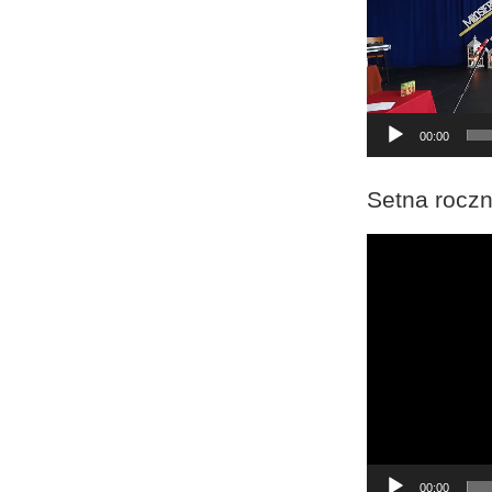
00:00
Setna roczn
Odtwarzacz
video
00:00