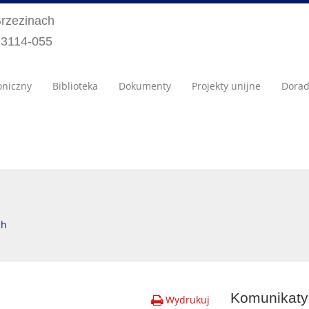
Brzezinach
) 3114-055
oniczny
Biblioteka
Dokumenty
Projekty unijne
Dora
ch
Komunikaty 
Wydrukuj