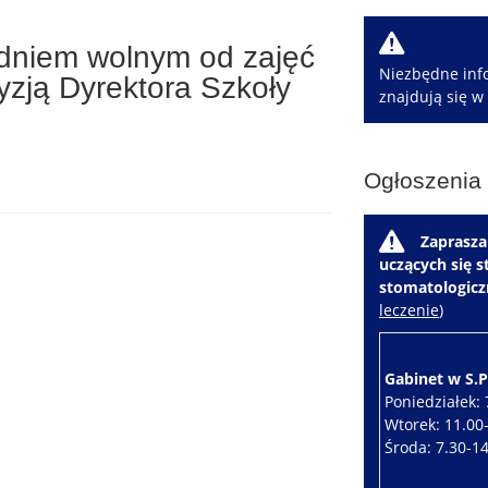
W
 dniem wolnym od zajęć
Niezbędne info
zją Dyrektora Szkoły
znajdują się w
Ogłoszenia
W
Zaprasza
uczących się 
stomatologic
leczenie
)
Gabinet w S.P.
Poniedziałek: 
Wtorek: 11.00
Środa: 7.30-1