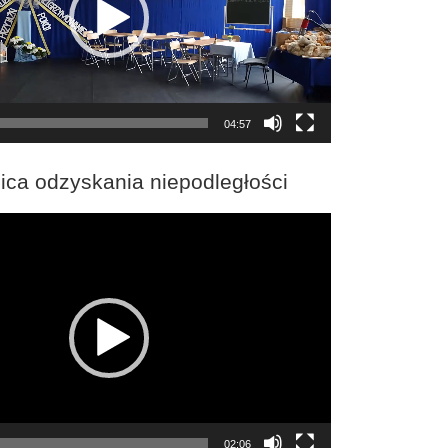
04:57
ica odzyskania niepodległości
02:06