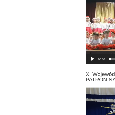
Odtwarzacz
video
00:00
XI Wojewód
PATRON N
Odtwarzacz
video